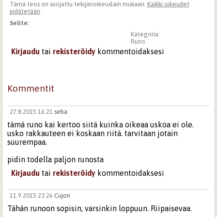
Tämä teos on suojattu tekijänoikeuslain mukaan.
Kaikki oikeudet
pidätetään
.
Selite:
Kategoria:
Runo
Kirjaudu
tai
rekisteröidy
kommentoidaksesi
Kommentit
27.8.2015 16:21
seba
tämä runo kai kertoo siitä kuinka oikeaa uskoa ei ole.
usko rakkauteen ei koskaan riitä. tarvitaan jotain
suurempaa.
pidin todella paljon runosta
Kirjaudu
tai
rekisteröidy
kommentoidaksesi
11.9.2015 23:26
Cujon
Tähän runoon sopisin, varsinkin loppuun. Riipaisevaa.