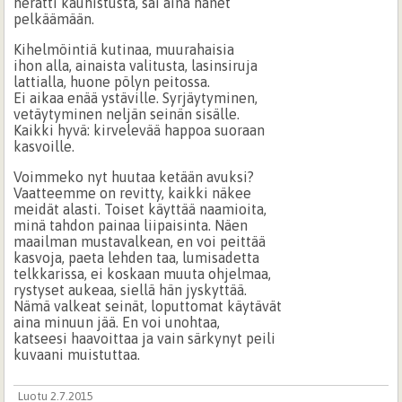
herätti kauhistusta, sai aina hänet
pelkäämään.
Kihelmöintiä kutinaa, muurahaisia
ihon alla, ainaista valitusta, lasinsiruja
lattialla, huone pölyn peitossa.
Ei aikaa enää ystäville. Syrjäytyminen,
vetäytyminen neljän seinän sisälle.
Kaikki hyvä: kirvelevää happoa suoraan
kasvoille.
Voimmeko nyt huutaa ketään avuksi?
Vaatteemme on revitty, kaikki näkee
meidät alasti. Toiset käyttää naamioita,
minä tahdon painaa liipaisinta. Näen
maailman mustavalkean, en voi peittää
kasvoja, paeta lehden taa, lumisadetta
telkkarissa, ei koskaan muuta ohjelmaa,
rystyset aukeaa, siellä hän jyskyttää.
Nämä valkeat seinät, loputtomat käytävät
aina minuun jää. En voi unohtaa,
katseesi haavoittaa ja vain särkynyt peili
kuvaani muistuttaa.
Luotu 2.7.2015