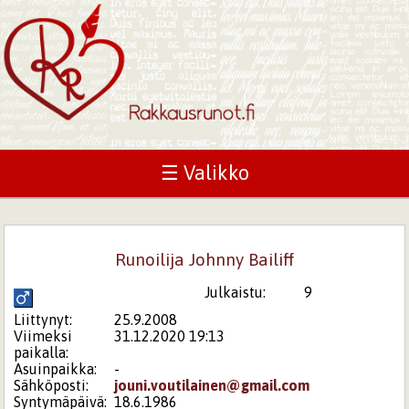
☰ Valikko
Runoilija Johnny Bailiff
Julkaistu:
9
Liittynyt:
25.9.2008
Viimeksi
31.12.2020 19:13
paikalla:
Asuinpaikka:
-
Sähköposti:
jouni.voutilainen@gmail.com
Syntymäpäivä:
18.6.1986