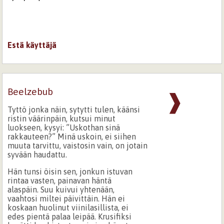
Estä käyttäjä
Beelzebub
❱
Tyttö jonka näin, sytytti tulen, käänsi
ristin väärinpäin, kutsui minut
luokseen, kysyi: ”Uskothan sinä
rakkauteen?” Minä uskoin, ei siihen
muuta tarvittu, vaistosin vain, on jotain
syvään haudattu.
Hän tunsi öisin sen, jonkun istuvan
rintaa vasten, painavan häntä
alaspäin. Suu kuivui yhtenään,
vaahtosi miltei päivittäin. Hän ei
koskaan huolinut viinilasillista, ei
edes pientä palaa leipää. Krusifiksi