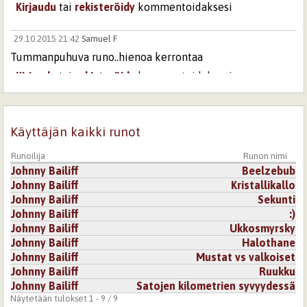
Kirjaudu
tai
rekisteröidy
kommentoidaksesi
29.10.2015 21:42
Samuel F
Tummanpuhuva runo..hienoa kerrontaa
Kirjaudu
tai
rekisteröidy
kommentoidaksesi
Käyttäjän kaikki runot
Runoilija
Runon nimi
Johnny Bailiff
Beelzebub
Johnny Bailiff
Kristallikallo
Johnny Bailiff
Sekunti
Johnny Bailiff
:)
Johnny Bailiff
Ukkosmyrsky
Johnny Bailiff
Halothane
Johnny Bailiff
Mustat vs valkoiset
Johnny Bailiff
Ruukku
Johnny Bailiff
Satojen kilometrien syvyydessä
Näytetään tulokset 1 - 9 / 9