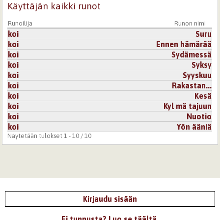
Käyttäjän kaikki runot
Runoilija
Runon nimi
koi
Suru
koi
Ennen hämärää
koi
Sydämessä
koi
Syksy
koi
Syyskuu
koi
Rakastan...
koi
Kesä
koi
Kyl mä tajuun
koi
Nuotio
koi
Yön ääniä
Näytetään tulokset 1 - 10 / 10
Kirjaudu sisään
Ei tunnusta? Luo se täältä.