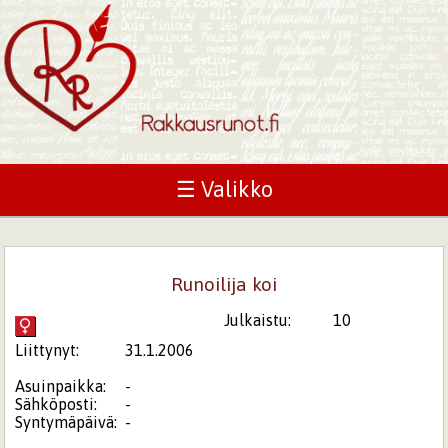
☰ Valikko
Runoilija koi
Julkaistu:
10
Liittynyt:
31.1.2006
Asuinpaikka:
-
Sähköposti:
-
Syntymäpäivä:
-