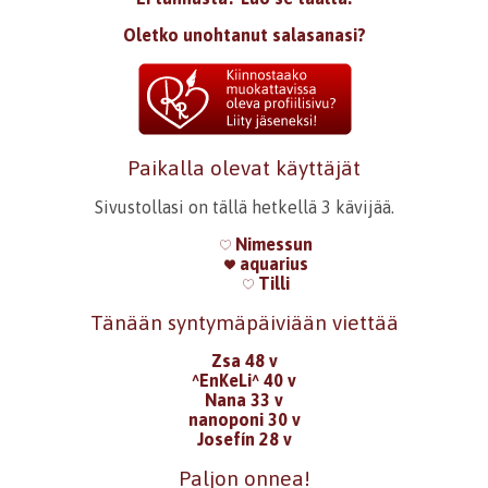
Oletko unohtanut salasanasi?
Paikalla olevat käyttäjät
Sivustollasi on tällä hetkellä 3 kävijää.
Nimessun
aquarius
Tilli
Tänään syntymäpäiviään viettää
Zsa 48 v
^EnKeLi^ 40 v
Nana 33 v
nanoponi 30 v
Josefín 28 v
Paljon onnea!