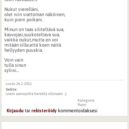
Nukut vierelläni,
olet niin viattoman näköinen,
kuin pieni poikani.
Minun on taas siliteltävä sua,
kasvojasi,suukoteltava sua,
vaikka nukut,mutta en voi
mitään sille,että koen näitä
hellyyden puuskia.
Voin vain
tulla sinun
syliisi...
Luotu 26.2.2011
Selite:
Usein aamuyöllä hereillä ollessani. ;)
Kategoria:
Runo
Kirjaudu
tai
rekisteröidy
kommentoidaksesi