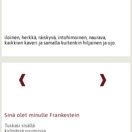
iloinen, herkkä, räiskyvä, intohimoinen, naurava,
kaikkien kaveri ja samalla kuitenkin hiljainen ja ujo.
❰
❱
Sinä olet minulle Frankestein
Tuskasi sisällä
kylmässä ruumiissa