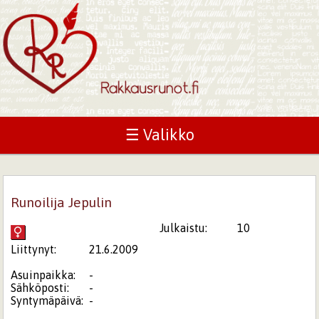
☰ Valikko
Runoilija Jepulin
Julkaistu:
10
Liittynyt:
21.6.2009
Asuinpaikka:
-
Sähköposti:
-
Syntymäpäivä:
-