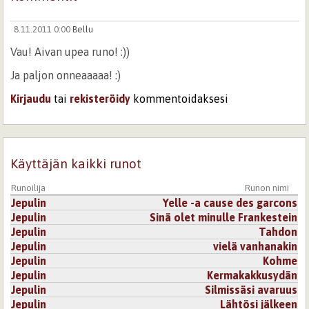
8.11.2011 0:00
Bellu
Vau! Aivan upea runo! :))
Ja paljon onneaaaaa! :)
Kirjaudu
tai
rekisteröidy
kommentoidaksesi
Käyttäjän kaikki runot
Runoilija
Runon nimi
Jepulin
Yelle -a cause des garcons
Jepulin
Sinä olet minulle Frankestein
Jepulin
Tahdon
Jepulin
vielä vanhanakin
Jepulin
Kohme
Jepulin
Kermakakkusydän
Jepulin
Silmissäsi avaruus
Jepulin
Lähtösi jälkeen