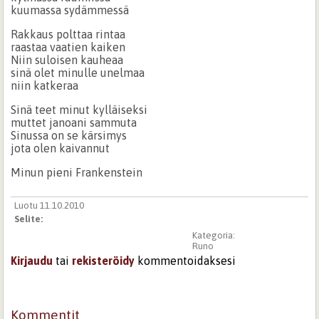
kuumassa sydämmessä
Rakkaus polttaa rintaa
raastaa vaatien kaiken
Niin suloisen kauheaa
sinä olet minulle unelmaa
niin katkeraa
Sinä teet minut kylläiseksi
muttet janoani sammuta
Sinussa on se kärsimys
jota olen kaivannut
Minun pieni Frankenstein
Luotu 11.10.2010
Selite:
Kategoria:
Runo
Kirjaudu
tai
rekisteröidy
kommentoidaksesi
Kommentit