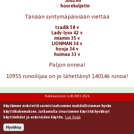
JouZen
hourekuljetin
Tänään syntymäpäiviään viettää
tzadik 58 v
Lady-lynx 42 v
miamm 35 v
LIONMAN 34 v
hooja 34 v
huimaa 33 v
Paljon onnea!
10955 runoilijaa on jo lähettänyt 140146 runoa!
Rakkausrunot ry © 2003-2026
Käytämme evästeitä varmistaaksemme mahdollisimman hyvän
käyttökokemuksen. Jatkamalla sivustomme käyttöä hyväksyt
Lue lisää
käyttöehdot ja evästeiden käytön.
Hyväksy