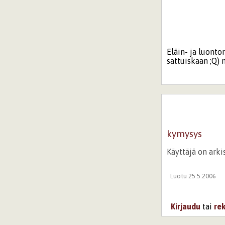
Eläin- ja luonto
sattuiskaan ;Q) m
kymysys
Käyttäjä on ark
Luotu 25.5.2006
Kirjaudu
tai
re