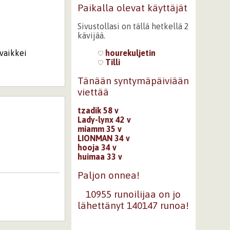
Paikalla olevat käyttäjät
Sivustollasi on tällä hetkellä 2
kävijää.
 vaikkei
hourekuljetin
Tilli
Tänään syntymäpäiviään
viettää
tzadik 58 v
Lady-lynx 42 v
miamm 35 v
LIONMAN 34 v
hooja 34 v
huimaa 33 v
Paljon onnea!
10955 runoilijaa on jo
lähettänyt 140147 runoa!