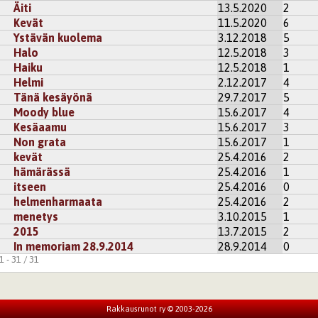
Äiti
13.5.2020
2
Kevät
11.5.2020
6
Ystävän kuolema
3.12.2018
5
Halo
12.5.2018
3
Haiku
12.5.2018
1
Helmi
2.12.2017
4
Tänä kesäyönä
29.7.2017
5
Moody blue
15.6.2017
4
Kesäaamu
15.6.2017
3
Non grata
15.6.2017
1
kevät
25.4.2016
2
hämärässä
25.4.2016
1
itseen
25.4.2016
0
helmenharmaata
25.4.2016
2
menetys
3.10.2015
1
2015
13.7.2015
2
In memoriam 28.9.2014
28.9.2014
0
 - 31 / 31
Rakkausrunot ry © 2003-2026