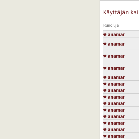
Käyttäjän kai
Runoilija
anamar
anamar
anamar
anamar
anamar
anamar
anamar
anamar
anamar
anamar
anamar
anamar
anamar
anamar