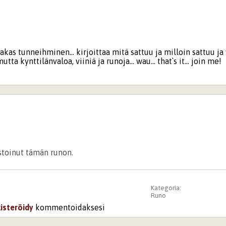
rakas tunneihminen... kirjoittaa mitä sattuu ja milloin sattuu ja
utta kynttilänvaloa, viiniä ja runoja... wau... that`s it... join me!
istoinut tämän runon.
Kategoria:
Runo
kisteröidy
kommentoidaksesi