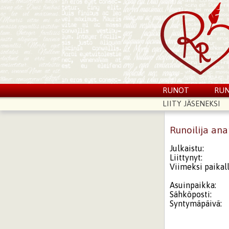
RUNOT
RUN
LIITY JÄSENEKSI
Runoilija an
Julkaistu:
Liittynyt:
Viimeksi paikall
Asuinpaikka:
Sähköposti:
Syntymäpäivä: