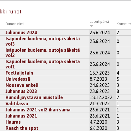
kki runot
Luontipäivä
Runon nimi
Kommen
Juhannus 2024
25.6.2024
2
Isäpuolen kuolema, outoja säkeitä
25.6.2024
0
vol3
Isäpuolen kuolema, outoja säkeitä
25.6.2024
0
vol2
Isäpuolen kuolema, outoja säkeitä
25.6.2024
0
vol1
Feeltaijotain
15.7.2023
4
Univedessä
8.7.2023
5
Nouseva enkeli
24.6.2023
3
Juhannus 2023
23.6.2023
8
Runoilijaystävän muistolle
18.12.2022
7
Välitilassa
21.3.2022
1
Juhannus 2021 vol2 ihan sama
26.6.2021
1
Juhannus 2021
26.6.2021
1
Hauras
4.7.2020
3
Reach the spot
6.6.2020
3