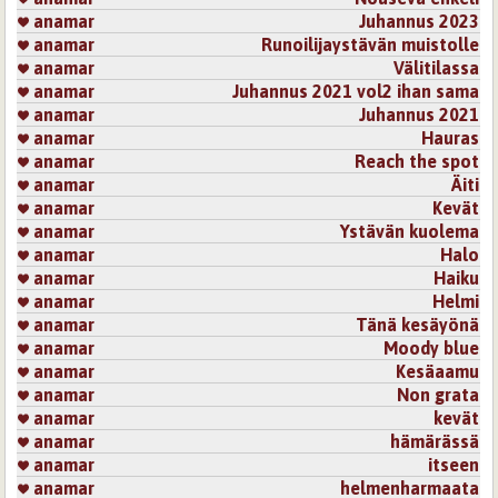
anamar
Juhannus 2023
anamar
Runoilijaystävän muistolle
anamar
Välitilassa
anamar
Juhannus 2021 vol2 ihan sama
anamar
Juhannus 2021
anamar
Hauras
anamar
Reach the spot
anamar
Äiti
anamar
Kevät
anamar
Ystävän kuolema
anamar
Halo
anamar
Haiku
anamar
Helmi
anamar
Tänä kesäyönä
anamar
Moody blue
anamar
Kesäaamu
anamar
Non grata
anamar
kevät
anamar
hämärässä
anamar
itseen
anamar
helmenharmaata