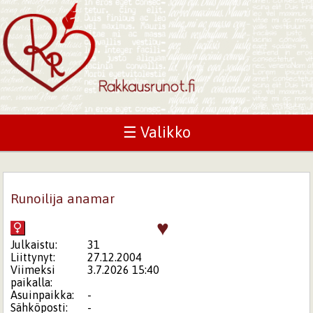
☰ Valikko
Runoilija anamar
♥
Julkaistu:
31
Liittynyt:
27.12.2004
Viimeksi
3.7.2026 15:40
paikalla:
Asuinpaikka:
-
Sähköposti:
-