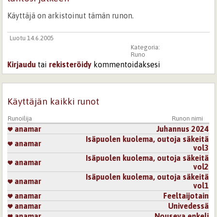
Käyttäjä on arkistoinut tämän runon.
Luotu 14.6.2005
Kategoria:
Runo
Kirjaudu
tai
rekisteröidy
kommentoidaksesi
Käyttäjän kaikki runot
Runoilija
Runon nimi
anamar
Juhannus 2024
Isäpuolen kuolema, outoja säkeitä
anamar
vol3
Isäpuolen kuolema, outoja säkeitä
anamar
vol2
Isäpuolen kuolema, outoja säkeitä
anamar
vol1
anamar
Feeltaijotain
anamar
Univedessä
anamar
Nouseva enkeli