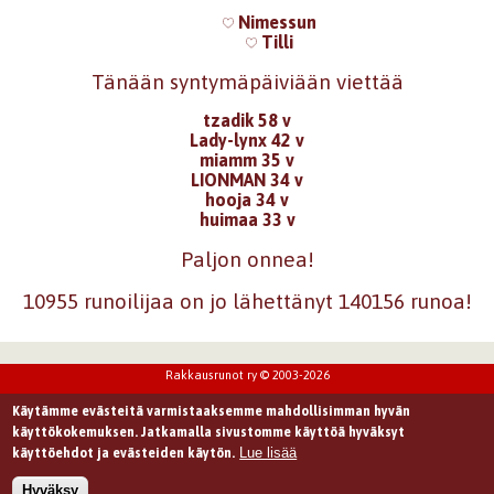
Nimessun
Tilli
Tänään syntymäpäiviään viettää
tzadik 58 v
Lady-lynx 42 v
miamm 35 v
LIONMAN 34 v
hooja 34 v
huimaa 33 v
Paljon onnea!
10955 runoilijaa on jo lähettänyt 140156 runoa!
Rakkausrunot ry © 2003-2026
Käytämme evästeitä varmistaaksemme mahdollisimman hyvän
käyttökokemuksen. Jatkamalla sivustomme käyttöä hyväksyt
Lue lisää
käyttöehdot ja evästeiden käytön.
Hyväksy