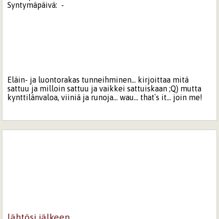
Syntymäpäivä:
-
Eläin- ja luontorakas tunneihminen... kirjoittaa mitä
sattuu ja milloin sattuu ja vaikkei sattuiskaan ;Q) mutta
kynttilänvaloa, viiniä ja runoja... wau... that`s it... join me!
lähtösi jälkeen