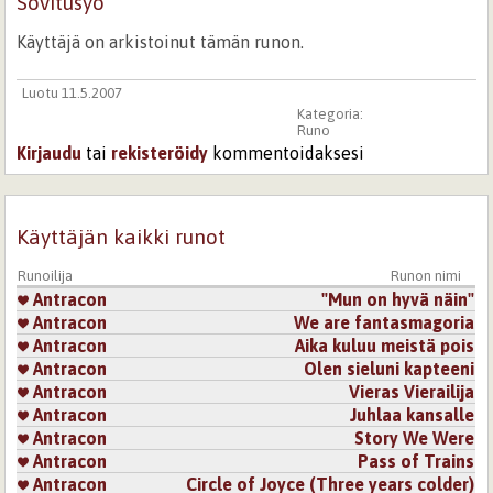
Sovitusyö
Käyttäjä on arkistoinut tämän runon.
Luotu 11.5.2007
Kategoria:
Runo
Kirjaudu
tai
rekisteröidy
kommentoidaksesi
Käyttäjän kaikki runot
Runoilija
Runon nimi
Antracon
"Mun on hyvä näin"
Antracon
We are fantasmagoria
Antracon
Aika kuluu meistä pois
Antracon
Olen sieluni kapteeni
Antracon
Vieras Vierailija
Antracon
Juhlaa kansalle
Antracon
Story We Were
Antracon
Pass of Trains
Antracon
Circle of Joyce (Three years colder)