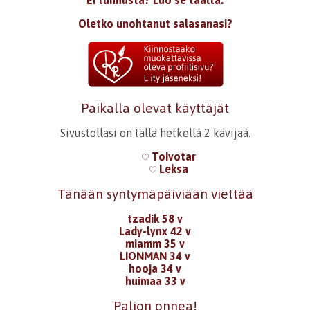
Ei tunnusta? Luo se täältä.
Oletko unohtanut salasanasi?
Paikalla olevat käyttäjät
Sivustollasi on tällä hetkellä 2 kävijää.
Toivotar
Leksa
Tänään syntymäpäiviään viettää
tzadik 58 v
Lady-lynx 42 v
miamm 35 v
LIONMAN 34 v
hooja 34 v
huimaa 33 v
Paljon onnea!