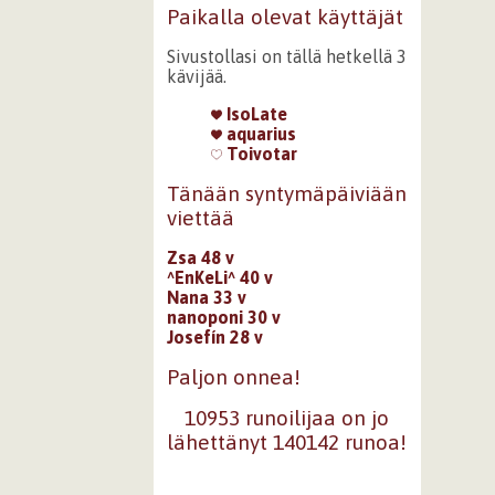
Paikalla olevat käyttäjät
Sivustollasi on tällä hetkellä 3
kävijää.
IsoLate
aquarius
Toivotar
Tänään syntymäpäiviään
viettää
Zsa 48 v
^EnKeLi^ 40 v
Nana 33 v
nanoponi 30 v
Josefín 28 v
Paljon onnea!
10953 runoilijaa on jo
lähettänyt 140142 runoa!