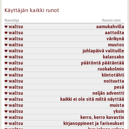
Käyttäjän kaikki runot
Runoilija
Runon nimi
waltsu
aamukahvilla
waltsu
aattoilta
waltsu
värikynä
waltsu
muutos
waltsu
juhlapäivä valituille
waltsu
kalassako
waltsu
päätöntä päätäntää
waltsu
ruokakolmio
waltsu
kiintotähti
waltsu
noituutta
waltsu
pesä
waltsu
neljäs adventti
waltsu
kaikki ei ole sitä miltä näyttää
waltsu
muista
waltsu
yksin
waltsu
kerro, kerro kuvastin
waltsu
kirjanoppineet ja fariseukset