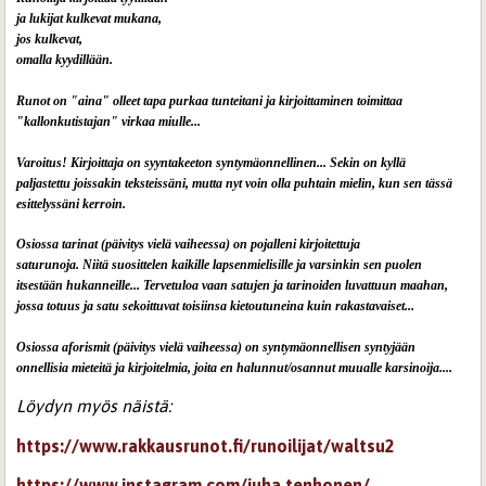
ja lukijat kulkevat mukana,
jos kulkevat,
omalla kyydillään.
Runot on "aina" olleet tapa purkaa tunteitani ja kirjoittaminen toimittaa
"kallonkutistajan" virkaa miulle...
Varoitus! Kirjoittaja on syyntakeeton syntymäonnellinen... Sekin on kyllä
paljastettu joissakin teksteissäni, mutta nyt voin olla puhtain mielin, kun sen tässä
esittelyssäni kerroin.
Osiossa tarinat (päivitys vielä vaiheessa) on pojalleni kirjoitettuja
saturunoja. Niitä suosittelen kaikille lapsenmielisille ja varsinkin sen puolen
itsestään hukanneille... Tervetuloa vaan satujen ja tarinoiden luvattuun maahan,
jossa totuus ja satu sekoittuvat toisiinsa kietoutuneina kuin rakastavaiset...
Osiossa aforismit (päivitys vielä vaiheessa) on syntymäonnellisen syntyjään
onnellisia mieteitä ja kirjoitelmia, joita en halunnut/osannut muualle k
arsinoija....
Löydyn myös näistä:
https://www.rakkausrunot.fi/runoilijat/waltsu2
https://www.instagram.com/juha.tenhonen/