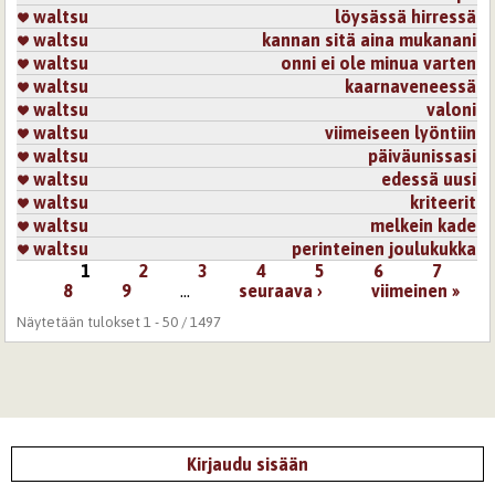
waltsu
löysässä hirressä
waltsu
kannan sitä aina mukanani
waltsu
onni ei ole minua varten
waltsu
kaarnaveneessä
waltsu
valoni
waltsu
viimeiseen lyöntiin
waltsu
päiväunissasi
waltsu
edessä uusi
waltsu
kriteerit
waltsu
melkein kade
waltsu
perinteinen joulukukka
1
2
3
4
5
6
7
Sivut
8
9
…
seuraava ›
viimeinen »
Näytetään tulokset 1 - 50 / 1497
Kirjaudu sisään