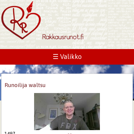
☰ Valikko
Runoilija waltsu
1497