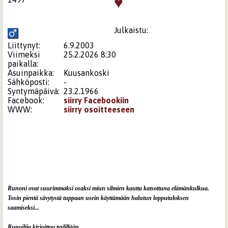
♥
Julkaistu:
Liittynyt:
6.9.2003
Viimeksi
25.2.2026 8:30
paikalla:
Asuinpaikka:
Kuusankoski
Sähköposti:
-
Syntymäpäivä:
23.2.1966
Facebook:
siirry Facebookiin
WWW:
siirry osoitteeseen
Runoni ovat suurimmaksi osaksi miun silmien kautta katsottuna elämänkulkua.
Tosin pientä sävytystä tuppaan usein käyttämään halutun lopputuloksen
saamiseksi...
Runoilija kirjoittaa tyylillään