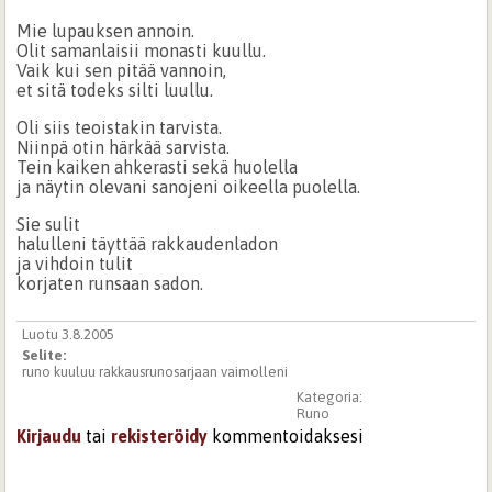
Mie lupauksen annoin.
Olit samanlaisii monasti kuullu.
Vaik kui sen pitää vannoin,
et sitä todeks silti luullu.
Oli siis teoistakin tarvista.
Niinpä otin härkää sarvista.
Tein kaiken ahkerasti sekä huolella
ja näytin olevani sanojeni oikeella puolella.
Sie sulit
halulleni täyttää rakkaudenladon
ja vihdoin tulit
korjaten runsaan sadon.
Luotu 3.8.2005
Selite:
runo kuuluu rakkausrunosarjaan vaimolleni
Kategoria:
Runo
Kirjaudu
tai
rekisteröidy
kommentoidaksesi