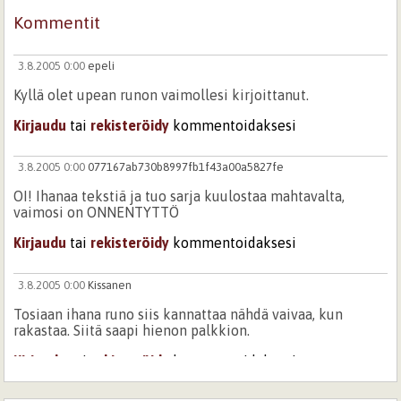
Kommentit
3.8.2005 0:00
epeli
Kyllä olet upean runon vaimollesi kirjoittanut.
Kirjaudu
tai
rekisteröidy
kommentoidaksesi
3.8.2005 0:00
077167ab730b8997fb1f43a00a5827fe
OI! Ihanaa tekstiä ja tuo sarja kuulostaa mahtavalta,
vaimosi on ONNENTYTTÖ
Kirjaudu
tai
rekisteröidy
kommentoidaksesi
3.8.2005 0:00
Kissanen
Tosiaan ihana runo siis kannattaa nähdä vaivaa, kun
rakastaa. Siitä saapi hienon palkkion.
Kirjaudu
tai
rekisteröidy
kommentoidaksesi
Sivut