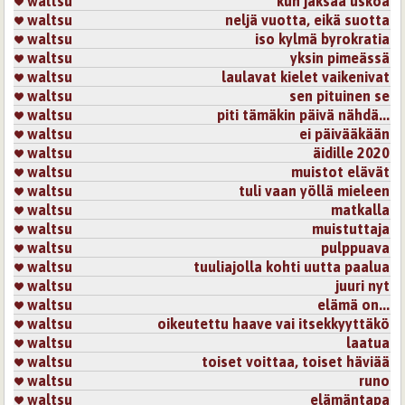
waltsu
kun jaksaa uskoa
waltsu
neljä vuotta, eikä suotta
waltsu
iso kylmä byrokratia
waltsu
yksin pimeässä
waltsu
laulavat kielet vaikenivat
waltsu
sen pituinen se
waltsu
piti tämäkin päivä nähdä...
waltsu
ei päivääkään
waltsu
äidille 2020
waltsu
muistot elävät
waltsu
tuli vaan yöllä mieleen
waltsu
matkalla
waltsu
muistuttaja
waltsu
pulppuava
waltsu
tuuliajolla kohti uutta paalua
waltsu
juuri nyt
waltsu
elämä on...
waltsu
oikeutettu haave vai itsekkyyttäkö
waltsu
laatua
waltsu
toiset voittaa, toiset häviää
waltsu
runo
waltsu
elämäntapa