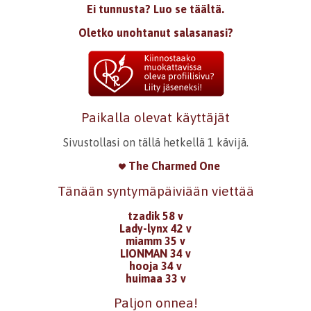
Ei tunnusta? Luo se täältä.
Oletko unohtanut salasanasi?
Paikalla olevat käyttäjät
Sivustollasi on tällä hetkellä 1 kävijä.
The Charmed One
Tänään syntymäpäiviään viettää
tzadik 58 v
Lady-lynx 42 v
miamm 35 v
LIONMAN 34 v
hooja 34 v
huimaa 33 v
Paljon onnea!