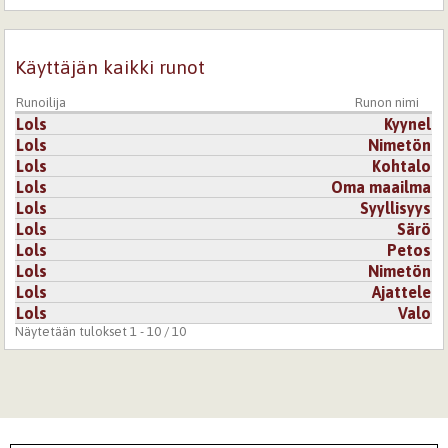
Käyttäjän kaikki runot
Runoilija
Runon nimi
Lols
Kyynel
Lols
Nimetön
Lols
Kohtalo
Lols
Oma maailma
Lols
Syyllisyys
Lols
Särö
Lols
Petos
Lols
Nimetön
Lols
Ajattele
Lols
Valo
Näytetään tulokset 1 - 10 / 10