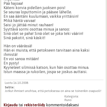
Pää hajoaa!
Käteni korvia pidellen juoksen pois!
Se seuraa loputtomiin ja pääsee lähelle.
En saa ääntäni kuulumaan, vaikka yrittäisin!
Mikä häntä vaivaa!
Saisi jo jättää minut rauhaan!
Syyttävä sormi osottaa minua ja sanoo:
Sinä olet se paha! Sinä olet se joka teki väärin!
Sinä pakotit, sinä käskit!
Hän on väärässä!
Hän ei muista, että petokseen tarvitaan aina kaksi
ihmistä!
En voi sanoa mitään!
En pysty!
Kyyneleet silmissä katson, kun hän osottaa minua.
Istun maassa ja rukoilen, jospa se joskus auttaisi.
Luotu 16.10.2008
Selite:
Jotkut ihmiset unohtaa, että petoksessa on aina se toinenkin osapuoli!
Kategoria:
Runo
Kirjaudu
tai
rekisteröidy
kommentoidaksesi