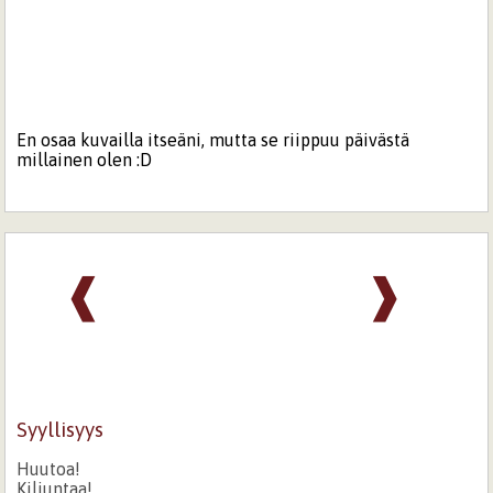
En osaa kuvailla itseäni, mutta se riippuu päivästä
millainen olen :D
❰
❱
Syyllisyys
Huutoa!
Kiljuntaa!