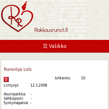
☰ Valikko
Runoilija Lols
Julkaistu:
10
Liittynyt:
12.3.2008
Asuinpaikka:
-
Sähköposti:
-
Syntymäpäivä:
-