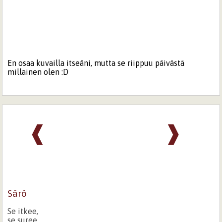
En osaa kuvailla itseäni, mutta se riippuu päivästä
millainen olen :D
❰
❱
Särö
Se itkee,
se suree,