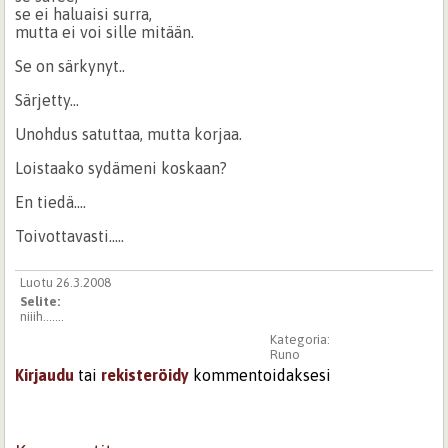
se ei haluaisi surra,
mutta ei voi sille mitään.
Se on särkynyt..
Särjetty...
Unohdus satuttaa, mutta korjaa.
Loistaako sydämeni koskaan?
En tiedä....
Toivottavasti.....
Luotu 26.3.2008
Selite:
niiih.......
Kategoria:
Runo
Kirjaudu
tai
rekisteröidy
kommentoidaksesi