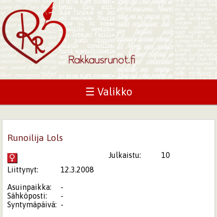
☰ Valikko
Runoilija Lols
Julkaistu:
10
Liittynyt:
12.3.2008
Asuinpaikka:
-
Sähköposti:
-
Syntymäpäivä:
-