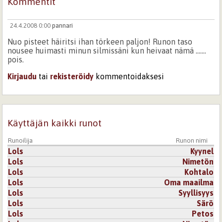
Kommentit
24.4.2008 0:00
pannari
Nuo pisteet häiritsi ihan törkeen paljon! Runon taso
nousee huimasti minun silmissäni kun heivaat nämä .......
pois.
Kirjaudu
tai
rekisteröidy
kommentoidaksesi
Käyttäjän kaikki runot
Runoilija
Runon nimi
Lols
Kyynel
Lols
Nimetön
Lols
Kohtalo
Lols
Oma maailma
Lols
Syyllisyys
Lols
Särö
Lols
Petos