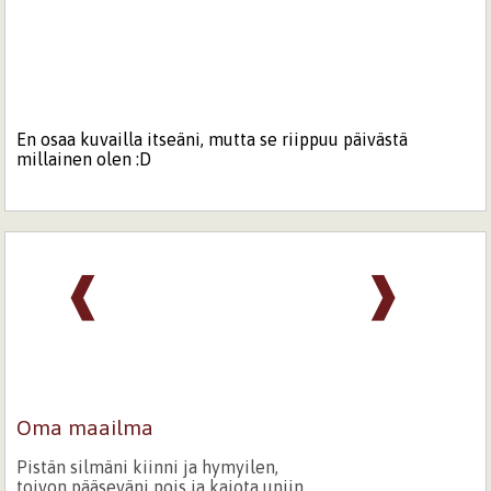
En osaa kuvailla itseäni, mutta se riippuu päivästä
millainen olen :D
❰
❱
Oma maailma
Pistän silmäni kiinni ja hymyilen,
toivon pääseväni pois ja kajota uniin.