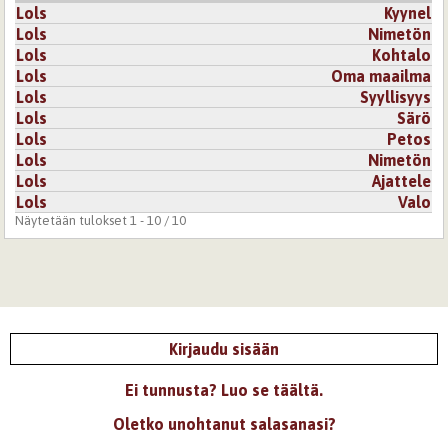
Lols
Kyynel
Lols
Nimetön
Lols
Kohtalo
Lols
Oma maailma
Lols
Syyllisyys
Lols
Särö
Lols
Petos
Lols
Nimetön
Lols
Ajattele
Lols
Valo
Näytetään tulokset 1 - 10 / 10
Kirjaudu sisään
Ei tunnusta? Luo se täältä.
Oletko unohtanut salasanasi?