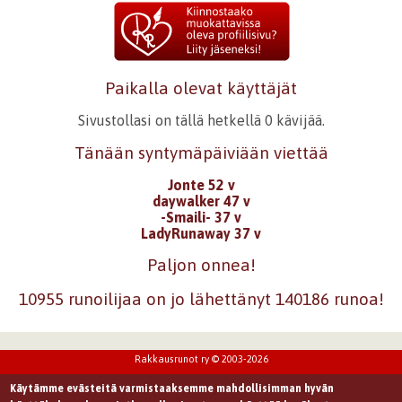
Paikalla olevat käyttäjät
Sivustollasi on tällä hetkellä 0 kävijää.
Tänään syntymäpäiviään viettää
Jonte 52 v
daywalker 47 v
-Smaili- 37 v
LadyRunaway 37 v
Paljon onnea!
10955 runoilijaa on jo lähettänyt 140186 runoa!
Rakkausrunot ry © 2003-2026
Käytämme evästeitä varmistaaksemme mahdollisimman hyvän