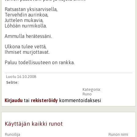
Ratsastan yksisarvisella,
Tervehdin aurinkoa,
Juttelen mukavia,
Löhöän nurmikolla.
Ammulla herätessäni.
Ulkona tulee vettä,
Ihmiset murjottavat.
Paluu todellisuuteen on rankka.
Luotu 16.10.2008
Selite:
Kategoria:
Runo
Kirjaudu
tai
rekisteröidy
kommentoidaksesi
Käyttäjän kaikki runot
Runoilija
Runon nimi