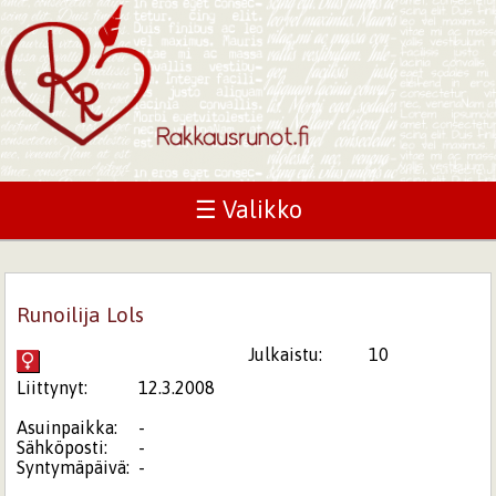
☰ Valikko
Runoilija Lols
Julkaistu:
10
Liittynyt:
12.3.2008
Asuinpaikka:
-
Sähköposti:
-
Syntymäpäivä:
-