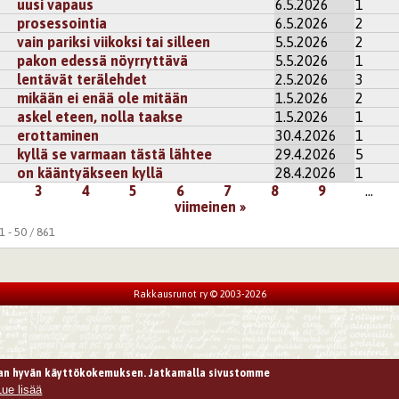
uusi vapaus
6.5.2026
1
prosessointia
6.5.2026
2
vain pariksi viikoksi tai silleen
5.5.2026
2
pakon edessä nöyrryttävä
5.5.2026
1
lentävät terälehdet
2.5.2026
3
mikään ei enää ole mitään
1.5.2026
2
askel eteen, nolla taakse
1.5.2026
1
erottaminen
30.4.2026
1
kyllä se varmaan tästä lähtee
29.4.2026
5
on kääntyäkseen kyllä
28.4.2026
1
3
4
5
6
7
8
9
…
viimeinen »
 - 50 / 861
Rakkausrunot ry © 2003-2026
n hyvän käyttökokemuksen. Jatkamalla sivustomme
Lue lisää