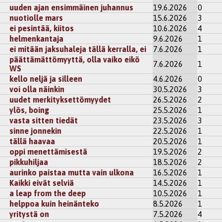
uuden ajan ensimmäinen juhannus
19.6.2026
0
nuotiolle mars
15.6.2026
3
ei pesintää, kiitos
10.6.2026
4
helmenkantaja
9.6.2026
1
ei mitään jaksuhaleja tällä kerralla, ei
7.6.2026
1
päättämättömyyttä, olla vaiko eikö
7.6.2026
1
WS
kello neljä ja silleen
4.6.2026
0
voi olla näinkin
30.5.2026
3
uudet merkityksettömyydet
26.5.2026
2
ylös, boing
25.5.2026
1
vasta sitten tiedät
23.5.2026
3
sinne jonnekin
22.5.2026
1
tällä haavaa
20.5.2026
1
oppi menettämisestä
19.5.2026
2
pikkuhiljaa
18.5.2026
2
aurinko paistaa mutta vain ulkona
16.5.2026
1
Kaikki eivät selviä
14.5.2026
1
a leap from the deep
10.5.2026
1
helppoa kuin heinänteko
8.5.2026
1
yritystä on
7.5.2026
4