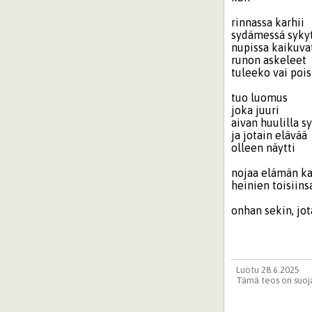
rinnassa karhii
sydämessä syky
nupissa kaikuva
runon askeleet
tuleeko vai poi
tuo luomus
joka juuri
aivan huulilla s
ja jotain elävää
olleen näytti
nojaa elämän k
heinien toisiins
onhan sekin, jot
Luotu 28.6.2025
Tämä teos on suoja