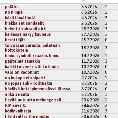
pidä kii
8.8.2026
1
no niinpä
6.8.2026
1
käsittämätöntä
4.8.2026
2
hiekkaiset sandaalit
2.8.2026
3
helvetit kahtaalla irti
28.7.2026
3
kaikessa näkyy kauneus
27.7.2026
1
herättäjät
25.7.2026
0
toivotaan parasta, pelätään
18.7.2026
3
hoitokoteja
hmm. symboliikkaakin. hmm.
14.7.2026
1
päätelmä tämäkin
11.7.2026
3
kaikki toiveet eivät toteudu
10.7.2026
0
valo on kadonnut
10.7.2026
0
no kukapa ei kaipaisi
9.7.2026
1
no jopas tuli kiroiltuakin
8.7.2026
3
häviävä hetki pimenevässä illassa
8.7.2026
0
ehkä se siitä
5.7.2026
1
lievää uutuutta meiningeissä
29.6.2026
1
RIP Eeva K.
28.6.2026
2
kodinvaihtaja
21.6.2026
3
life itself is the master
20.6.2026
0