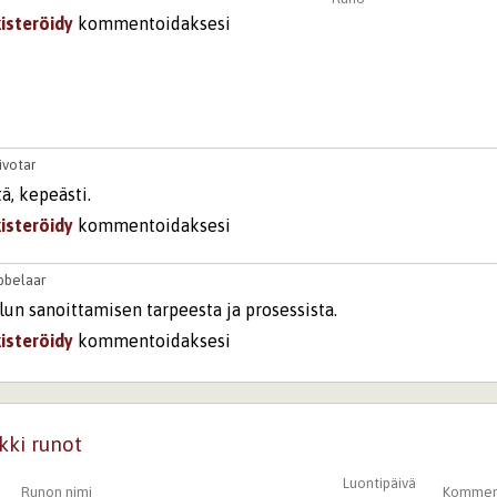
kisteröidy
kommentoidaksesi
ivotar
ä, kepeästi.
kisteröidy
kommentoidaksesi
bbelaar
lun sanoittamisen tarpeesta ja prosessista.
kisteröidy
kommentoidaksesi
kki runot
Luontipäivä
Runon nimi
Kommen