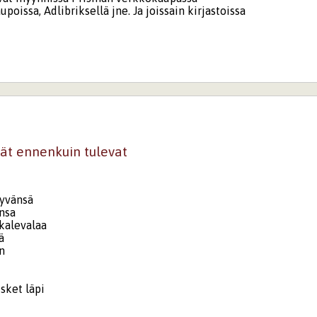
poissa, Adlibriksellä jne. Ja joissain kirjastoissa
ät ennenkuin tulevat
hyvänsä
nsa
 kalevalaa
pä
en
sket läpi