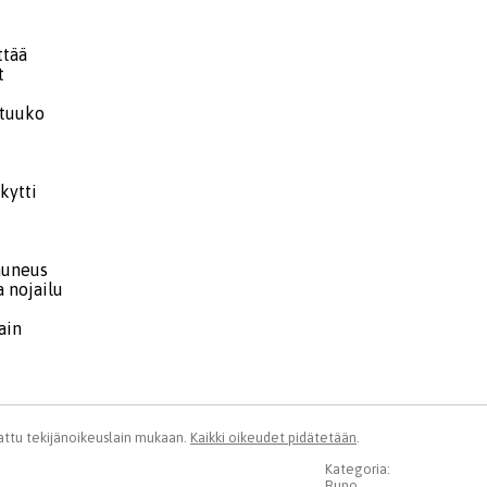
ttää
t
stuuko
ykytti
auneus
a nojailu
ain
ttu tekijänoikeuslain mukaan.
Kaikki oikeudet pidätetään
.
Kategoria:
Runo