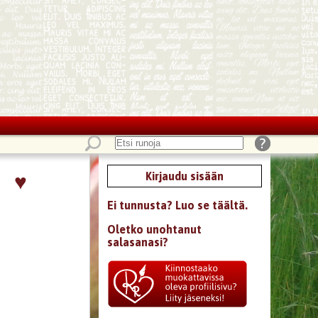
♥
Kirjaudu sisään
Ei tunnusta? Luo se täältä.
Oletko unohtanut
salasanasi?