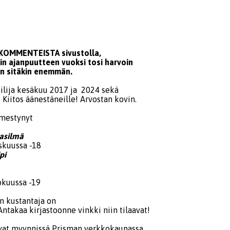
A KOMMENTEISTA sivustolla,
n ajanpuutteen vuoksi tosi harvoin
an sitäkin enemmän.
lija kesäkuu 2017 ja 2024 sekä
Kiitos äänestäneille! Arvostan kovin.
lmestynyt
asilmä
iskuussa -18
pi
okuussa -19
en kustantaja on
ntakaa kirjastoonne vinkki niin tilaavat!
ovat myynnissä Prisman verkkokaupassa