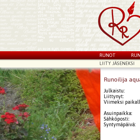
RUNOT
RUN
LIITY JÄSENEKSI
Runoilija aqu
Julkaistu:
Liittynyt:
Viimeksi paikall
Asuinpaikka:
Sähköposti:
Syntymäpäivä: