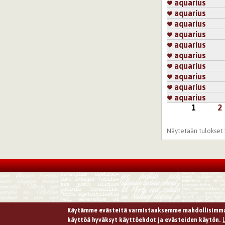
aquarius
aquarius
aquarius
aquarius
aquarius
aquarius
aquarius
aquarius
aquarius
aquarius
1
2
Sivut
Näytetään tulokset 1
Käytämme evästeitä varmistaaksemme mahdollisimma
käyttöä hyväksyt käyttöehdot ja evästeiden käytön.