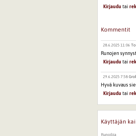
Kirjaudu
tai
re
Kommentit
28.6.2025 11:06
To
Runojen synnyst
Kirjaudu
tai
re
29.6.2025 7:58
Gro
Hyvä kuvaus sie
Kirjaudu
tai
re
Sivut
Käyttäjän kai
Runoilija