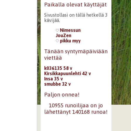
Paikalla olevat käyttäjät
Sivustollasi on tällä hetkellä 3
kävijää.
Nimessun
JouZen
pikku myy
Tänään syntymäpäiviään
viettää
k036135 58 v
Kirsikkapuunlehti 42 v
Insa 35 v
smubbe 32 v
Paljon onnea!
10955 runoilijaa on jo
lähettänyt 140168 runoa!