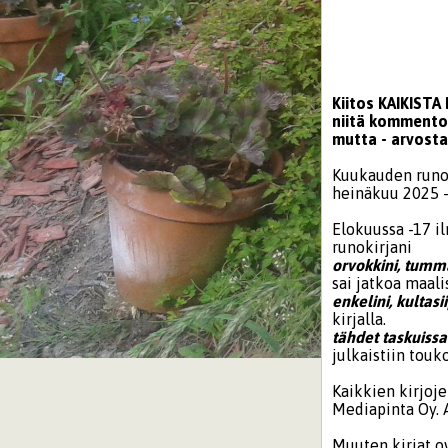
Kiitos KAIKIST
niitä kommentoi
mutta - arvost
Kuukauden runoi
heinäkuu 2025 - 
Elokuussa -17 i
runokirjani
orvokkini, tumm
sai jatkoa maal
enkelini, kultasii
kirjalla.
tähdet taskuissa
julkaistiin touk
Kaikkien kirjoj
Mediapinta Oy. A
Muuten kirjat 