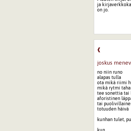
ja kirjaverkkokau
on jo.
❰
joskus menev
no niin runo
alapas tulla
ota mikä riimi 
mikä rytmi taha
tee sonettia tai
aforistinen läp
tai puolivillain
totuuden häivä
kunhan tulet, pu
kun