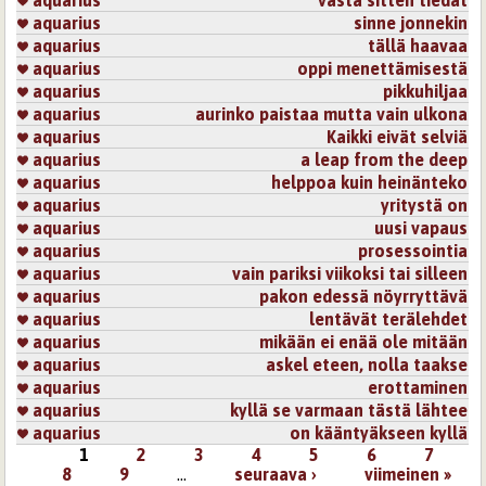
aquarius
vasta sitten tiedät
aquarius
sinne jonnekin
aquarius
tällä haavaa
aquarius
oppi menettämisestä
aquarius
pikkuhiljaa
aquarius
aurinko paistaa mutta vain ulkona
aquarius
Kaikki eivät selviä
aquarius
a leap from the deep
aquarius
helppoa kuin heinänteko
aquarius
yritystä on
aquarius
uusi vapaus
aquarius
prosessointia
aquarius
vain pariksi viikoksi tai silleen
aquarius
pakon edessä nöyrryttävä
aquarius
lentävät terälehdet
aquarius
mikään ei enää ole mitään
aquarius
askel eteen, nolla taakse
aquarius
erottaminen
aquarius
kyllä se varmaan tästä lähtee
aquarius
on kääntyäkseen kyllä
1
2
3
4
5
6
7
Sivut
8
9
…
seuraava ›
viimeinen »