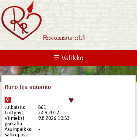
☰ Valikko
Runoilija aquarius
♥
Julkaistu:
861
Liittynyt:
24.9.2012
Viimeksi
9.8.2026 10:53
paikalla:
Asuinpaikka:
-
Sähköposti:
-