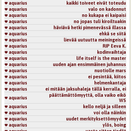
aquarius
kaikki toiveet eivät toteudu
aquarius
valo on kadonnut
aquarius
no kukapa ei kaipaisi
aquarius
no jopas tuli kiroiltuakin
aquarius
häviävä hetki pimenevässä illassa
aquarius
ehkä se siitä
aquarius
lievää uutuutta meiningeissä
aquarius
RIP Eeva K.
aquarius
kodinvaihtaja
aquarius
life itself is the master
aquarius
uuden ajan ensimmäinen juhannus
aquarius
nuotiolle mars
aquarius
ei pesintää, kiitos
aquarius
helmenkantaja
aquarius
ei mitään jaksuhaleja tällä kerralla, ei
päättämättömyyttä, olla vaiko eikö
aquarius
WS
aquarius
kello neljä ja silleen
aquarius
voi olla näinkin
aquarius
uudet merkityksettömyydet
aquarius
ylös, boing