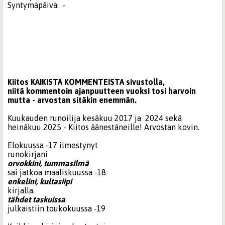
Syntymäpäivä:
-
Kiitos KAIKISTA KOMMENTEISTA sivustolla,
niitä kommentoin ajanpuutteen vuoksi tosi harvoin
mutta - arvostan sitäkin enemmän.
Kuukauden runoilija kesäkuu 2017 ja 2024 sekä
heinäkuu 2025 - Kiitos äänestäneille! Arvostan kovin.
Elokuussa -17 ilmestynyt
runokirjani
orvokkini, tummasilmä
sai jatkoa maaliskuussa -18
enkelini, kultasiipi
kirjalla.
tähdet taskuissa
julkaistiin toukokuussa -19