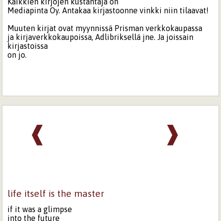
Kaikkien kirjojen kustantaja on
Mediapinta Oy. Antakaa kirjastoonne vinkki niin tilaavat!
Muuten kirjat ovat myynnissä Prisman verkkokaupassa
ja kirjaverkkokaupoissa, Adlibriksellä jne. Ja joissain
kirjastoissa
on jo.
❰
❱
life itself is the master
if it was a glimpse
into the future