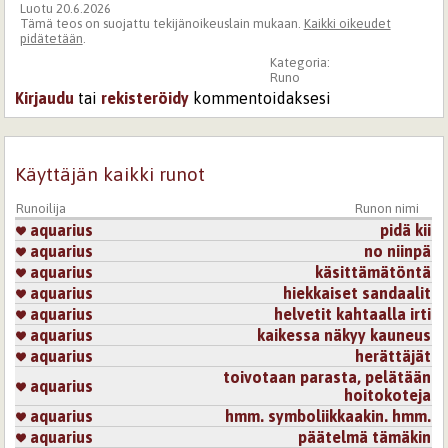
Luotu 20.6.2026
Tämä teos on suojattu tekijänoikeuslain mukaan.
Kaikki oikeudet
pidätetään
.
Kategoria:
Runo
Kirjaudu
tai
rekisteröidy
kommentoidaksesi
Käyttäjän kaikki runot
Runoilija
Runon nimi
aquarius
pidä kii
aquarius
no niinpä
aquarius
käsittämätöntä
aquarius
hiekkaiset sandaalit
aquarius
helvetit kahtaalla irti
aquarius
kaikessa näkyy kauneus
aquarius
herättäjät
toivotaan parasta, pelätään
aquarius
hoitokoteja
aquarius
hmm. symboliikkaakin. hmm.
aquarius
päätelmä tämäkin