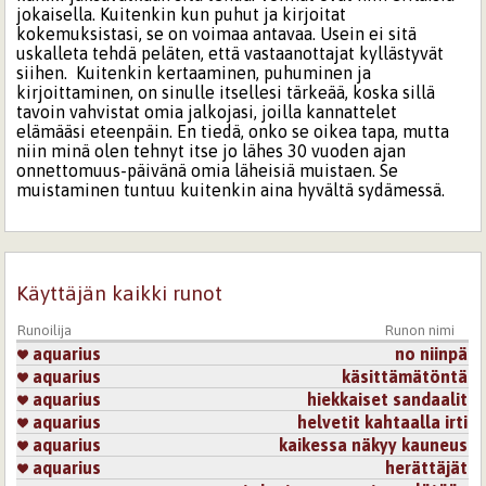
jokaisella. Kuitenkin kun puhut ja kirjoitat
kokemuksistasi, se on voimaa antavaa. Usein ei sitä
uskalleta tehdä peläten, että vastaanottajat kyllästyvät
siihen. Kuitenkin kertaaminen, puhuminen ja
kirjoittaminen, on sinulle itsellesi tärkeää, koska sillä
tavoin vahvistat omia jalkojasi, joilla kannattelet
elämääsi eteenpäin. En tiedä, onko se oikea tapa, mutta
niin minä olen tehnyt itse jo lähes 30 vuoden ajan
onnettomuus-päivänä omia läheisiä muistaen. Se
muistaminen tuntuu kuitenkin aina hyvältä sydämessä.
Kirjaudu
tai
rekisteröidy
kommentoidaksesi
24.5.2026 15:42
IsoLate
Käyttäjän kaikki runot
Koskettava, kenenkään ei soisi joutuvan näin tekemään.
Kirjaudu
tai
rekisteröidy
kommentoidaksesi
Runoilija
Runon nimi
aquarius
no niinpä
aquarius
käsittämätöntä
25.5.2026 22:02
tulihelmainen3
aquarius
hiekkaiset sandaalit
Olen joskus miettinyt tämän olevan suurin suru, en
aquarius
helvetit kahtaalla irti
uskalla edes kommentoida.
aquarius
kaikessa näkyy kauneus
Kirjaudu
tai
rekisteröidy
kommentoidaksesi
aquarius
herättäjät