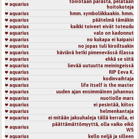
toivotaan parasta, pelätään
Sivut
aquarius
hoitokoteja
aquarius
hmm. symboliikkaakin. hmm.
aquarius
päätelmä tämäkin
aquarius
kaikki toiveet eivät toteudu
aquarius
valo on kadonnut
aquarius
no kukapa ei kaipaisi
aquarius
no jopas tuli kiroiltuakin
aquarius
häviävä hetki pimenevässä illassa
aquarius
ehkä se siitä
aquarius
lievää uutuutta meiningeissä
aquarius
RIP Eeva K.
aquarius
kodinvaihtaja
aquarius
life itself is the master
aquarius
uuden ajan ensimmäinen juhannus
aquarius
nuotiolle mars
aquarius
ei pesintää, kiitos
aquarius
helmenkantaja
aquarius
ei mitään jaksuhaleja tällä kerralla, ei
päättämättömyyttä, olla vaiko eikö
aquarius
WS
aquarius
kello neljä ja silleen