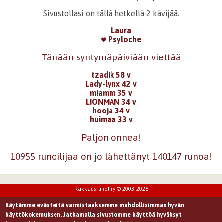
Sivustollasi on tällä hetkellä 2 kävijää.
Laura
Psyloche
Tänään syntymäpäiviään viettää
tzadik 58 v
Lady-lynx 42 v
miamm 35 v
LIONMAN 34 v
hooja 34 v
huimaa 33 v
Paljon onnea!
10955 runoilijaa on jo lähettänyt 140147 runoa!
Rakkausrunot ry © 2003-2026
Käytämme evästeitä varmistaaksemme mahdollisimman hyvän
käyttökokemuksen. Jatkamalla sivustomme käyttöä hyväksyt