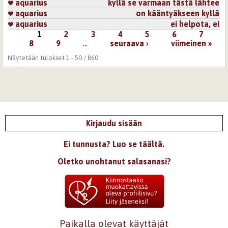
aquarius
kyllä se varmaan tästä lähtee
aquarius
on kääntyäkseen kyllä
aquarius
ei helpota, ei
1
2
3
4
5
6
7
Sivut
8
9
…
seuraava ›
viimeinen »
Näytetään tulokset 1 - 50 / 860
Kirjaudu sisään
Ei tunnusta? Luo se täältä.
Oletko unohtanut salasanasi?
Paikalla olevat käyttäjät