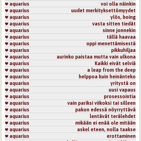
aquarius
voi olla näinkin
aquarius
uudet merkityksettömyydet
aquarius
ylös, boing
aquarius
vasta sitten tiedät
aquarius
sinne jonnekin
aquarius
tällä haavaa
aquarius
oppi menettämisestä
aquarius
pikkuhiljaa
aquarius
aurinko paistaa mutta vain ulkona
aquarius
Kaikki eivät selviä
aquarius
a leap from the deep
aquarius
helppoa kuin heinänteko
aquarius
yritystä on
aquarius
uusi vapaus
aquarius
prosessointia
aquarius
vain pariksi viikoksi tai silleen
aquarius
pakon edessä nöyrryttävä
aquarius
lentävät terälehdet
aquarius
mikään ei enää ole mitään
aquarius
askel eteen, nolla taakse
aquarius
erottaminen