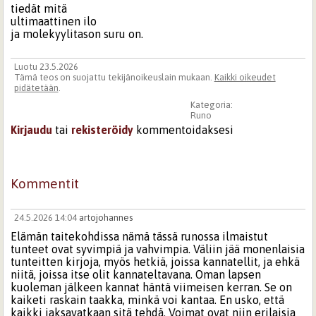
tiedät mitä
ultimaattinen ilo
ja molekyylitason suru on.
Luotu 23.5.2026
Tämä teos on suojattu tekijänoikeuslain mukaan.
Kaikki oikeudet
pidätetään
.
Kategoria:
Runo
Kirjaudu
tai
rekisteröidy
kommentoidaksesi
Kommentit
24.5.2026 14:04
artojohannes
Elämän taitekohdissa nämä tässä runossa ilmaistut
tunteet ovat syvimpiä ja vahvimpia. Väliin jää monenlaisia
tunteitten kirjoja, myös hetkiä, joissa kannatellit, ja ehkä
niitä, joissa itse olit kannateltavana. Oman lapsen
kuoleman jälkeen kannat häntä viimeisen kerran. Se on
kaiketi raskain taakka, minkä voi kantaa. En usko, että
kaikki jaksavatkaan sitä tehdä. Voimat ovat niin erilaisia