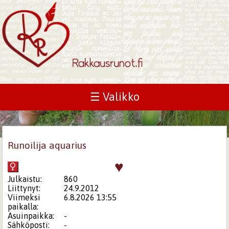
☰ Valikko
Runoilija aquarius
♥
Julkaistu:
860
Liittynyt:
24.9.2012
Viimeksi
6.8.2026 13:55
paikalla:
Asuinpaikka:
-
Sähköposti:
-