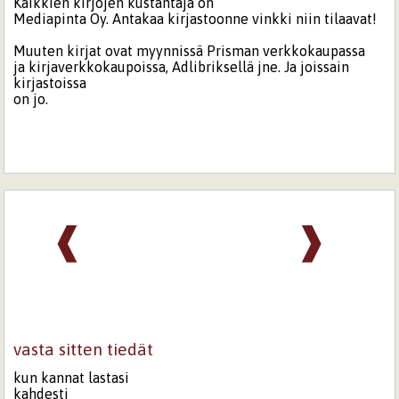
Kaikkien kirjojen kustantaja on
Mediapinta Oy. Antakaa kirjastoonne vinkki niin tilaavat!
Muuten kirjat ovat myynnissä Prisman verkkokaupassa
ja kirjaverkkokaupoissa, Adlibriksellä jne. Ja joissain
kirjastoissa
on jo.
❰
❱
vasta sitten tiedät
kun kannat lastasi
kahdesti