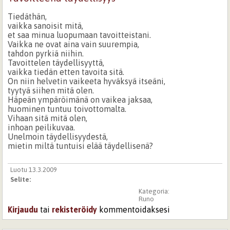
Tiedäthän,
vaikka sanoisit mitä,
et saa minua luopumaan tavoitteistani.
Vaikka ne ovat aina vain suurempia,
tahdon pyrkiä niihin.
Tavoittelen täydellisyyttä,
vaikka tiedän etten tavoita sitä.
On niin helvetin vaikeeta hyväksyä itseäni,
tyytyä siihen mitä olen.
Häpeän ympäröimänä on vaikea jaksaa,
huominen tuntuu toivottomalta.
Vihaan sitä mitä olen,
inhoan peilikuvaa.
Unelmoin täydellisyydestä,
mietin miltä tuntuisi elää täydellisenä?
Luotu 13.3.2009
Selite:
Kategoria:
Runo
Kirjaudu
tai
rekisteröidy
kommentoidaksesi