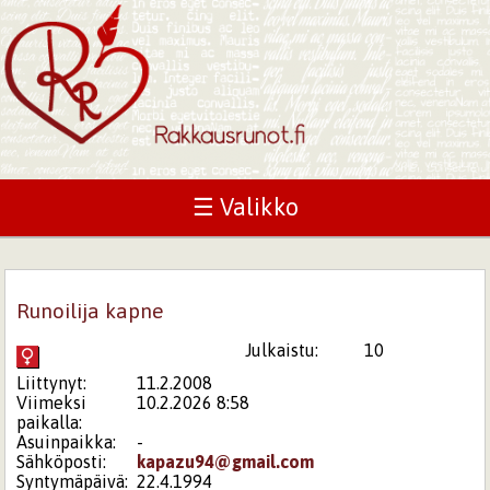
☰ Valikko
Runoilija kapne
Julkaistu:
10
Liittynyt:
11.2.2008
Viimeksi
10.2.2026 8:58
paikalla:
Asuinpaikka:
-
Sähköposti:
kapazu94@gmail.com
Syntymäpäivä:
22.4.1994