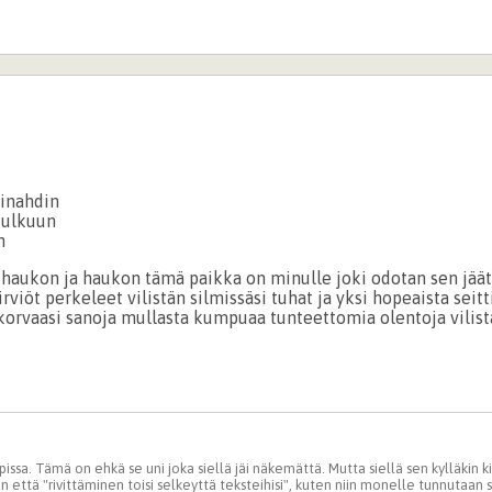
uinahdin
kulkuun
n
 haukon ja haukon tämä paikka on minulle joki odotan sen jää
hirviöt perkeleet vilistän silmissäsi tuhat ja yksi hopeaista seitt
 korvaasi sanoja mullasta kumpuaa tunteettomia olentoja vilist
issa. Tämä on ehkä se uni joka siellä jäi näkemättä. Mutta siellä sen kylläkin kir
 että "rivittäminen toisi selkeyttä teksteihisi", kuten niin monelle tunnutaan s