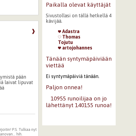
Paikalla olevat käyttäjät
Sivustollasi on tällä hetkellä 4
kävijää.
❱
Adastra
Thomas
Tojutu
artojohannes
Tänään syntymäpäiviään
viettää
Ei syntymäpäiviä tänään.
tymistä pään
iä laivat lipuvat
Paljon onnea!
ää
10955 runoilijaa on jo
lähettänyt 140155 runoa!
joitin! P.S. Tulkaa nyt
anovan... hih.