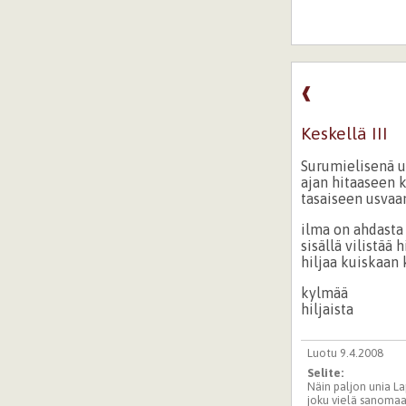
❰
Keskellä III
Surumielisenä 
ajan hitaaseen 
tasaiseen usvaa
ilma on ahdasta
sisällä vilistää 
hiljaa kuiskaan
kylmää
hiljaista
Luotu 9.4.2008
Selite:
Näin paljon unia Lap
joku vielä sanomaan