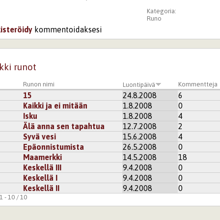
Kategoria:
Runo
kisteröidy
kommentoidaksesi
kki runot
Runon nimi
Kommentteja
Luontipäivä
15
24.8.2008
6
Kaikki ja ei mitään
1.8.2008
0
Isku
1.8.2008
4
Älä anna sen tapahtua
12.7.2008
2
Syvä vesi
15.6.2008
4
Epäonnistumista
26.5.2008
0
Maamerkki
14.5.2008
18
Keskellä III
9.4.2008
0
Keskellä I
9.4.2008
0
Keskellä II
9.4.2008
0
 - 10 / 10