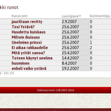
kki runot
Runon nimi
Kommentteja
Luontipäivä
juuriltaan revitty
2.9.2007
0
Tosi Ystävä?
25.6.2007
0
Huudettu kuiskaus
25.6.2007
0
Miltein ikuisuus
25.6.2007
0
Unelmien prinssi
25.6.2007
1
Ei aikaa rakkaudelle
25.6.2007
2
Mitä yrität sanoa?
25.4.2007
0
Toteen käynyt unelma
14.4.2007
0
huominen
8.4.2007
0
enkeli vaiko ystävä
19.2.2007
0
 - 10 / 10
Rakkausrunot ry © 2003-2026