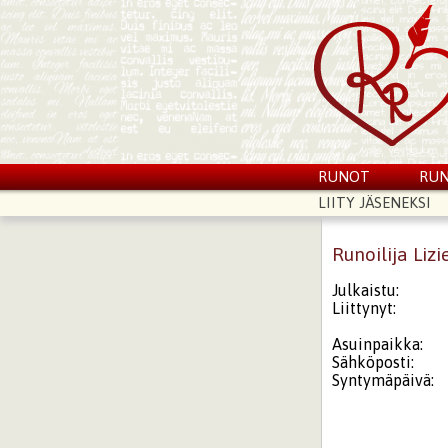
RUNOT
RUN
LIITY JÄSENEKSI
Runoilija Lizi
Julkaistu:
Liittynyt:
Asuinpaikka:
Sähköposti:
Syntymäpäivä: