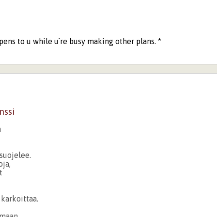
pens to u while u`re busy making other plans. *
nssi
a
suojelee.
ja,
t
karkoittaa.
lmaan