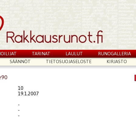
OILIJAT
TARINAT
LAULUT
RUNOGALLERIA
SÄÄNNÖT
TIETOSUOJASELOSTE
KIRJASTO
e90
10
19.1.2007
-
-
-