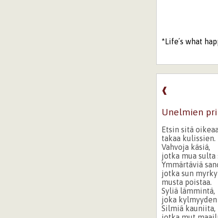
*Life´s what hap
❰
Unelmien pri
Etsin sitä oikea
takaa kulissien.
Vahvoja käsiä,
jotka mua sulta 
Ymmärtäviä sano
jotka sun myrky
musta poistaa.
Syliä lämmintä,
joka kylmyyden 
Silmiä kauniita,
jotka mut maai