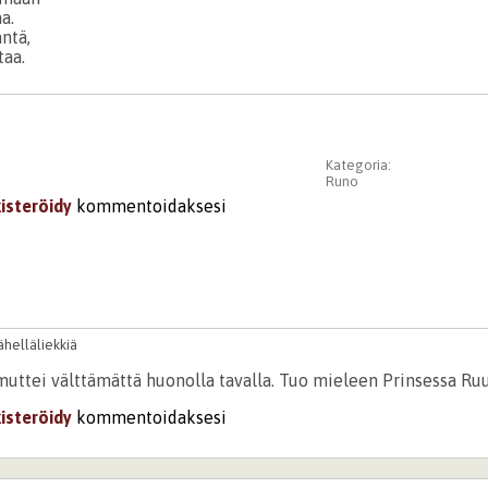
a.
ntä,
taa.
Kategoria:
Runo
kisteröidy
kommentoidaksesi
lähelläliekkiä
muttei välttämättä huonolla tavalla. Tuo mieleen Prinsessa Ruu
kisteröidy
kommentoidaksesi