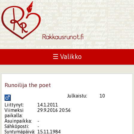
☰ Valikko
Runoilija the poet
Julkaistu:
10
Liittynyt:
14.1.2011
Viimeksi
29.9.2016 20:56
paikalla:
Asuinpaikka:
-
Sähköposti:
-
Syntymäpäivä:
15.11.1984