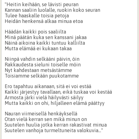
"Heitin keihään, se lävisti peuran
Kannan saaliin luolalle, ruokin koko seuran
Tulee haaskalle toisia petoja
Heidän henkensä alkaa minua etoa
Häädän kaikki pois saaliilta
Minä päätän kuka sen kanssani jakaa
Näinä aikoina kaikki tuntuu kalliilta
Mutta elämää ei kukaan takaa
Niinpä vahdin selkääni päivin, öin
Rakkaudesta sieluni toiselle möin
Nyt kahdestaan metsästämme
Toisiamme selkään puukotamme
Ero tapahtuu aikanaan, sitä ei voi estää
Kaikki järjestyy tavallaan, eikä tuskaa voi kestää
Armosta järki vielä häilyvästi säilyy
Mutta kaikki on ohi, hiljalleen elämä päättyy
Nauran viimeisellä henkäyksellä
Otan vielä kerran sen mikä minun on
Suutelen huulia jotka kerran rakastivat minua
Suutelen vanhoja turmeltuneita valokuvia..."