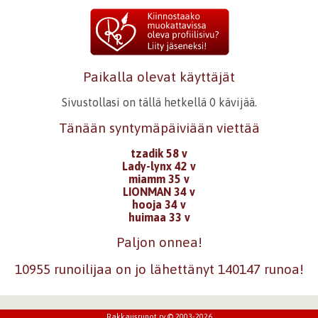
Paikalla olevat käyttäjät
Sivustollasi on tällä hetkellä 0 kävijää.
Tänään syntymäpäiviään viettää
tzadik 58 v
Lady-lynx 42 v
miamm 35 v
LIONMAN 34 v
hooja 34 v
huimaa 33 v
Paljon onnea!
10955 runoilijaa on jo lähettänyt 140147 runoa!
Rakkausrunot ry © 2003-2026