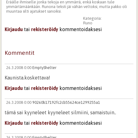
Eräälle ihmiselle jonka tekoja en ymmärrä, enkä koskaan tule
ymmärtämäänkään. Runona teksti jäi vähän veltoksi, mutta pakko oli
muuntaa silti ajatukset sanoiksi.
Kategoria:
Runo
Kirjaudu
tai
rekisteröidy
kommentoidaksesi
Kommentit
26.3.2008 0:00
EmptyShelter
Kaunista.koskettava!
Kirjaudu
tai
rekisteröidy
kommentoidaksesi
26.3.2008 0:00
90260b17192fc2cb55624ce1299255a1
tämä sai kyyneleet kyyneleet silmiini, samaistuin..
Kirjaudu
tai
rekisteröidy
kommentoidaksesi
26.3.2008 0:00
EmptyShelter