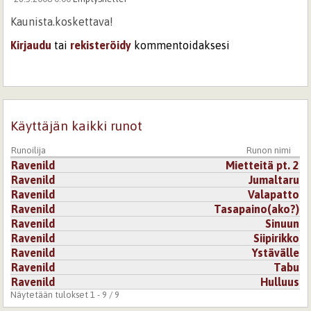
Kaunista.koskettava!
Kirjaudu
tai
rekisteröidy
kommentoidaksesi
26.3.2008 0:00
90260b17192fc2cb55624ce1299255a1
tämä sai kyyneleet kyyneleet silmiini, samaistuin..
Kirjaudu
tai
rekisteröidy
kommentoidaksesi
Käyttäjän kaikki runot
Runoilija
Runon nimi
Ravenild
Mietteitä pt. 2
Ravenild
Jumaltaru
Ravenild
Valapatto
Ravenild
Tasapaino(ako?)
Ravenild
Sinuun
Ravenild
Siipirikko
Ravenild
Ystävälle
Ravenild
Tabu
Ravenild
Hulluus
Näytetään tulokset 1 - 9 / 9