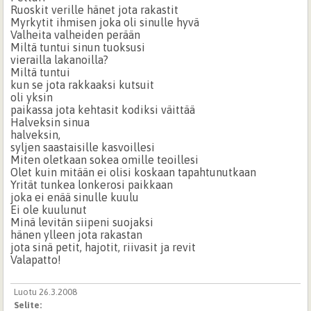
Ruoskit verille hänet jota rakastit
Myrkytit ihmisen joka oli sinulle hyvä
Valheita valheiden perään
Miltä tuntui sinun tuoksusi
vierailla lakanoilla?
Miltä tuntui
kun se jota rakkaaksi kutsuit
oli yksin
paikassa jota kehtasit kodiksi väittää
Halveksin sinua
halveksin,
syljen saastaisille kasvoillesi
Miten oletkaan sokea omille teoillesi
Olet kuin mitään ei olisi koskaan tapahtunutkaan
Yrität tunkea lonkerosi paikkaan
joka ei enää sinulle kuulu
Ei ole kuulunut
Minä levitän siipeni suojaksi
hänen ylleen jota rakastan
jota sinä petit, hajotit, riivasit ja revit
Valapatto!
Luotu 26.3.2008
Selite: