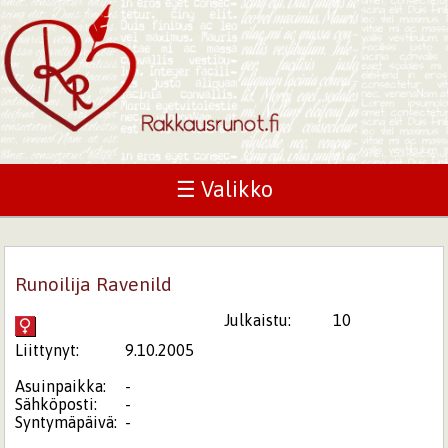
☰ Valikko
Runoilija Ravenild
Julkaistu:
10
Liittynyt:
9.10.2005
Asuinpaikka:
-
Sähköposti:
-
Syntymäpäivä:
-