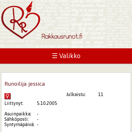
☰ Valikko
Runoilija jessica
Julkaistu:
11
Liittynyt:
5.10.2005
Asuinpaikka:
-
Sähköposti:
-
Syntymäpäivä:
-