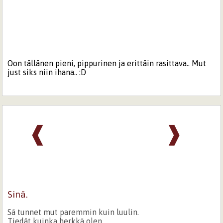
Oon tällänen pieni, pippurinen ja erittäin rasittava.. Mut
just siks niin ihana.. :D
❰
❱
Sinä.
Sä tunnet mut paremmin kuin luulin.
Tiedät kuinka herkkä olen.