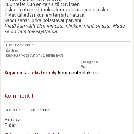
Kuuntelet kun eniten sitä tarvitsen.
Uskot muhun silloinkin kun kukaan muu ei usko.
Pidät lähelläsi kun eniten sitä haluan.
Sanot sanat jotka pelastavat päiväni.
Vielä kun välittäisit minusta, niinkuin minä sinusta. Mutta
se on vain toiveajattelua
Luotu 29.7.2007
Selite:
keskellä yötä syntynyt, einiin hyvä.
Kategoria:
Runo
Kirjaudu
tai
rekisteröidy
kommentoidaksesi
Kommentit
4.8.2007 0:00
ÖidenKruunu
Herkkä.
Pidän.