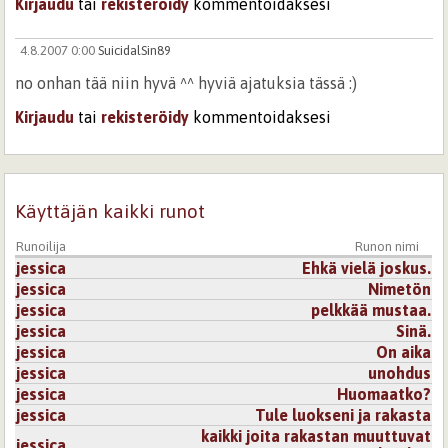
Kirjaudu
tai
rekisteröidy
kommentoidaksesi
4.8.2007 0:00
SuicidalSin89
no onhan tää niin hyvä ^^ hyviä ajatuksia tässä :)
Kirjaudu
tai
rekisteröidy
kommentoidaksesi
Käyttäjän kaikki runot
Runoilija
Runon nimi
jessica
Ehkä vielä joskus.
jessica
Nimetön
jessica
pelkkää mustaa.
jessica
Sinä.
jessica
On aika
jessica
unohdus
jessica
Huomaatko?
jessica
Tule luokseni ja rakasta
kaikki joita rakastan muuttuvat
jessica