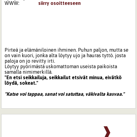
WWW:
siirry osoitteeseen
Pirteä ja elämäniloinen ihminen. Puhun paljon, mutta se
on vain kuori, jonka alta löytyy ujo ja hauras tyttö. josta
paloja on jo revitty irti.
Löytyy pyörimästä uskomattoman useista paikoista
samalla nimimerkillä.
"En etsi seikkailuja, seikkailut etsivät minua, eivätkö
löydä, sokeat."
"Katse voi tappaa, sanat voi satuttaa, väkivalta kasvaa."
❱