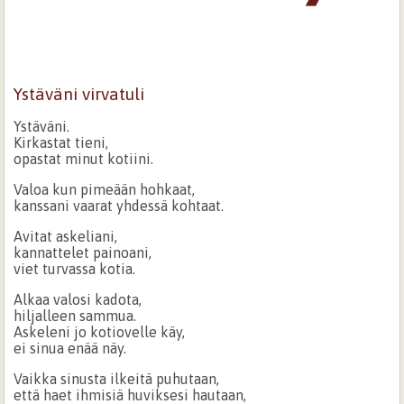
Ystäväni virvatuli
Ystäväni.
Kirkastat tieni,
opastat minut kotiini.
Valoa kun pimeään hohkaat,
kanssani vaarat yhdessä kohtaat.
Avitat askeliani,
kannattelet painoani,
viet turvassa kotia.
Alkaa valosi kadota,
hiljalleen sammua.
Askeleni jo kotiovelle käy,
ei sinua enää näy.
Vaikka sinusta ilkeitä puhutaan,
että haet ihmisiä huviksesi hautaan,