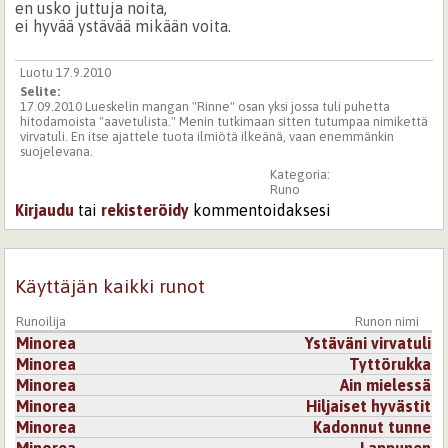
en usko juttuja noita,
ei hyvää ystävää mikään voita.
Luotu 17.9.2010
Selite:
17.09.2010 Lueskelin mangan "Rinne" osan yksi jossa tuli puhetta
hitodamoista "aavetulista." Menin tutkimaan sitten tutumpaa nimikettä
virvatuli. En itse ajattele tuota ilmiötä ilkeänä, vaan enemmänkin
suojelevana.
Kategoria:
Runo
Kirjaudu
tai
rekisteröidy
kommentoidaksesi
Käyttäjän kaikki runot
Runoilija
Runon nimi
Minorea
Ystäväni virvatuli
Minorea
Tyttörukka
Minorea
Ain mielessä
Minorea
Hiljaiset hyvästit
Minorea
Kadonnut tunne
Minorea
Lappunen