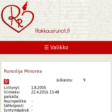
☰ Valikko
Runoilija Minorea
Julkaistu:
9
Liittynyt:
1.8.2005
Viimeksi
22.4.2016 15:48
paikalla:
Asuinpaikka:
-
Sähköposti:
-
Syntymäpäivä:
-