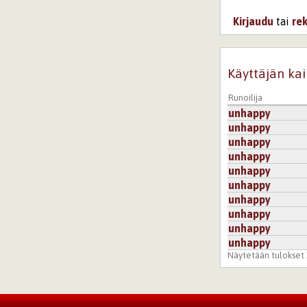
Kirjaudu
tai
re
Käyttäjän kai
Runoilija
unhappy
unhappy
unhappy
unhappy
unhappy
unhappy
unhappy
unhappy
unhappy
unhappy
Näytetään tulokset 1