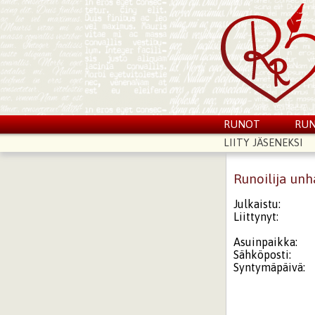
RUNOT
RUN
LIITY JÄSENEKSI
Runoilija un
Julkaistu:
Liittynyt:
Asuinpaikka:
Sähköposti:
Syntymäpäivä: