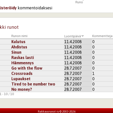
Runo
kisteröidy
kommentoidaksesi
kki runot
Runon nimi
Kommentteja
Luontipäivä
Kulutus
11.4.2008
0
Ahdistus
11.4.2008
0
Sinun
11.4.2008
0
Raskas lasti
11.4.2008
0
Hämmennys
11.4.2008
0
Go with the flow
28.7.2007
0
Crossroads
28.7.2007
1
Lupaukset
28.7.2007
0
Tired to be number two
28.7.2007
0
No money?
28.7.2007
0
 - 10 / 10
Rakkausrunot ry © 2003-2026