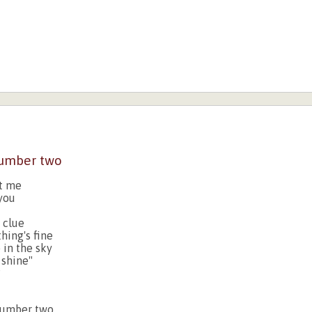
number two
ot me
 you
 clue
hing's fine
 in the sky
 shine"
?
 number two