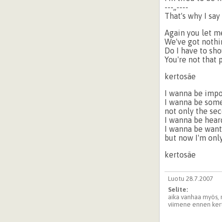
---,,----
That's why I say 
Again you let 
We've got nothi
Do I have to sho
You're not that
kertosäe
I wanna be impo
I wanna be som
not only the sec
I wanna be hear
I wanna be wan
but now I'm onl
kertosäe
Luotu 28.7.2007
Selite:
aika vanhaa myös, m
viimene ennen kert