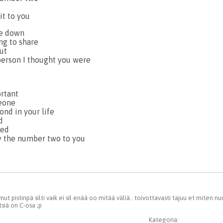
it to you
me down
ng to share
ut
 person I thought you were
rtant
eone
ond in your life
d
ted
y the number two to you
ut pistinpä silti vaik ei sil enää oo mitää väliä.. toivottavasti tajuu et miten 
siä on C-osa ;p
Kategoria: