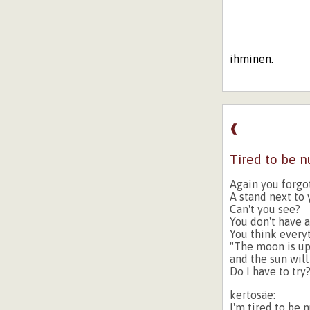
ihminen.
❰
Tired to be 
Again you forg
A stand next to
Can't you see?
You don't have a
You think everyt
"The moon is up
and the sun will
Do I have to try
kertosäe:
I'm tired to be