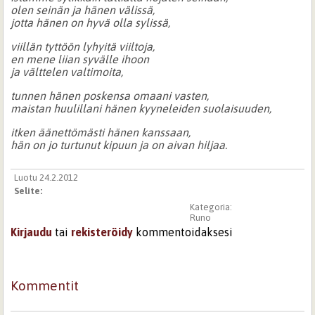
olen seinän ja hänen välissä,
jotta hänen on hyvä olla sylissä,
viillän tyttöön lyhyitä viiltoja,
en mene liian syvälle ihoon
ja välttelen valtimoita,
tunnen hänen poskensa omaani vasten,
maistan huulillani hänen kyyneleiden suolaisuuden,
itken äänettömästi hänen kanssaan,
hän on jo turtunut kipuun ja on aivan hiljaa.
Luotu 24.2.2012
Selite:
Kategoria:
Runo
Kirjaudu
tai
rekisteröidy
kommentoidaksesi
Kommentit