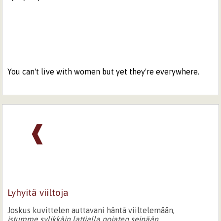
You can't live with women but yet they're everywhere.
❰
Lyhyitä viiltoja
Joskus kuvittelen auttavani häntä viiltelemään,
istumme sylikkäin lattialla nojaten seinään,