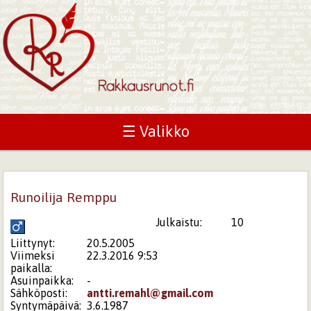
☰ Valikko
Runoilija Remppu
Julkaistu:
10
Liittynyt:
20.5.2005
Viimeksi
22.3.2016 9:53
paikalla:
Asuinpaikka:
-
Sähköposti:
antti.remahl@gmail.com
Syntymäpäivä:
3.6.1987