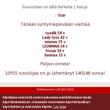
Sivustollasi on tällä hetkellä 1 kävijä.
Star
Tänään syntymäpäiviään viettää
tzadik 58 v
Lady-lynx 42 v
miamm 35 v
LIONMAN 34 v
hooja 34 v
huimaa 33 v
Paljon onnea!
10955 runoilijaa on jo lähettänyt 140148 runoa!
Rakkausrunot ry © 2003-2026
Käytämme evästeitä varmistaaksemme mahdollisimman hyvän
käyttökokemuksen. Jatkamalla sivustomme käyttöä hyväksyt
Lue lisää
käyttöehdot ja evästeiden käytön.