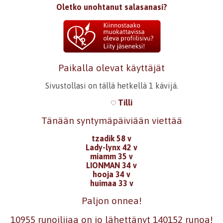
Oletko unohtanut salasanasi?
Paikalla olevat käyttäjät
Sivustollasi on tällä hetkellä 1 kävijä.
Tilli
Tänään syntymäpäiviään viettää
tzadik 58 v
Lady-lynx 42 v
miamm 35 v
LIONMAN 34 v
hooja 34 v
huimaa 33 v
Paljon onnea!
10955 runoilijaa on jo lähettänyt 140152 runoa!