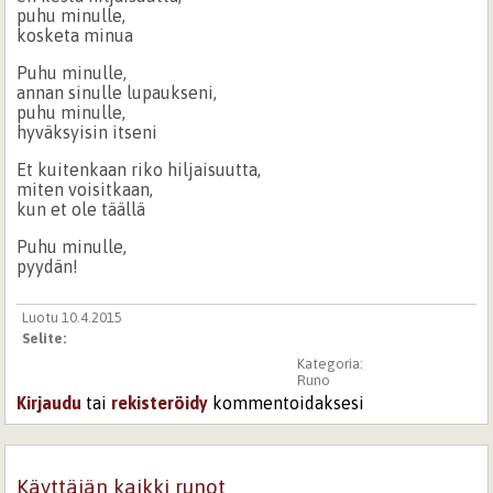
puhu minulle,
kosketa minua
Puhu minulle,
annan sinulle lupaukseni,
puhu minulle,
hyväksyisin itseni
Et kuitenkaan riko hiljaisuutta,
miten voisitkaan,
kun et ole täällä
Puhu minulle,
pyydän!
Luotu 10.4.2015
Selite:
Kategoria:
Runo
Kirjaudu
tai
rekisteröidy
kommentoidaksesi
Käyttäjän kaikki runot