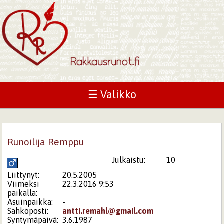
☰ Valikko
Runoilija Remppu
Julkaistu:
10
Liittynyt:
20.5.2005
Viimeksi
22.3.2016 9:53
paikalla:
Asuinpaikka:
-
Sähköposti:
antti.remahl@gmail.com
Syntymäpäivä:
3.6.1987