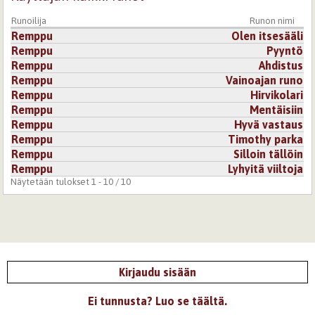
Runoilija
Runon nimi
Remppu
Olen itsesääli
Remppu
Pyyntö
Remppu
Ahdistus
Remppu
Vainoajan runo
Remppu
Hirvikolari
Remppu
Mentäisiin
Remppu
Hyvä vastaus
Remppu
Timothy parka
Remppu
Silloin tällöin
Remppu
Lyhyitä viiltoja
Näytetään tulokset 1 - 10 / 10
Kirjaudu sisään
Ei tunnusta? Luo se täältä.