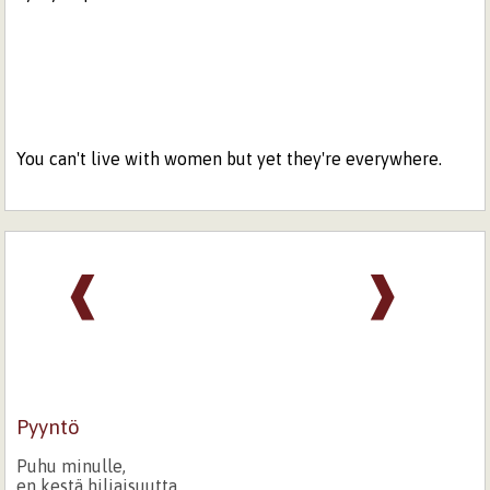
You can't live with women but yet they're everywhere.
❰
❱
Pyyntö
Puhu minulle,
en kestä hiljaisuutta,