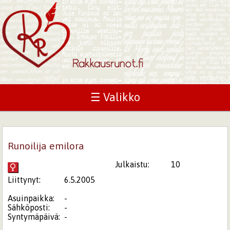
☰ Valikko
Runoilija emilora
Julkaistu:
10
Liittynyt:
6.5.2005
Asuinpaikka:
-
Sähköposti:
-
Syntymäpäivä:
-