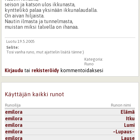
seison ja katson ulos ikkunasta,
kynttelikö palaa yksinään ikkunalaudalla.
On aivan hiljaista.
Nautin ilmasta ja tunnelmasta,
muistan miksi talvella on ihanaa.
Luotu 19.5.2005
Selite:
Tosi vanha runo, mut ajattelin lisätä tänne:)
Kategoria:
Runo
Kirjaudu
tai
rekisteröidy
kommentoidaksesi
Käyttäjän kaikki runot
Runoilija
Runon nimi
emilora
Elämä
emilora
Itku
emilora
Lumi
emilora
~Lupaus~
emilora
Lause