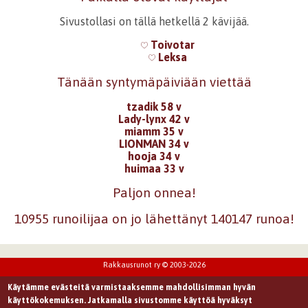
Sivustollasi on tällä hetkellä 2 kävijää.
Toivotar
Leksa
Tänään syntymäpäiviään viettää
tzadik 58 v
Lady-lynx 42 v
miamm 35 v
LIONMAN 34 v
hooja 34 v
huimaa 33 v
Paljon onnea!
10955 runoilijaa on jo lähettänyt 140147 runoa!
Rakkausrunot ry © 2003-2026
Käytämme evästeitä varmistaaksemme mahdollisimman hyvän
käyttökokemuksen. Jatkamalla sivustomme käyttöä hyväksyt