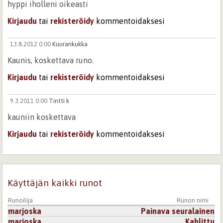
hyppi iholleni oikeasti
Kirjaudu
tai
rekisteröidy
kommentoidaksesi
13.8.2012 0:00
Kuurankukka
Kaunis, koskettava runo.
Kirjaudu
tai
rekisteröidy
kommentoidaksesi
9.3.2011 0:00
Tintti k
kauniin koskettava
Kirjaudu
tai
rekisteröidy
kommentoidaksesi
26.3.2011 0:00
Hil-la
On hyvin tavallista, että parisuhteen vaiheissa, toiselle
Käyttäjän kaikki runot
tulee itsensä etsimisen aika ja usein se on vain yksin
etsittävä itsensä. Joillekin tulee ero, mutta ei kaikille.
Runoilija
Runon nimi
Kirjaudu
tai
rekisteröidy
kommentoidaksesi
marjoska
Painava seuralainen
marjoska
Kahlittu