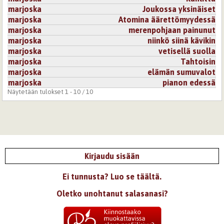
marjoska
Joukossa yksinäiset
marjoska
Atomina äärettömyydessä
marjoska
merenpohjaan painunut
marjoska
niinkö siinä kävikin
marjoska
vetisellä suolla
marjoska
Tahtoisin
marjoska
elämän sumuvalot
marjoska
pianon edessä
Näytetään tulokset 1 - 10 / 10
Kirjaudu sisään
Ei tunnusta? Luo se täältä.
Oletko unohtanut salasanasi?