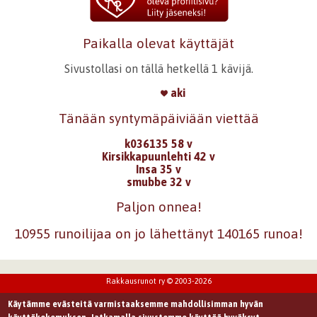
Paikalla olevat käyttäjät
Sivustollasi on tällä hetkellä 1 kävijä.
aki
Tänään syntymäpäiviään viettää
k036135 58 v
Kirsikkapuunlehti 42 v
Insa 35 v
smubbe 32 v
Paljon onnea!
10955 runoilijaa on jo lähettänyt 140165 runoa!
Rakkausrunot ry © 2003-2026
Käytämme evästeitä varmistaaksemme mahdollisimman hyvän