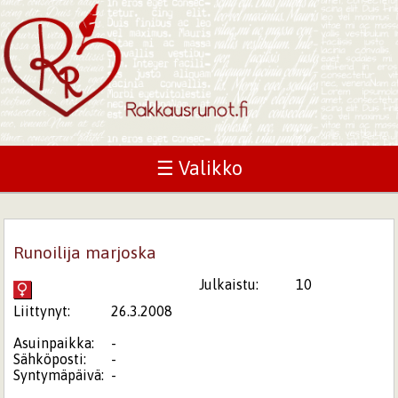
☰ Valikko
Runoilija marjoska
Julkaistu:
10
Liittynyt:
26.3.2008
Asuinpaikka:
-
Sähköposti:
-
Syntymäpäivä:
-