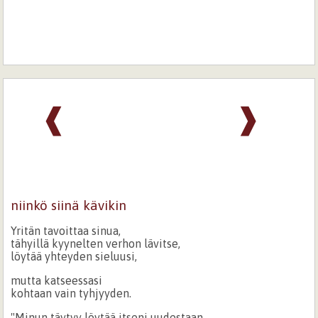
❰
❱
niinkö siinä kävikin
Yritän tavoittaa sinua,
tähyillä kyynelten verhon lävitse,
löytää yhteyden sieluusi,
mutta katseessasi
kohtaan vain tyhjyyden.
"Minun täytyy löytää itseni uudestaan,