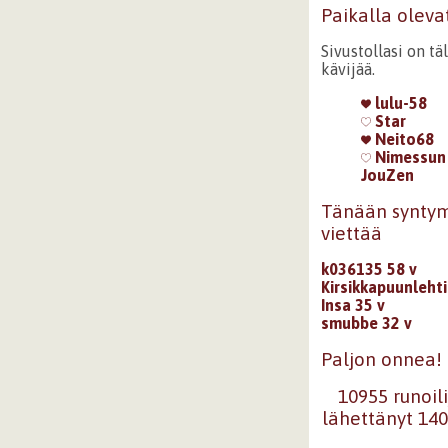
Paikalla oleva
Sivustollasi on tä
kävijää.
lulu-58
Star
Neito68
Nimessun
JouZen
Tänään synty
viettää
k036135 58 v
Kirsikkapuunlehti
Insa 35 v
smubbe 32 v
Paljon onnea!
10955 runoili
lähettänyt 14