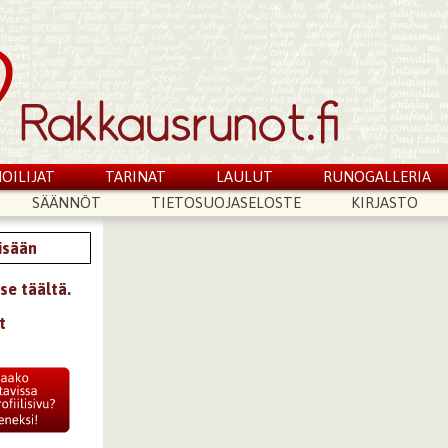
OILIJAT
TARINAT
LAULUT
RUNOGALLERIA
SÄÄNNÖT
TIETOSUOJASELOSTE
KIRJASTO
sisään
se täältä.
t