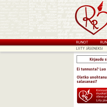
RUNOT
RUN
LIITY JÄSENEKSI
Kirjaudu 
Ei tunnusta? Luo 
Oletko unohtanu
salasanasi?