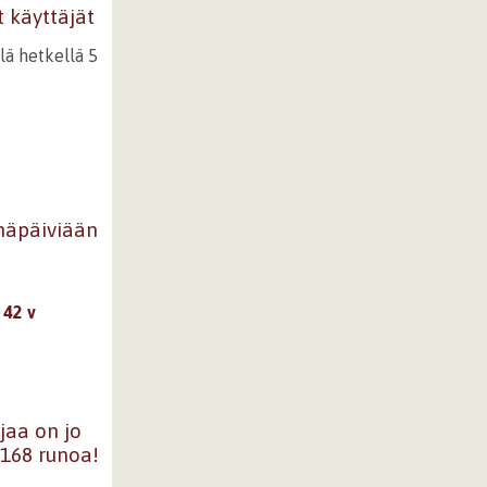
t käyttäjät
llä hetkellä 5
mäpäiviään
 42 v
jaa on jo
0168 runoa!