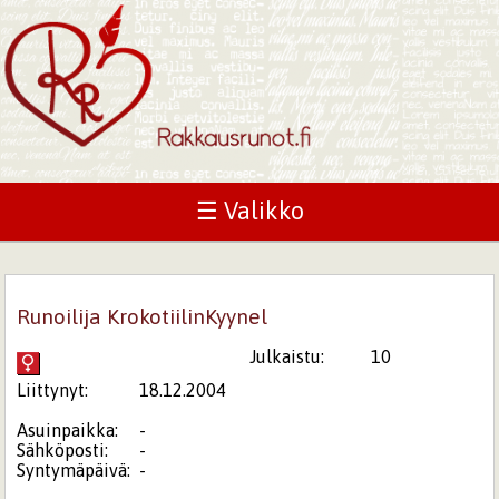
☰ Valikko
Runoilija KrokotiilinKyynel
Julkaistu:
10
Liittynyt:
18.12.2004
Asuinpaikka:
-
Sähköposti:
-
Syntymäpäivä:
-