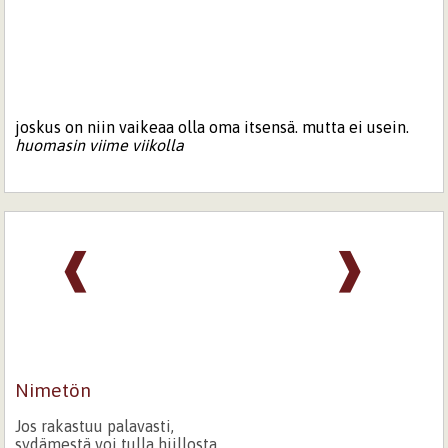
joskus on niin vaikeaa olla oma itsensä. mutta ei usein.
huomasin viime viikolla
❰
❱
Nimetön
Jos rakastuu palavasti,
sydämestä voi tulla hiillosta.