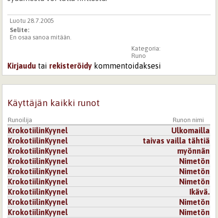
Luotu 28.7.2005
Selite:
En osaa sanoa mitään.
Kategoria:
Runo
Kirjaudu
tai
rekisteröidy
kommentoidaksesi
Käyttäjän kaikki runot
Runoilija
Runon nimi
KrokotiilinKyynel
Ulkomailla
KrokotiilinKyynel
taivas vailla tähtiä
KrokotiilinKyynel
myönnän
KrokotiilinKyynel
Nimetön
KrokotiilinKyynel
Nimetön
KrokotiilinKyynel
Nimetön
KrokotiilinKyynel
Ikävä.
KrokotiilinKyynel
Nimetön
KrokotiilinKyynel
Nimetön