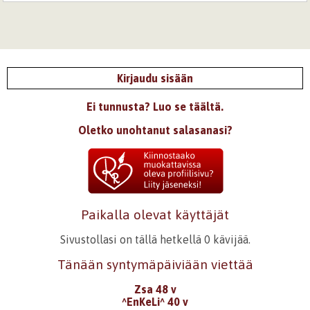
Kirjaudu sisään
Ei tunnusta? Luo se täältä.
Oletko unohtanut salasanasi?
Paikalla olevat käyttäjät
Sivustollasi on tällä hetkellä 0 kävijää.
Tänään syntymäpäiviään viettää
Zsa 48 v
^EnKeLi^ 40 v