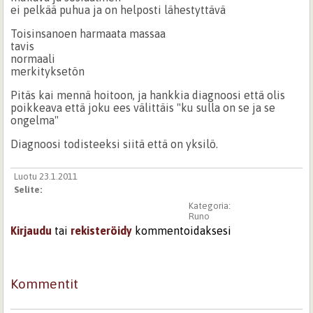
ei pelkää puhua ja on helposti lähestyttävä
Toisinsanoen harmaata massaa
tavis
normaali
merkityksetön
Pitäs kai mennä hoitoon, ja hankkia diagnoosi että olis
poikkeava että joku ees välittäis "ku sulla on se ja se
ongelma"
Diagnoosi todisteeksi siitä että on yksilö.
Luotu 23.1.2011
Selite:
Kategoria:
Runo
Kirjaudu
tai
rekisteröidy
kommentoidaksesi
Kommentit