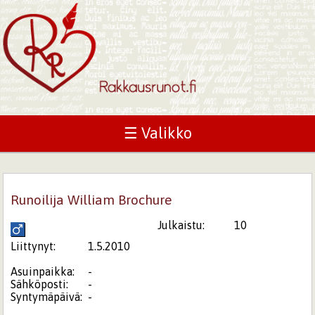
☰ Valikko
Runoilija William Brochure
Julkaistu:
10
Liittynyt:
1.5.2010
Asuinpaikka:
-
Sähköposti:
-
Syntymäpäivä:
-