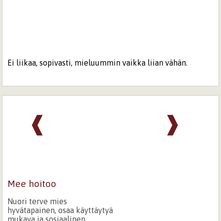
Ei liikaa, sopivasti, mieluummin vaikka liian vähän.
❰
❱
Mee hoitoo
Nuori terve mies
hyvätapainen, osaa käyttäytyä
mukava ja sosiaalinen