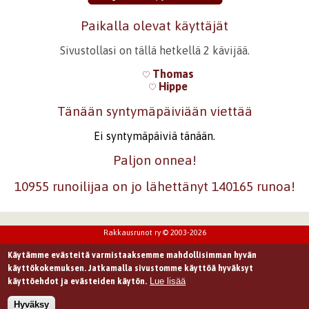
Paikalla olevat käyttäjät
Sivustollasi on tällä hetkellä 2 kävijää.
Thomas
Hippe
Tänään syntymäpäiviään viettää
Ei syntymäpäiviä tänään.
Paljon onnea!
10955 runoilijaa on jo lähettänyt 140165 runoa!
Rakkausrunot ry © 2003-2026
Käytämme evästeitä varmistaaksemme mahdollisimman hyvän
käyttökokemuksen. Jatkamalla sivustomme käyttöä hyväksyt
Lue lisää
käyttöehdot ja evästeiden käytön.
Hyväksy