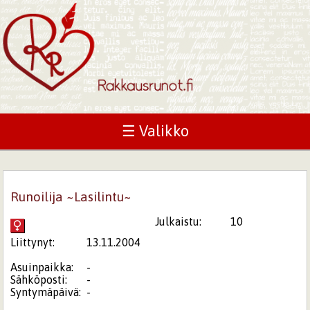
☰ Valikko
Runoilija ~Lasilintu~
Julkaistu:
10
Liittynyt:
13.11.2004
Asuinpaikka:
-
Sähköposti:
-
Syntymäpäivä:
-