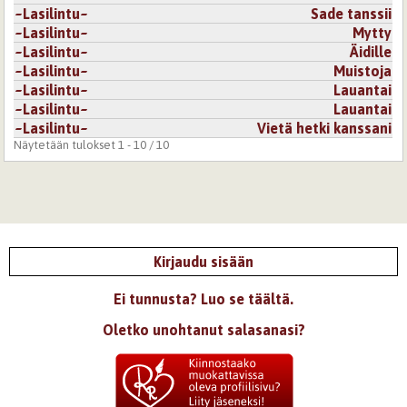
~Lasilintu~
Sade tanssii
~Lasilintu~
Mytty
~Lasilintu~
Äidille
~Lasilintu~
Muistoja
~Lasilintu~
Lauantai
~Lasilintu~
Lauantai
~Lasilintu~
Vietä hetki kanssani
Näytetään tulokset 1 - 10 / 10
Kirjaudu sisään
Ei tunnusta? Luo se täältä.
Oletko unohtanut salasanasi?