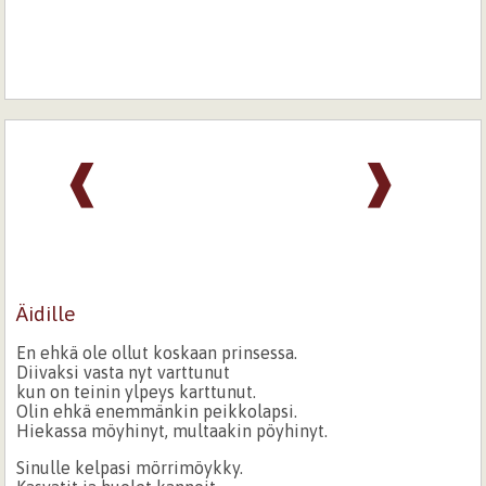
❰
❱
Äidille
En ehkä ole ollut koskaan prinsessa.
Diivaksi vasta nyt varttunut
kun on teinin ylpeys karttunut.
Olin ehkä enemmänkin peikkolapsi.
Hiekassa möyhinyt, multaakin pöyhinyt.
Sinulle kelpasi mörrimöykky.