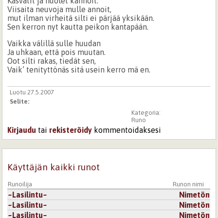
Kasvatit ja huolet kannoit.
Viisaita neuvoja mulle annoit,
mut ilman virheitä silti ei pärjää yksikään.
Sen kerron nyt kautta peikon kantapään.
Vaikka välillä sulle huudan
Ja uhkaan, että pois muutan.
Oot silti rakas, tiedät sen,
Vaik’ tenityttönäs sitä usein kerro mä en.
Luotu 27.5.2007
Selite:
Kategoria:
Runo
Kirjaudu
tai
rekisteröidy
kommentoidaksesi
Käyttäjän kaikki runot
Runoilija
Runon nimi
~Lasilintu~
Nimetön
~Lasilintu~
Nimetön
~Lasilintu~
Nimetön