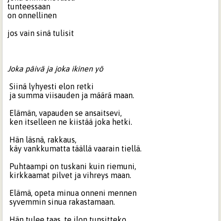
tunteessaan
on onnellinen
jos vain sinä tulisit
Joka päivä ja joka ikinen yö
Siinä lyhyesti elon retki
ja summa viisauden ja määrä maan.
Elämän, vapauden se ansaitsevi,
ken itselleen ne kiistää joka hetki.
Hän läsnä, rakkaus,
käy vankkumatta täällä vaarain tiellä.
Puhtaampi on tuskani kuin riemuni,
kirkkaamat pilvet ja vihreys maan.
Elämä, opeta minua onneni mennen
syvemmin sinua rakastamaan.
Hän tulee taas, te ilon tunsitteko