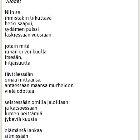
Vuodet
Niin se
ihmistäkin liikuttava
hetki saapui,
sydämen pulssi
laskiessaan vuosiaan
jotain mitä
ilman ei voi kuulla
itseään,
hiljaisuutta
täyttäessään
omaa mittaansa,
antaessaan maansa murheiden
vielä odottaa
seistessään omilla jaloillaan
ja katsoessaan
lumen peittämiä
jykeviä kuusia
elämänsä lankaa
silmissään