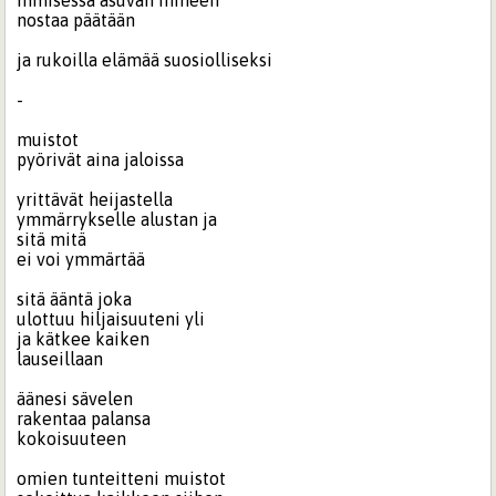
ihmisessä asuvan ihmeen
nostaa päätään
ja rukoilla elämää suosiolliseksi
-
muistot
pyörivät aina jaloissa
yrittävät heijastella
ymmärrykselle alustan ja
sitä mitä
ei voi ymmärtää
sitä ääntä joka
ulottuu hiljaisuuteni yli
ja kätkee kaiken
lauseillaan
äänesi sävelen
rakentaa palansa
kokoisuuteen
omien tunteitteni muistot