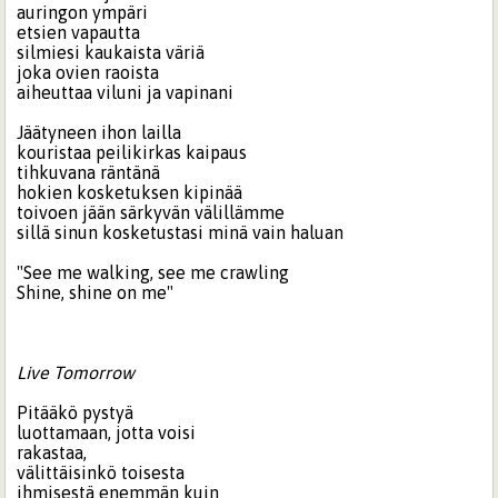
auringon ympäri
etsien vapautta
silmiesi kaukaista väriä
joka ovien raoista
aiheuttaa viluni ja vapinani
Jäätyneen ihon lailla
kouristaa peilikirkas kaipaus
tihkuvana räntänä
hokien kosketuksen kipinää
toivoen jään särkyvän välillämme
sillä sinun kosketustasi minä vain haluan
"See me walking, see me crawling
Shine, shine on me"
Live Tomorrow
Pitääkö pystyä
luottamaan, jotta voisi
rakastaa,
välittäisinkö toisesta
ihmisestä enemmän kuin