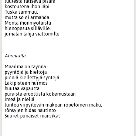
tuulesta ratiseva pisara
kosteutena ihon läpi
Tuska sammuu,
mutta se ei armahda
Monta ihonmyötäistä
hienopesua siliäville,
jumalan lahja viattomille
Ahonlaita
Maailma on täynnä
pyyntöjä ja kieltoja,
pieniä kiellettyjä syntejä
Lakipisteen hurmos
huutaa vapautta
puraista eroottista kokemustaan
Imeä ja niellä
tuntea viipyilevän makean röpelöinen maku,
rönsyjen hidas nautinto
Suuret punaiset mansikat