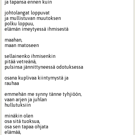
ja tapansa ennen kuin
johtolangat loppuvat
ja mullistuvan muutoksen
polku loppuu,
elämän imeytyessä ihmisestä
maahan,
maan matoseen
sellainenko ihmisenkin
pitää vetreänä,
pulsinsa jännittyneessä odotuksessa
osana kuplivaa kiintymystä ja
rauhaa
emmehän me synny tänne tyhjiöön,
vaan arjen ja juhlan
hullutuksiin
minäkin olen
osa sitä tuoksua,
osa sen tapaa ohjata
elämää,