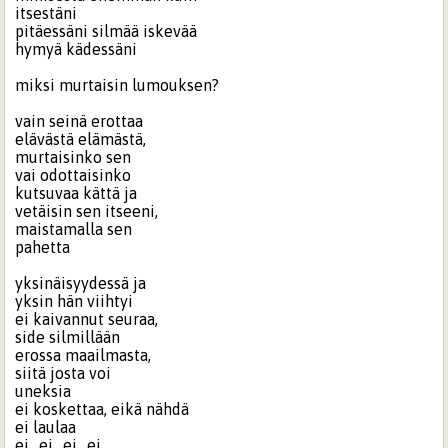
itsestäni
pitäessäni silmää iskevää
hymyä kädessäni
miksi murtaisin lumouksen?
vain seinä erottaa
elävästä elämästä,
murtaisinko sen
vai odottaisinko
kutsuvaa kättä ja
vetäisin sen itseeni,
maistamalla sen
pahetta
yksinäisyydessä ja
yksin hän viihtyi
ei kaivannut seuraa,
side silmillään
erossa maailmasta,
siitä josta voi
uneksia
ei koskettaa, eikä nähdä
ei laulaa
ei.. ei.. ei.. ei…