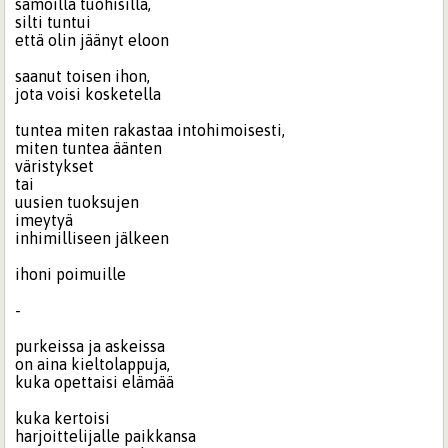
samoilla tuohisilla,
silti tuntui
että olin jäänyt eloon
saanut toisen ihon,
jota voisi kosketella
tuntea miten rakastaa intohimoisesti,
miten tuntea äänten
väristykset
tai
uusien tuoksujen
imeytyä
inhimilliseen jälkeen
ihoni poimuille
-
purkeissa ja askeissa
on aina kieltolappuja,
kuka opettaisi elämää
kuka kertoisi
harjoittelijalle paikkansa