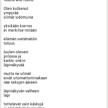
Olen kulkenut
ympyrää
silmät sidottuina
yksikään kierros
ei merkitse mitään
elämän sietämätön
totuus
luulen olevani
piilossa ja
kaikki onkin
läpinäkyvää
mutta ne silmät
eivät sitomattominakaan
näe tekojen ääreen
läpinäkyvän valheen
läpi
tottelevat vain käskyjä