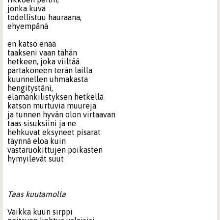
jonka kuva
todellistuu hauraana,
ehyempänä
en katso enää
taakseni vaan tähän
hetkeen, joka viiltää
partakoneen terän lailla
kuunnellen uhmakasta
hengitystäni,
elämänkilistyksen hetkellä
katson murtuvia muureja
ja tunnen hyvän olon virtaavan
taas sisuksiini ja ne
hehkuvat eksyneet pisarat
täynnä eloa kuin
vastaruokittujen poikasten
hymyilevät suut
Taas kuutamolla
Vaikka kuun sirppi