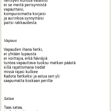
neitsyen kohtua valaisisi
ei se meitä perisynnistä
vapauttaisi,
kompuroimatta korjaisi
ja aurinkoa synnyttäisi
paitsi rakkaudesta
Vapaus
Vapauden ihana hetki,
ei yhtään lupausta
ei voittajia, eikä häviäjiä
tuntea vapauttava tuoksu matkan päästä
sillä rajattomana tiedät
missä rajasi kulkee
Kadota hetkeksi ja astua sen yli
saapumatta koskaan perille
Sataa
Taas sataa,