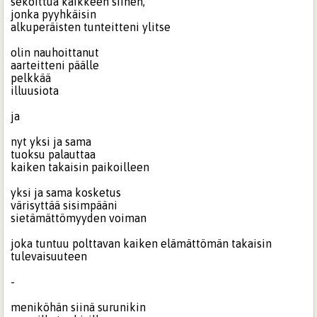
sekoittua kaikkeen siihen,
jonka pyyhkäisin
alkuperäisten tunteitteni ylitse
olin nauhoittanut
aarteitteni päälle
pelkkää
illuusiota
ja
nyt yksi ja sama
tuoksu palauttaa
kaiken takaisin paikoilleen
yksi ja sama kosketus
värisyttää sisimpääni
sietämättömyyden voiman
joka tuntuu polttavan kaiken elämättömän takaisin
tulevaisuuteen
-
meniköhän siinä surunikin