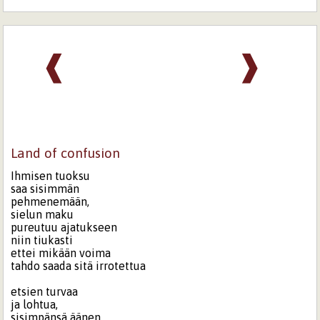
❰
❱
Land of confusion
Ihmisen tuoksu
saa sisimmän
pehmenemään,
sielun maku
pureutuu ajatukseen
niin tiukasti
ettei mikään voima
tahdo saada sitä irrotettua
etsien turvaa
ja lohtua,
sisimpänsä äänen