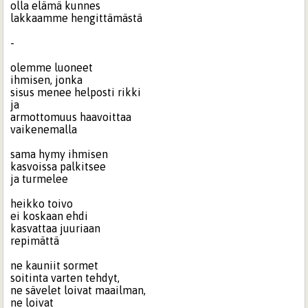
olla elämä kunnes
lakkaamme hengittämästä
-
olemme luoneet
ihmisen, jonka
sisus menee helposti rikki
ja
armottomuus haavoittaa
vaikenemalla
sama hymy ihmisen
kasvoissa palkitsee
ja turmelee
heikko toivo
ei koskaan ehdi
kasvattaa juuriaan
repimättä
ne kauniit sormet
soitinta varten tehdyt,
ne sävelet loivat maailman,
ne loivat