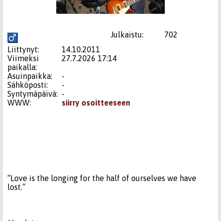
Julkaistu:
702
Liittynyt:
14.10.2011
Viimeksi
27.7.2026 17:14
paikalla:
Asuinpaikka:
-
Sähköposti:
-
Syntymäpäivä:
-
WWW:
siirry osoitteeseen
“Love is the longing for the half of ourselves we have
lost.”