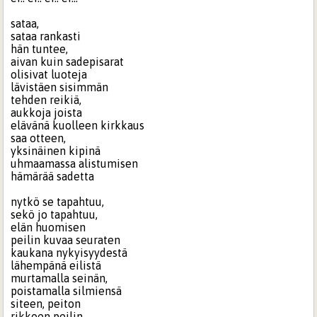
sataa,
sataa rankasti
hän tuntee,
aivan kuin sadepisarat
olisivat luoteja
lävistäen sisimmän
tehden reikiä,
aukkoja joista
elävänä kuolleen kirkkaus
saa otteen,
yksinäinen kipinä
uhmaamassa alistumisen
hämärää sadetta
nytkö se tapahtuu,
sekö jo tapahtuu,
elän huomisen
peilin kuvaa seuraten
kaukana nykyisyydestä
lähempänä eilistä
murtamalla seinän,
poistamalla silmiensä
siteen, peiton
rikkoen peilin,