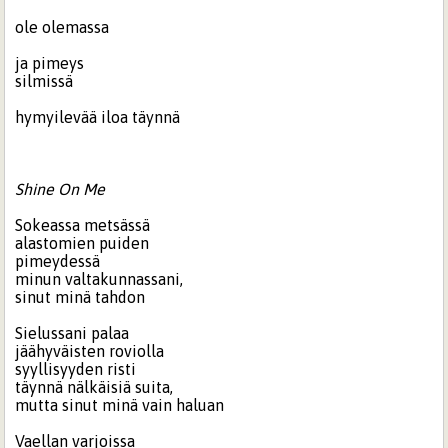
ole olemassa
ja pimeys
silmissä
hymyilevää iloa täynnä
Shine On Me
Sokeassa metsässä
alastomien puiden
pimeydessä
minun valtakunnassani,
sinut minä tahdon
Sielussani palaa
jäähyväisten roviolla
syyllisyyden risti
täynnä nälkäisiä suita,
mutta sinut minä vain haluan
Vaellan varjoissa