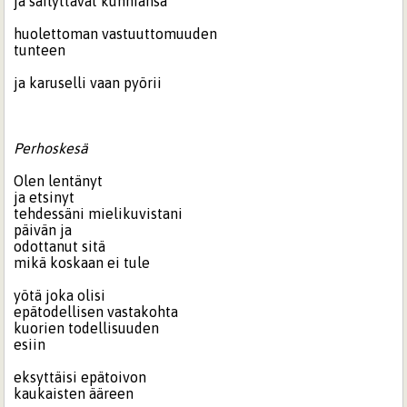
ja säilyttävät kunniansa
huolettoman vastuuttomuuden
tunteen
ja karuselli vaan pyörii
Perhoskesä
Olen lentänyt
ja etsinyt
tehdessäni mielikuvistani
päivän ja
odottanut sitä
mikä koskaan ei tule
yötä joka olisi
epätodellisen vastakohta
kuorien todellisuuden
esiin
eksyttäisi epätoivon
kaukaisten ääreen