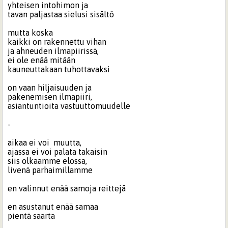
yhteisen intohimon ja
tavan paljastaa sielusi sisältö
mutta koska
kaikki on rakennettu vihan
ja ahneuden ilmapiirissä,
ei ole enää mitään
kauneuttakaan tuhottavaksi
on vaan hiljaisuuden ja
pakenemisen ilmapiiri,
asiantuntioita vastuuttomuudelle
-
aikaa ei voi muutta,
ajassa ei voi palata takaisin
siis olkaamme elossa,
livenä parhaimillamme
en valinnut enää samoja reittejä
en asustanut enää samaa
pientä saarta