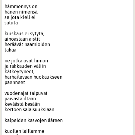
hämmennys on
hänen nimensä,
se jota kieli ei
satuta
kuiskaus ei sytytä,
ainoastaan aistit
heräävät naamioiden
takaa
ne jotka ovat himon
ja rakkauden väliin
kätkeytyneet,
harhailevaan huokaukseen
paenneet
vuodenajat taipuvat
päivästä iltaan
keväästä kesään
kertoen salaisuuksiaan
kalpeiden kasvojen ääreen
kuollen laillamme