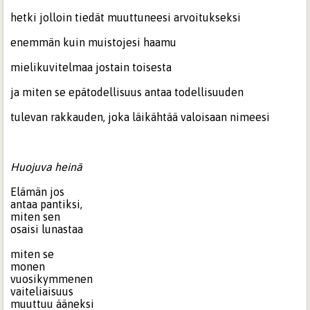
hetki jolloin tiedät muuttuneesi arvoitukseksi
enemmän kuin muistojesi haamu
mielikuvitelmaa jostain toisesta
ja miten se epätodellisuus antaa todellisuuden
tulevan rakkauden, joka läikähtää valoisaan nimeesi
Huojuva heinä
Elämän jos
antaa pantiksi,
miten sen
osaisi lunastaa
miten se
monen
vuosikymmenen
vaiteliaisuus
muuttuu ääneksi