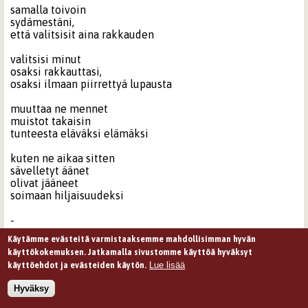
samalla toivoin
sydämestäni,
että valitsisit aina rakkauden
valitsisi minut
osaksi rakkauttasi,
osaksi ilmaan piirrettyä lupausta
muuttaa ne mennet
muistot takaisin
tunteesta eläväksi elämäksi
kuten ne aikaa sitten
sävelletyt äänet
olivat jääneet
soimaan hiljaisuudeksi
-
Käytämme evästeitä varmistaaksemme mahdollisimman hyvän
mitä niissä sanottiinkaan
käyttökokemuksen. Jatkamalla sivustomme käyttöä hyväksyt
Lue lisää
käyttöehdot ja evästeiden käytön.
olkaa rohkeita ja
uskokaa rakkauteenne
Hyväksy
uskokaa ja näyttäkää