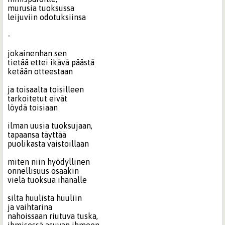
murusia tuoksussa
leijuviin odotuksiinsa
-
jokainenhan sen
tietää ettei ikävä päästä
ketään otteestaan
ja toisaalta toisilleen
tarkoitetut eivät
löydä toisiaan
ilman uusia tuoksujaan,
tapaansa täyttää
puolikasta vaistoillaan
miten niin hyödyllinen
onnellisuus osaakin
vielä tuoksua ihanalle
silta huulista huuliin
ja vaihtarina
nahoissaan riutuva tuska,