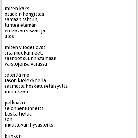
miten kaksi
osaakin hengittää
samaan tahtiin,
tuntea elämän
virtaavan sisään ja
ulos
miten vuodet ovat
sitä muokanneet,
saaneet suunnistamaan
vaistojensa varassa
säteillä me
tason kielekkeellä
saamatta kosketusetäisyyttä
mihinkään
pelkääkö
se onnentunnetta,
koska tietää
sen
muuttuvan hyvästeiksi
kiihkon,