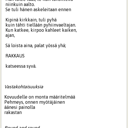
niinkuin aalto.
Se tuli hänen askeleitaan ennen
Kipinä kirkkain, tuli pyhä
kuin tähti tiellään pyhiinvaeltajan.
Kun katkee, kirpoo kahleet kaiken,
ajan,
Sä loista aina, palat yössä yhä;
RAKKAUS
katseessa syvä.
Vastakohtaisuuksia
Kovuudelle on monta määritelmää
Pehmeys, onnen myötäjäinen
äänesi painolla
rakastan
Round and round