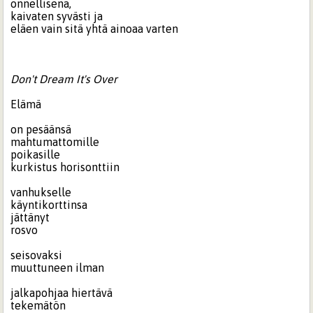
onnellisena,
kaivaten syvästi ja
eläen vain sitä yhtä ainoaa varten
Don't Dream It's Over
Elämä
on pesäänsä
mahtumattomille
poikasille
kurkistus horisonttiin
vanhukselle
käyntikorttinsa
jättänyt
rosvo
seisovaksi
muuttuneen ilman
jalkapohjaa hiertävä
tekemätön