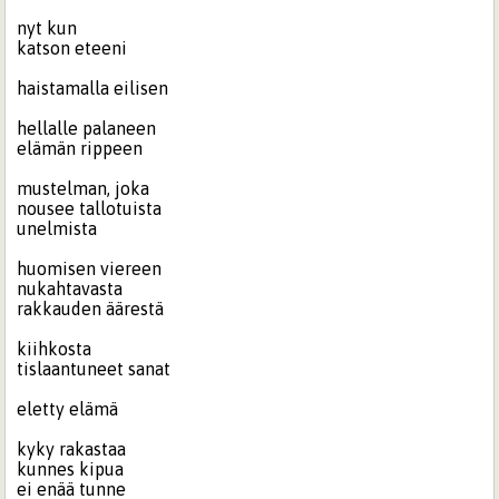
nyt kun
katson eteeni
haistamalla eilisen
hellalle palaneen
elämän rippeen
mustelman, joka
nousee tallotuista
unelmista
huomisen viereen
nukahtavasta
rakkauden äärestä
kiihkosta
tislaantuneet sanat
eletty elämä
kyky rakastaa
kunnes kipua
ei enää tunne