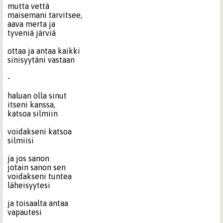
mutta vettä
maisemani tarvitsee,
aava merta ja
tyveniä järviä
ottaa ja antaa kaikki
sinisyytäni vastaan
-
haluan olla sinut
itseni kanssa,
katsoa silmiin
voidakseni katsoa
silmiisi
ja jos sanon
jotain sanon sen
voidakseni tuntea
läheisyytesi
ja toisaalta antaa
vapautesi