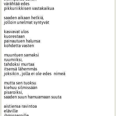
värähtää edes
pikkuriikkisen vastakaikua
saaden aikaan hetkiä,
jolloin unelmat syntyvät
kasvavat ulos
kuorestaan
painautuen halunsa
kohdetta vasten
muuntuen samaksi
ruumiiksi,
tahdoksi murtaa
itsensä lähemmäs
joksikin , jolla ei ole edes nimeä
mutta sen tuoksu
kiehuu silmissään
pisaroiksi,
saaden suun hamuamaan suuta
aistiensa ravintoa
eläville
ihmisparoille,