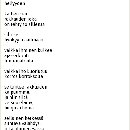
hellyyden
kaiken sen
rakkauden joka
on tehty toisillensa
silti se
hyökyy maailmaan
vaikka ihminen kulkee
ajassa kohti
tuntematonta
vaikka iho kuoriutuu
kerros kerrokselta
se tuntee rakkauden
kaipuumme,
ja niin siitä
versoo elämä,
huojuva heinä
sellainen hetkessä
siintävä välähdys,
joka ohimenevässä