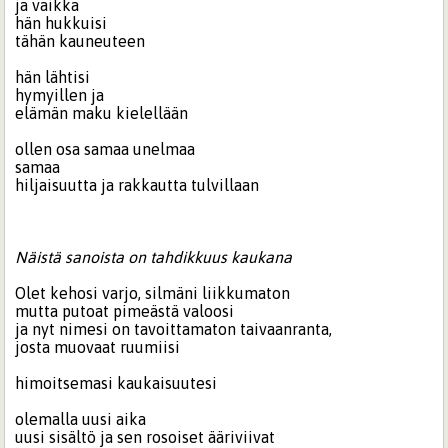
ja vaikka
hän hukkuisi
tähän kauneuteen
hän lähtisi
hymyillen ja
elämän maku kielellään
ollen osa samaa unelmaa
samaa
hiljaisuutta ja rakkautta tulvillaan
Näistä sanoista on tahdikkuus kaukana
Olet kehosi varjo, silmäni liikkumaton
mutta putoat pimeästä valoosi
ja nyt nimesi on tavoittamaton taivaanranta,
josta muovaat ruumiisi
himoitsemasi kaukaisuutesi
olemalla uusi aika
uusi sisältö ja sen rosoiset ääriviivat