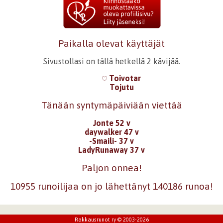
Paikalla olevat käyttäjät
Sivustollasi on tällä hetkellä 2 kävijää.
Toivotar
Tojutu
Tänään syntymäpäiviään viettää
Jonte 52 v
daywalker 47 v
-Smaili- 37 v
LadyRunaway 37 v
Paljon onnea!
10955 runoilijaa on jo lähettänyt 140186 runoa!
Rakkausrunot ry © 2003-2026