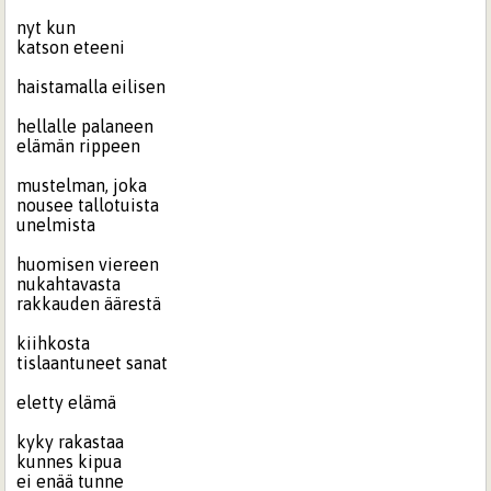
nyt kun
katson eteeni
haistamalla eilisen
hellalle palaneen
elämän rippeen
mustelman, joka
nousee tallotuista
unelmista
huomisen viereen
nukahtavasta
rakkauden äärestä
kiihkosta
tislaantuneet sanat
eletty elämä
kyky rakastaa
kunnes kipua
ei enää tunne