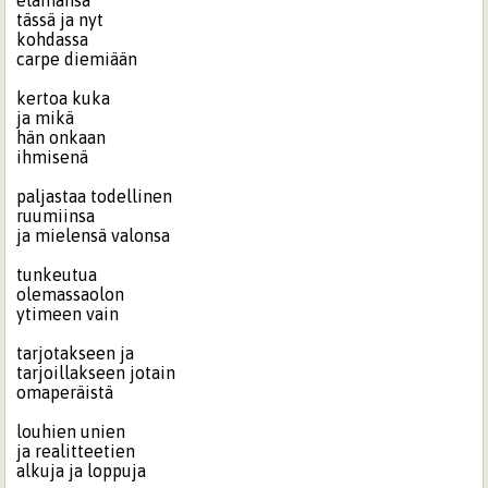
elämänsä
tässä ja nyt
kohdassa
carpe diemiään
kertoa kuka
ja mikä
hän onkaan
ihmisenä
paljastaa todellinen
ruumiinsa
ja mielensä valonsa
tunkeutua
olemassaolon
ytimeen vain
tarjotakseen ja
tarjoillakseen jotain
omaperäistä
louhien unien
ja realitteetien
alkuja ja loppuja