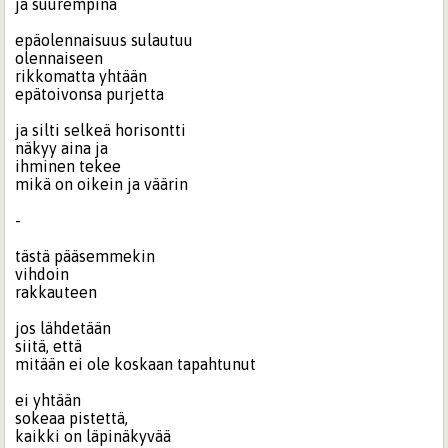
ja suurempina
epäolennaisuus sulautuu
olennaiseen
rikkomatta yhtään
epätoivonsa purjetta
ja silti selkeä horisontti
näkyy aina ja
ihminen tekee
mikä on oikein ja väärin
-
tästä pääsemmekin
vihdoin
rakkauteen
jos lähdetään
siitä, että
mitään ei ole koskaan tapahtunut
ei yhtään
sokeaa pistettä,
kaikki on läpinäkyvää