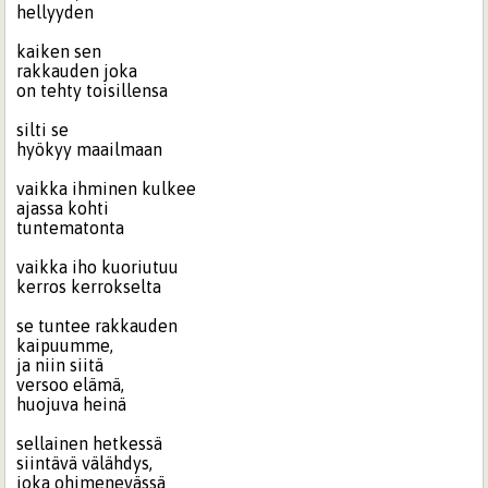
hellyyden
kaiken sen
rakkauden joka
on tehty toisillensa
silti se
hyökyy maailmaan
vaikka ihminen kulkee
ajassa kohti
tuntematonta
vaikka iho kuoriutuu
kerros kerrokselta
se tuntee rakkauden
kaipuumme,
ja niin siitä
versoo elämä,
huojuva heinä
sellainen hetkessä
siintävä välähdys,
joka ohimenevässä