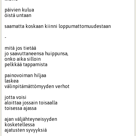
päivien kulua
öistä untaan
saamatta koskaan kiinni loppumattomuudestaan
-
mitä jos tietää
jo saavuttaneensa huippunsa,
onko aika silloin
pelkkää tappamista
painovoiman hiljaa
laskea
välinpitämättömyyden verhot
jotta voisi
aloittaa jossain toisaalla
toisessa ajassa
ajan väljähteyneisyyden
kosketellessa
ajatusten syvyyksiä