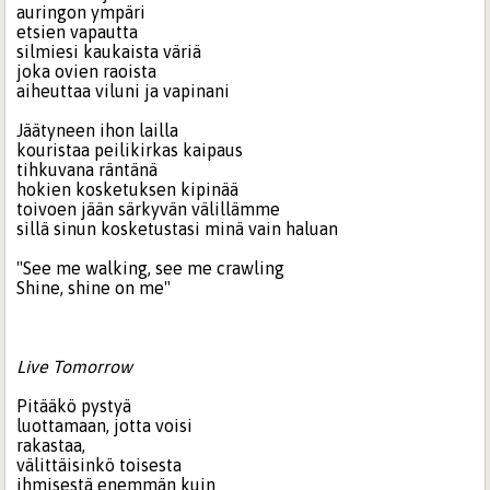
auringon ympäri
etsien vapautta
silmiesi kaukaista väriä
joka ovien raoista
aiheuttaa viluni ja vapinani
Jäätyneen ihon lailla
kouristaa peilikirkas kaipaus
tihkuvana räntänä
hokien kosketuksen kipinää
toivoen jään särkyvän välillämme
sillä sinun kosketustasi minä vain haluan
"See me walking, see me crawling
Shine, shine on me"
Live Tomorrow
Pitääkö pystyä
luottamaan, jotta voisi
rakastaa,
välittäisinkö toisesta
ihmisestä enemmän kuin