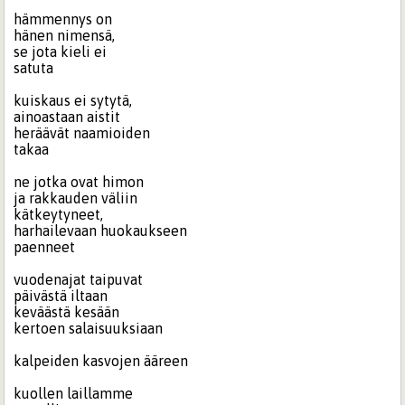
hämmennys on
hänen nimensä,
se jota kieli ei
satuta
kuiskaus ei sytytä,
ainoastaan aistit
heräävät naamioiden
takaa
ne jotka ovat himon
ja rakkauden väliin
kätkeytyneet,
harhailevaan huokaukseen
paenneet
vuodenajat taipuvat
päivästä iltaan
keväästä kesään
kertoen salaisuuksiaan
kalpeiden kasvojen ääreen
kuollen laillamme