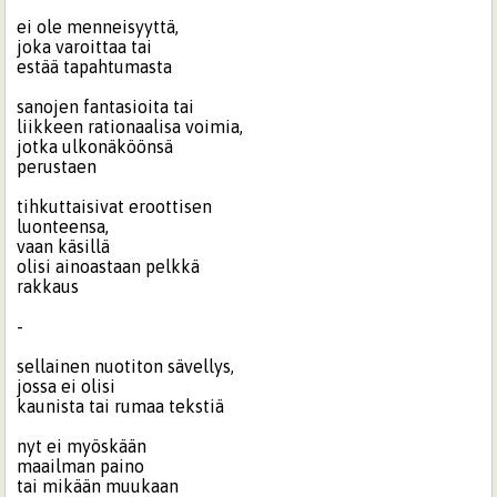
ei ole menneisyyttä,
joka varoittaa tai
estää tapahtumasta
sanojen fantasioita tai
liikkeen rationaalisa voimia,
jotka ulkonäköönsä
perustaen
tihkuttaisivat eroottisen
luonteensa,
vaan käsillä
olisi ainoastaan pelkkä
rakkaus
-
sellainen nuotiton sävellys,
jossa ei olisi
kaunista tai rumaa tekstiä
nyt ei myöskään
maailman paino
tai mikään muukaan