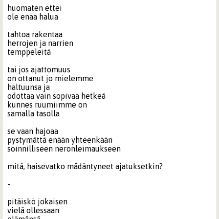
huomaten ettei
ole enää halua
tahtoa rakentaa
herrojen ja narrien
temppeleitä
tai jos ajattomuus
on ottanut jo mielemme
haltuunsa ja
odottaa vain sopivaa hetkeä
kunnes ruumiimme on
samalla tasolla
se vaan hajoaa
pystymättä enään yhteenkään
soinnilliseen neronleimaukseen
mitä, haisevatko mädäntyneet ajatuksetkin?
-
pitäiskö jokaisen
vielä ollessaan