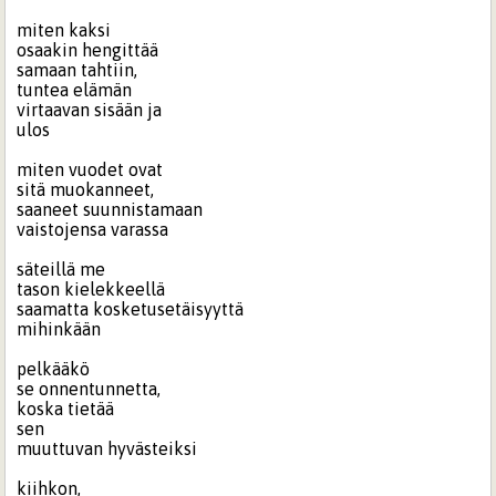
miten kaksi
osaakin hengittää
samaan tahtiin,
tuntea elämän
virtaavan sisään ja
ulos
miten vuodet ovat
sitä muokanneet,
saaneet suunnistamaan
vaistojensa varassa
säteillä me
tason kielekkeellä
saamatta kosketusetäisyyttä
mihinkään
pelkääkö
se onnentunnetta,
koska tietää
sen
muuttuvan hyvästeiksi
kiihkon,