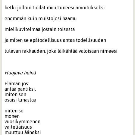
hetki jolloin tiedät muuttuneesi arvoitukseksi
enemmän kuin muistojesi haamu
mielikuvitelmaa jostain toisesta
ja miten se epätodellisuus antaa todellisuuden
tulevan rakkauden, joka läikähtää valoisaan nimeesi
Huojuva heinä
Elämän jos
antaa pantiksi,
miten sen
osaisi lunastaa
miten se
monen
vuosikymmenen
vaiteliaisuus
muuttuu ääneksi