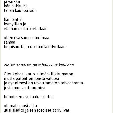
ja vaikka
hän hukkuisi
tähän kauneuteen
hän lähtisi
hymyillen ja
elämän maku kielellään
ollen osa samaa unelmaa
samaa
hiljaisuutta ja rakkautta tulvillaan
Näistä sanoista on tahdikkuus kaukana
Olet kehosi varjo, silmäni liikkumaton
mutta putoat pimeästä valoosi
ja nyt nimesi on tavoittamaton taivaanranta,
josta muovaat ruumiisi
himoitsemasi kaukaisuutesi
olemalla uusi aika
uusi sisältö ja sen rosoiset ääriviivat