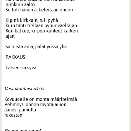
niinkuin aalto.
Se tuli hänen askeleitaan ennen
Kipinä kirkkain, tuli pyhä
kuin tähti tiellään pyhiinvaeltajan.
Kun katkee, kirpoo kahleet kaiken,
ajan,
Sä loista aina, palat yössä yhä;
RAKKAUS
katseessa syvä.
Vastakohtaisuuksia
Kovuudelle on monta määritelmää
Pehmeys, onnen myötäjäinen
äänesi painolla
rakastan
Round and round