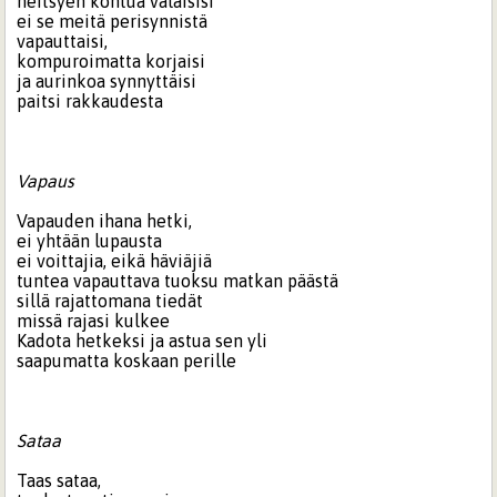
neitsyen kohtua valaisisi
ei se meitä perisynnistä
vapauttaisi,
kompuroimatta korjaisi
ja aurinkoa synnyttäisi
paitsi rakkaudesta
Vapaus
Vapauden ihana hetki,
ei yhtään lupausta
ei voittajia, eikä häviäjiä
tuntea vapauttava tuoksu matkan päästä
sillä rajattomana tiedät
missä rajasi kulkee
Kadota hetkeksi ja astua sen yli
saapumatta koskaan perille
Sataa
Taas sataa,