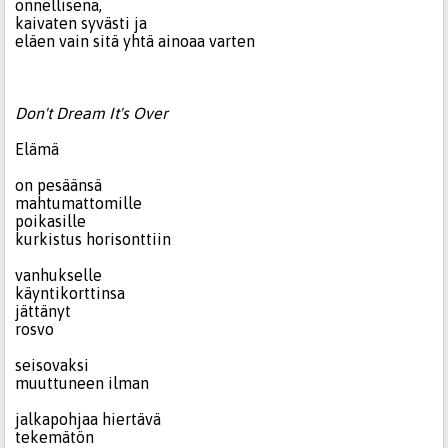
onnellisena,
kaivaten syvästi ja
eläen vain sitä yhtä ainoaa varten
Don't Dream It's Over
Elämä
on pesäänsä
mahtumattomille
poikasille
kurkistus horisonttiin
vanhukselle
käyntikorttinsa
jättänyt
rosvo
seisovaksi
muuttuneen ilman
jalkapohjaa hiertävä
tekemätön