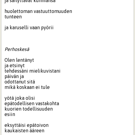
ja säilyttävät kunniansa
huolettoman vastuuttomuuden
tunteen
ja karuselli vaan pyörii
Perhoskesä
Olen lentänyt
ja etsinyt
tehdessäni mielikuvistani
päivän ja
odottanut sitä
mikä koskaan ei tule
yötä joka olisi
epätodellisen vastakohta
kuorien todellisuuden
esiin
eksyttäisi epätoivon
kaukaisten ääreen