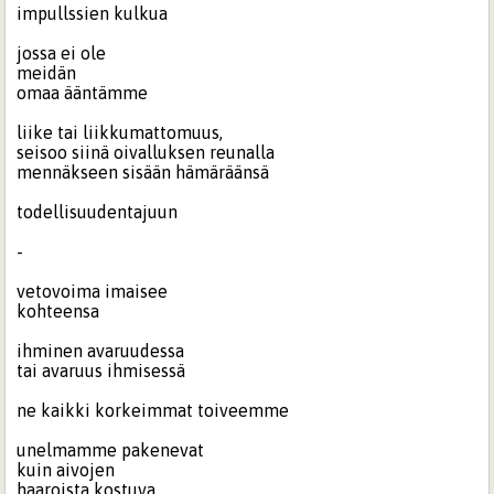
impullssien kulkua
jossa ei ole
meidän
omaa ääntämme
liike tai liikkumattomuus,
seisoo siinä oivalluksen reunalla
mennäkseen sisään hämäräänsä
todellisuudentajuun
-
vetovoima imaisee
kohteensa
ihminen avaruudessa
tai avaruus ihmisessä
ne kaikki korkeimmat toiveemme
unelmamme pakenevat
kuin aivojen
haaroista kostuva