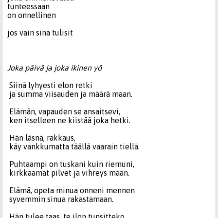
tunteessaan
on onnellinen
jos vain sinä tulisit
Joka päivä ja joka ikinen yö
Siinä lyhyesti elon retki
ja summa viisauden ja määrä maan.
Elämän, vapauden se ansaitsevi,
ken itselleen ne kiistää joka hetki.
Hän läsnä, rakkaus,
käy vankkumatta täällä vaarain tiellä.
Puhtaampi on tuskani kuin riemuni,
kirkkaamat pilvet ja vihreys maan.
Elämä, opeta minua onneni mennen
syvemmin sinua rakastamaan.
Hän tulee taas, te ilon tunsitteko