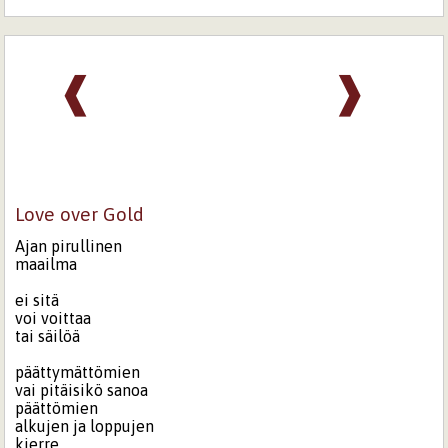
❰
❱
Love over Gold
Ajan pirullinen
maailma
ei sitä
voi voittaa
tai säilöä
päättymättömien
vai pitäisikö sanoa
päättömien
alkujen ja loppujen
kierre