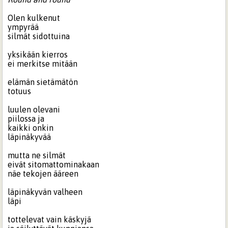
Olen kulkenut
ympyrää
silmät sidottuina
yksikään kierros
ei merkitse mitään
elämän sietämätön
totuus
luulen olevani
piilossa ja
kaikki onkin
läpinäkyvää
mutta ne silmät
eivät sitomattominakaan
näe tekojen ääreen
läpinäkyvän valheen
läpi
tottelevat vain käskyjä