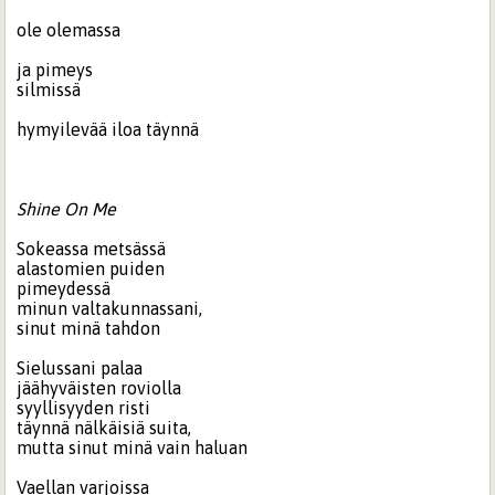
ole olemassa
ja pimeys
silmissä
hymyilevää iloa täynnä
Shine On Me
Sokeassa metsässä
alastomien puiden
pimeydessä
minun valtakunnassani,
sinut minä tahdon
Sielussani palaa
jäähyväisten roviolla
syyllisyyden risti
täynnä nälkäisiä suita,
mutta sinut minä vain haluan
Vaellan varjoissa