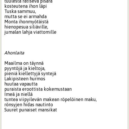
tuulesta ratiseva pisara
kosteutena ihon läpi
Tuska sammuu,
mutta se ei armahda
Monta ihonmyötäistä
hienopesua siliäville,
jumalan lahja viattomille
Ahonlaita
Maailma on täynnä
pyyntöjä ja kieltoja,
pieniä kiellettyjä syntejä
Lakipisteen hurmos
huutaa vapautta
puraista eroottista kokemustaan
Imeä ja niellä
tuntea viipyilevän makean röpelöinen maku,
rönsyjen hidas nautinto
Suuret punaiset mansikat