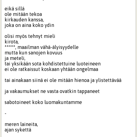
eikä sillä
ole mitään tekoa
kirkauden kanssa,
joka on aina koko ydin
olisi myös tehnyt mieli
kirota,
*****, maailman vähä-älyisyydelle
mutta kun sanojen kovuus
ja meteli,
tai yksikään sota kohdistettuine luoteineen
ei ole ratkaissut koskaan yhtään ongelmaa
tai ainakaan siinä ei ole mitään hienoa ja ylistettävää
ja vakaumukset ne vasta ovatkin tappaneet
sabotoineet koko luomakuntamme
-
meren laineita,
ajan sykettä