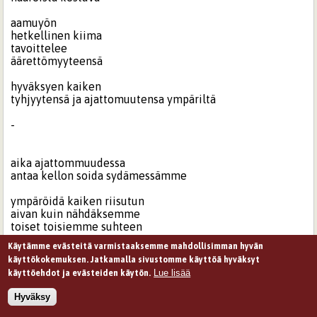
aamuyön
hetkellinen kiima
tavoittelee
äärettömyyteensä
hyväksyen kaiken
tyhjyytensä ja ajattomuutensa ympäriltä
-
aika ajattommuudessa
antaa kellon soida sydämessämme
ympäröidä kaiken riisutun
aivan kuin nähdäksemme
toiset toisiemme suhteen
enemmän
Käytämme evästeitä varmistaaksemme mahdollisimman hyvän
kuin pelkän rakastavan yksilön itsessämme
käyttökokemuksen. Jatkamalla sivustomme käyttöä hyväksyt
Lue lisää
käyttöehdot ja evästeiden käytön.
se sama hämärä
synnyttää äärensä,
Hyväksy
puhetta, melodiaa