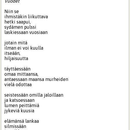
Vuodet
Niin se
ihmistäkin liikuttava
hetki saapui,
sydämen pulssi
laskiessaan vuosiaan
jotain mitä
ilman ei voi kuulla
itseään,
hiljaisuutta
täyttäessään
omaa mittaansa,
antaessaan maansa murheiden
vielä odottaa
seistessään omilla jaloillaan
ja katsoessaan
lumen peittämiä
jykeviä kuusia
elämänsä lankaa
silmissään