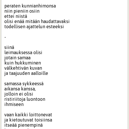
peraten kunnianhimonsa
niin pieniin osiin
ettei niistä
olisi enää mitään haudattavaksi
todellisen ajattelun esteeksi
-
siinä
leimauksessa olisi
jotain samaa
kuin hukkuminen
välkehtivän kuvan
ja taajuuden aalloille
samassa sykkeessä
aikansa kanssa,
jolloin ei olisi
ristiriitoja luontoon
ihmiseen
vaan kaikki loittonevat
ja kietoutuvat toisiinsa
itseää pienempinä