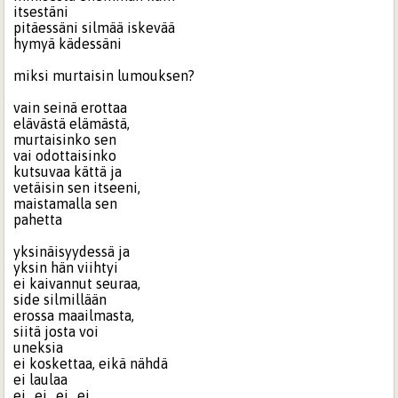
itsestäni
pitäessäni silmää iskevää
hymyä kädessäni
miksi murtaisin lumouksen?
vain seinä erottaa
elävästä elämästä,
murtaisinko sen
vai odottaisinko
kutsuvaa kättä ja
vetäisin sen itseeni,
maistamalla sen
pahetta
yksinäisyydessä ja
yksin hän viihtyi
ei kaivannut seuraa,
side silmillään
erossa maailmasta,
siitä josta voi
uneksia
ei koskettaa, eikä nähdä
ei laulaa
ei.. ei.. ei.. ei…