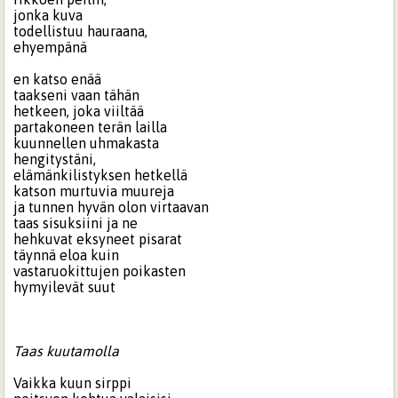
jonka kuva
todellistuu hauraana,
ehyempänä
en katso enää
taakseni vaan tähän
hetkeen, joka viiltää
partakoneen terän lailla
kuunnellen uhmakasta
hengitystäni,
elämänkilistyksen hetkellä
katson murtuvia muureja
ja tunnen hyvän olon virtaavan
taas sisuksiini ja ne
hehkuvat eksyneet pisarat
täynnä eloa kuin
vastaruokittujen poikasten
hymyilevät suut
Taas kuutamolla
Vaikka kuun sirppi