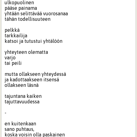
ulkopuolinen
pääse painama
yhtään selittävää vuorosanaa
tähän todellisuuteen
pelkkä
tarkkailija
katsoi ja tutustui yhtälöön
yhteyteen olematta
varjo
tai peili
mutta ollakseen yhteydessä
ja kadottaakseen itsensä
ollakseen läsnä
tajuntana kaiken
tajuttavuudessa
-
en kuitenkaan
sano puhtaus,
koska voisin olla paskainen