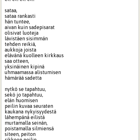
sataa,
sataa rankasti
hän tuntee,
aivan kuin sadepisarat
olisivat luoteja
lävistäen sisimmän
tehden reikiä,
aukkoja joista
elävänä kuolleen kirkkaus
saa otteen,
yksinäinen kipinä
uhmaamassa alistumisen
hämärää sadetta
nytkö se tapahtuu,
sekö jo tapahtuu,
elän huomisen
peilin kuvaa seuraten
kaukana nykyisyydestä
lähempänä eilistä
murtamalla seinän,
poistamalla silmiensä
siteen, peiton
rikkoen peilin,