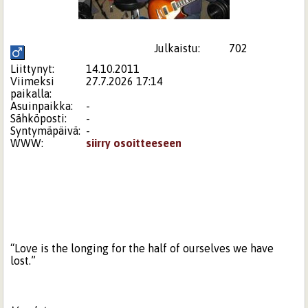
Julkaistu:
702
Liittynyt:
14.10.2011
Viimeksi
27.7.2026 17:14
paikalla:
Asuinpaikka:
-
Sähköposti:
-
Syntymäpäivä:
-
WWW:
siirry osoitteeseen
“Love is the longing for the half of ourselves we have
lost.”