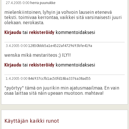
27.4.2005 0:00
herra puunukke
mielenkiintoinen, lyhyin ja vohvoin lausein etenevä
teksti. toimivaa kerrontaa, vaikkei sitä varsinaisesti juuri
olekaan. nerokasta.
Kirjaudu
tai
rekisteröidy
kommentoidaksesi
3.4.2005 0:00
12850bbb5a1e4522af4729693bfe419a
wenska mikä mestariteos ;) ILY!!
Kirjaudu
tai
rekisteröidy
kommentoidaksesi
1.4.2005 0:00
846937ccfb1ac50fd18ba3376a38ad55
*pyörtyy* tämä on juurikin min ajatusmaailmaa. En vain
osaa laittaa sitä näin upeaan muotoon. mahtava!
Kirjaudu
tai
rekisteröidy
kommentoidaksesi
4.4.2005 0:00
rimpsenssa
Käyttäjän kaikki runot
siinä paljon osasia, minunkin elämästäni.. =)