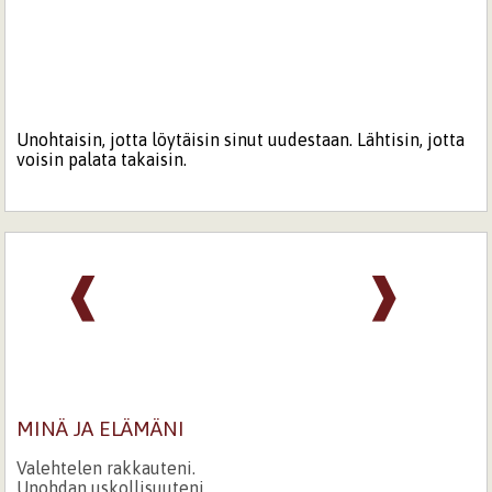
Unohtaisin, jotta löytäisin sinut uudestaan. Lähtisin, jotta
voisin palata takaisin.
❰
❱
MINÄ JA ELÄMÄNI
Valehtelen rakkauteni.
Unohdan uskollisuuteni.