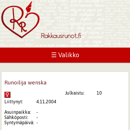
☰ Valikko
Runoilija wenska
Julkaistu:
10
Liittynyt:
4.11.2004
Asuinpaikka:
-
Sähköposti:
-
Syntymäpäivä:
-