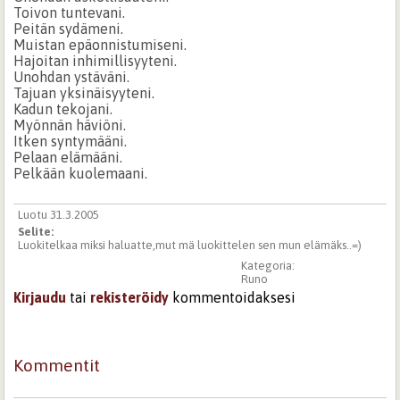
Toivon tuntevani.
Peitän sydämeni.
Muistan epäonnistumiseni.
Hajoitan inhimillisyyteni.
Unohdan ystäväni.
Tajuan yksinäisyyteni.
Kadun tekojani.
Myönnän häviöni.
Itken syntymääni.
Pelaan elämääni.
Pelkään kuolemaani.
Luotu 31.3.2005
Selite:
Luokitelkaa miksi haluatte,mut mä luokittelen sen mun elämäks..=)
Kategoria:
Runo
Kirjaudu
tai
rekisteröidy
kommentoidaksesi
Kommentit