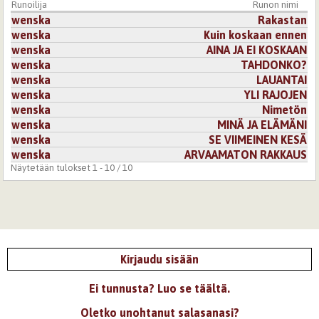
Runoilija
Runon nimi
Kirjaudu
tai
rekisteröidy
kommentoidaksesi
wenska
Rakastan
wenska
Kuin koskaan ennen
wenska
AINA JA EI KOSKAAN
wenska
TAHDONKO?
wenska
LAUANTAI
wenska
YLI RAJOJEN
wenska
Nimetön
wenska
MINÄ JA ELÄMÄNI
wenska
SE VIIMEINEN KESÄ
wenska
ARVAAMATON RAKKAUS
Näytetään tulokset 1 - 10 / 10
Kirjaudu sisään
Ei tunnusta? Luo se täältä.
Oletko unohtanut salasanasi?