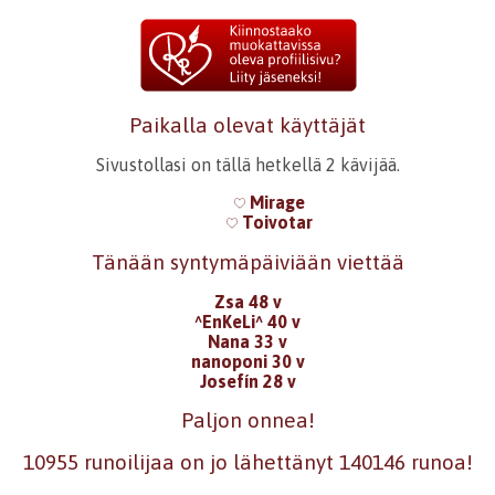
Paikalla olevat käyttäjät
Sivustollasi on tällä hetkellä 2 kävijää.
Mirage
Toivotar
Tänään syntymäpäiviään viettää
Zsa 48 v
^EnKeLi^ 40 v
Nana 33 v
nanoponi 30 v
Josefín 28 v
Paljon onnea!
10955 runoilijaa on jo lähettänyt 140146 runoa!