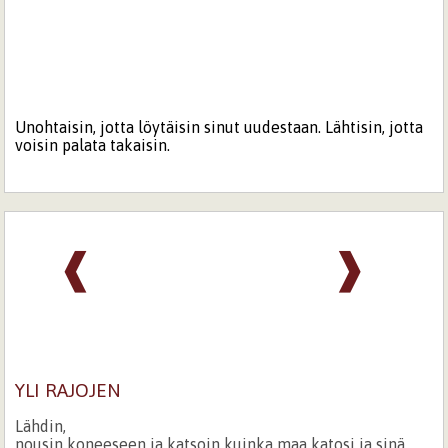
Unohtaisin, jotta löytäisin sinut uudestaan. Lähtisin, jotta
voisin palata takaisin.
❰
❱
YLI RAJOJEN
Lähdin,
nousin koneeseen ja katsoin kuinka maa katosi ja sinä