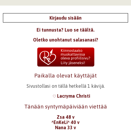
Kirjaudu sisään
Ei tunnusta? Luo se täältä.
Oletko unohtanut salasanasi?
Paikalla olevat käyttäjät
Sivustollasi on tällä hetkellä 1 kävijä.
Lacryma Christi
Tänään syntymäpäiviään viettää
Zsa 48 v
^EnKeLi^ 40 v
Nana 33 v