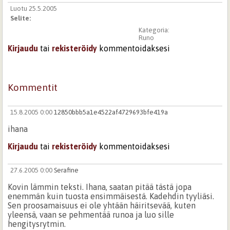
Luotu 25.5.2005
Selite:
Kategoria:
Runo
Kirjaudu
tai
rekisteröidy
kommentoidaksesi
Kommentit
15.8.2005 0:00
12850bbb5a1e4522af4729693bfe419a
ihana
Kirjaudu
tai
rekisteröidy
kommentoidaksesi
27.6.2005 0:00
Serafine
Kovin lämmin teksti. Ihana, saatan pitää tästä jopa
enemmän kuin tuosta ensimmäisestä. Kadehdin tyyliäsi.
Sen proosamaisuus ei ole yhtään häiritsevää, kuten
yleensä, vaan se pehmentää runoa ja luo sille
hengitysrytmin.