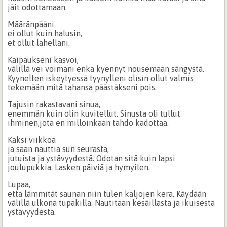
jäit odottamaan.
Määränpääni
ei ollut kuin halusin,
et ollut lähelläni.
Kaipaukseni kasvoi,
välillä vei voimani enkä kyennyt nousemaan sängystä.
Kyynelten iskeytyessä tyynylleni olisin ollut valmis
tekemään mitä tahansa päästäkseni pois.
Tajusin rakastavani sinua,
enemmän kuin olin kuvitellut. Sinusta oli tullut
ihminen,jota en milloinkaan tahdo kadottaa.
Kaksi viikkoa
ja saan nauttia sun seurasta,
jutuista ja ystävyydestä. Odotan sitä kuin lapsi
joulupukkia. Lasken päiviä ja hymyilen.
Lupaa,
että lämmität saunan niin tulen kaljojen kera. Käydään
välillä ulkona tupakilla. Nautitaan kesäillasta ja ikuisesta
ystävyydestä.