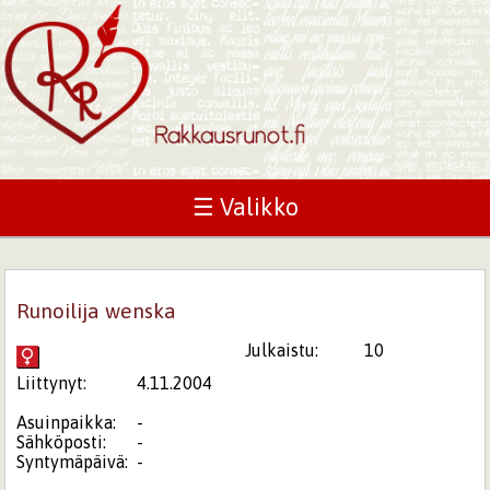
☰ Valikko
Runoilija wenska
Julkaistu:
10
Liittynyt:
4.11.2004
Asuinpaikka:
-
Sähköposti:
-
Syntymäpäivä:
-