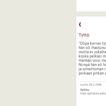
❰
Tyttö.
"Olipa kerran ty
hän oli ihastun
mutta ei uskalta
koska pelkäsi m
Hänhän voisi me
Niinpä hän eli h
ja onnettoman 
poikaan pitkän a
Luotu 28.2.2006
Selite:
lisää ajatuksia pääs