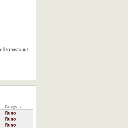
 olla ihastunut
Kategoria
Runo
Runo
Runo