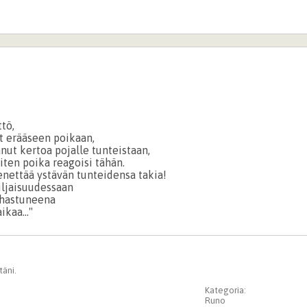
ttö,
ut erääseen poikaan,
nut kertoa pojalle tunteistaan,
iten poika reagoisi tähän.
nettää ystävän tunteidensa takia!
iljaisuudessaan
ihastuneena
ikaa..."
täni.
Kategoria:
Runo