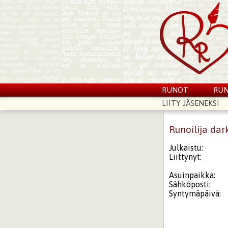
RUNOT
RUN
LIITY JÄSENEKSI
Runoilija dar
Julkaistu:
Liittynyt:
Asuinpaikka:
Sähköposti:
Syntymäpäivä: