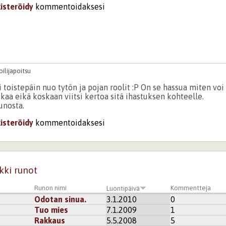
kisteröidy
kommentoidaksesi
ilijapoitsu
si toistepäin nuo tytön ja pojan roolit :P On se hassua miten voi
aa eikä koskaan viitsi kertoa sitä ihastuksen kohteelle.
unosta.
kisteröidy
kommentoidaksesi
kki runot
Runon nimi
Kommentteja
Luontipäivä
Odotan sinua.
3.1.2010
0
Tuo mies
7.1.2009
1
Rakkaus
5.5.2008
5