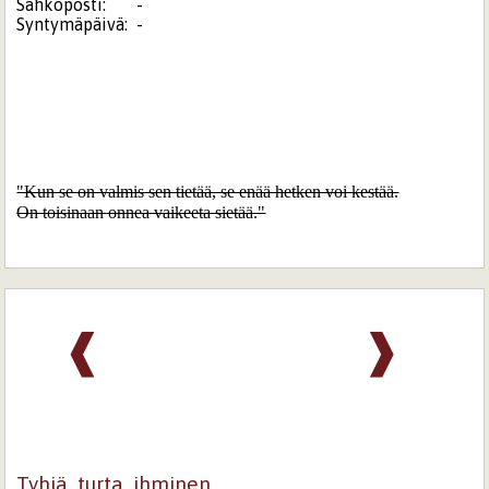
Sähköposti:
-
Syntymäpäivä:
-
"Kun se on valmis sen tietää, se enää hetken voi kestää.

On toisinaan onnea vaikeeta sietää."
❰
❱
Tyhjä, turta, ihminen