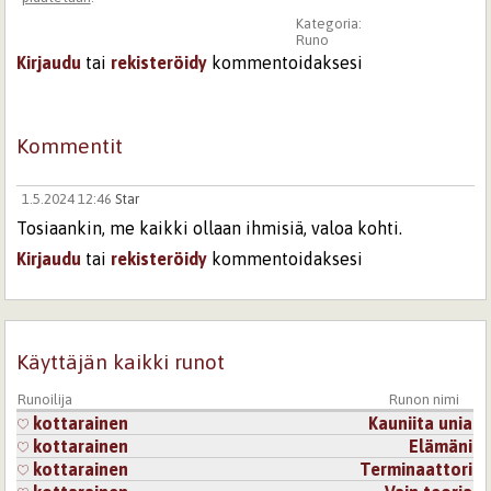
Kategoria:
Runo
Kirjaudu
tai
rekisteröidy
kommentoidaksesi
Kommentit
1.5.2024 12:46
Star
Tosiaankin, me kaikki ollaan ihmisiä, valoa kohti.
Kirjaudu
tai
rekisteröidy
kommentoidaksesi
Käyttäjän kaikki runot
Runoilija
Runon nimi
kottarainen
Kauniita unia
kottarainen
Elämäni
kottarainen
Terminaattori