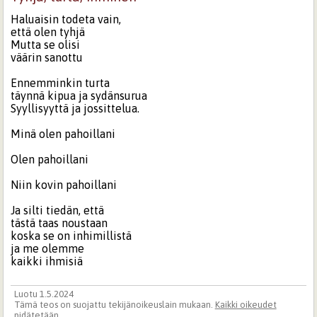
Haluaisin todeta vain,
että olen tyhjä
Mutta se olisi
väärin sanottu
Ennemminkin turta
täynnä kipua ja sydänsurua
Syyllisyyttä ja jossittelua.
Minä olen pahoillani
Olen pahoillani
Niin kovin pahoillani
Ja silti tiedän, että
tästä taas noustaan
koska se on inhimillistä
ja me olemme
kaikki ihmisiä
Luotu 1.5.2024
Tämä teos on suojattu tekijänoikeuslain mukaan.
Kaikki oikeudet
pidätetään
.