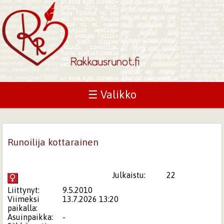
☰ Valikko
Runoilija kottarainen
Julkaistu:
22
Liittynyt:
9.5.2010
Viimeksi
13.7.2026 13:20
paikalla:
Asuinpaikka:
-