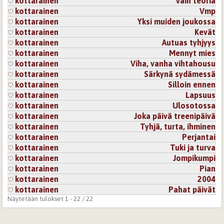
kottarainen
Vain teoria
kottarainen
Vmp
kottarainen
Yksi muiden joukossa
kottarainen
Kevät
kottarainen
Autuas tyhjyys
kottarainen
Mennyt mies
kottarainen
Viha, vanha vihtahousu
kottarainen
Särkynä sydämessä
kottarainen
Silloin ennen
kottarainen
Lapsuus
kottarainen
Ulosotossa
kottarainen
Joka päivä treenipäivä
kottarainen
Tyhjä, turta, ihminen
kottarainen
Perjantai
kottarainen
Tuki ja turva
kottarainen
Jompikumpi
kottarainen
Pian
kottarainen
2004
kottarainen
Pahat päivät
Näytetään tulokset 1 - 22 / 22