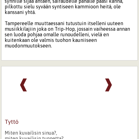
synnille sijaa antaen, sairaudelle pahalle pääsi kanna,
pilkottu sielu syvään syntiseen kammioon heitä, ole
kanssani yhtä.
Tampereelle muuttaessani tutustuin itselleni uuteen
musiikkilajiin joka on Trip-Hop, jossain vaiheessa annan
sen luoda pohjaa omalle runoudelleni, vielä en
kuitenkaan ole valmis tuohon kauniiseen
muodonmuutokseen.
❰
❱
Tyttö
Miten kuvailisin sinua?,
miten kuvailisin tunnetta?,