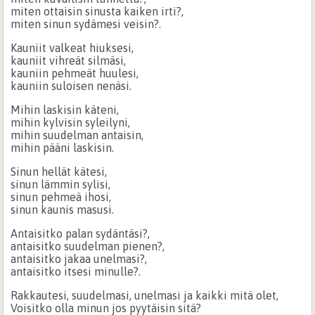
miten ottaisin sinusta kaiken irti?,
miten sinun sydämesi veisin?.
Kauniit valkeat hiuksesi,
kauniit vihreät silmäsi,
kauniin pehmeät huulesi,
kauniin suloisen nenäsi.
Mihin laskisin käteni,
mihin kylvisin syleilyni,
mihin suudelman antaisin,
mihin pääni laskisin.
Sinun hellät kätesi,
sinun lämmin sylisi,
sinun pehmeä ihosi,
sinun kaunis masusi.
Antaisitko palan sydäntäsi?,
antaisitko suudelman pienen?,
antaisitko jakaa unelmasi?,
antaisitko itsesi minulle?.
Rakkautesi, suudelmasi, unelmasi ja kaikki mitä olet,
Voisitko olla minun jos pyytäisin sitä?