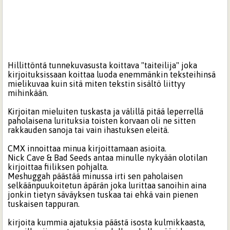
Hillittöntä tunnekuvasusta koittava "taiteilija" joka
kirjoituksissaan koittaa luoda enemmänkin teksteihinsä
mielikuvaa kuin sitä miten tekstin sisältö liittyy
mihinkään.
Kirjoitan mieluiten tuskasta ja välillä pitää leperrellä
paholaisena lurituksia toisten korvaan oli ne sitten
rakkauden sanoja tai vain ihastuksen eleitä.
CMX innoittaa minua kirjoittamaan asioita.
Nick Cave & Bad Seeds antaa minulle nykyään olotilan
kirjoittaa fiiliksen pohjalta.
Meshuggah päästää minussa irti sen paholaisen
selkäänpuukoitetun äpärän joka lurittaa sanoihin aina
jonkin tietyn säväyksen tuskaa tai ehkä vain pienen
tuskaisen tappuran.
kirjoita kummia ajatuksia päästä isosta kulmikkaasta,