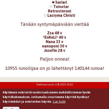
hariari
Toivotar
Retrosteroni
Lacryma Christi
Tänään syntymäpäiviään viettää
Zsa 48 v
^EnKeLi^ 40 v
Nana 33 v
nanoponi 30 v
Josefín 28 v
Paljon onnea!
10955 runoilijaa on jo lähettänyt 140144 runoa!
Rakkausrunot ry © 2003-2026
Käytämme evästeitä varmistaaksemme mahdollisimman hyvän
käyttökokemuksen. Jatkamalla sivustomme käyttöä hyväksyt
Lue lisää
käyttöehdot ja evästeiden käytön.