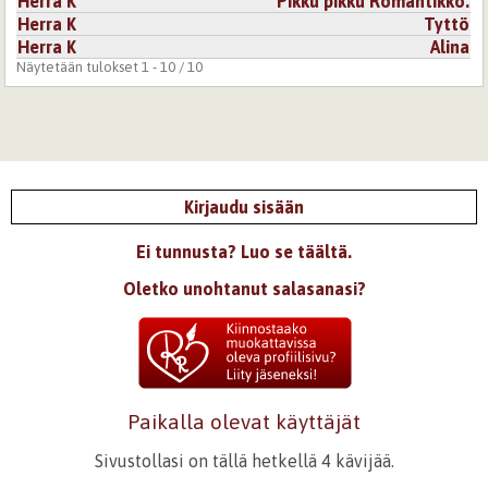
Herra K
Pikku pikku Romantikko.
Kirjaudu
tai
rekisteröidy
kommentoidaksesi
Herra K
Tyttö
Herra K
Alina
14.7.2005 0:00
keijukaisneito
Näytetään tulokset 1 - 10 / 10
*sanaton ihastuksesta* <3
Kirjaudu
tai
rekisteröidy
kommentoidaksesi
Kirjaudu sisään
Ei tunnusta? Luo se täältä.
Oletko unohtanut salasanasi?
Paikalla olevat käyttäjät
Sivustollasi on tällä hetkellä 4 kävijää.