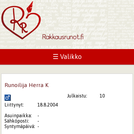
☰ Valikko
Runoilija Herra K
Julkaistu:
10
Liittynyt:
18.8.2004
Asuinpaikka:
-
Sähköposti:
-
Syntymäpäivä:
-