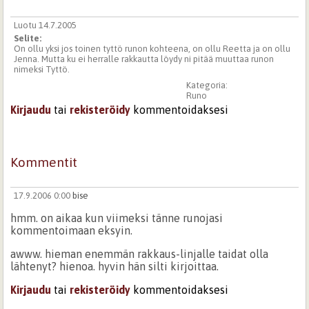
Luotu 14.7.2005
Selite:
On ollu yksi jos toinen tyttö runon kohteena, on ollu Reetta ja on ollu
Jenna. Mutta ku ei herralle rakkautta löydy ni pitää muuttaa runon
nimeksi Tyttö.
Kategoria:
Runo
Kirjaudu
tai
rekisteröidy
kommentoidaksesi
Kommentit
17.9.2006 0:00
bise
hmm. on aikaa kun viimeksi tänne runojasi
kommentoimaan eksyin.
awww. hieman enemmän rakkaus-linjalle taidat olla
lähtenyt? hienoa. hyvin hän silti kirjoittaa.
Kirjaudu
tai
rekisteröidy
kommentoidaksesi