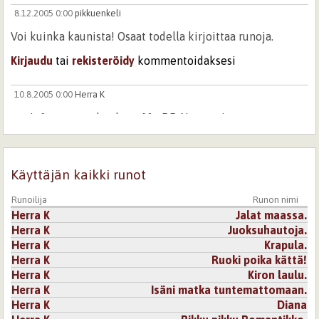
8.12.2005 0:00
pikkuenkeli
Voi kuinka kaunista! Osaat todella kirjoittaa runoja.
Kirjaudu
tai
rekisteröidy
kommentoidaksesi
10.8.2005 0:00
Herra K
^^ eipäs muuten kuulu enää.. :DD Nyt en sitten muuta
tuotakaan enää. PISTE.
Kirjaudu
tai
rekisteröidy
kommentoidaksesi
Käyttäjän kaikki runot
21.1.2008 0:00
Hilu1985
Runoilija
Runon nimi
Ihanan suloinen :)
Herra K
Jalat maassa.
Herra K
Juoksuhautoja.
Kirjaudu
tai
rekisteröidy
kommentoidaksesi
Herra K
Krapula.
Herra K
Ruoki poika kättä!
24.7.2005 0:00
Herra K
Herra K
Kiron laulu.
Herra K
Isäni matka tuntemattomaan.
Pienet korjaukset runoon! Reetta on ystävä, Jennalle
kuuluupi rakkauteni. Kaikessa elovoimaisuudessaan!!!!!
Herra K
Diana