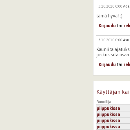
3.10.2010 0:00
Ada
tämä hyvä! :)
Kirjaudu
tai
re
3.10.2010 0:00
Axu
Kauniita ajatuks
joskus sitä osaa 
Kirjaudu
tai
re
Käyttäjän kai
Runoilija
piippukissa
piippukissa
piippukissa
piippukissa