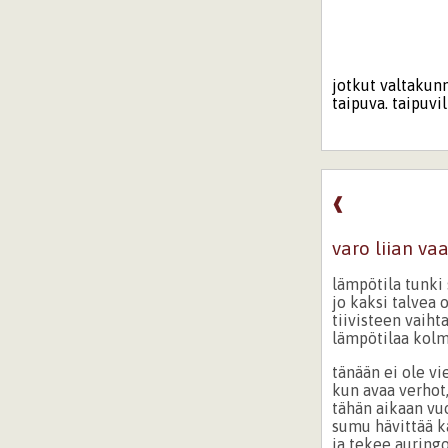
jotkut valtakun
taipuva. taipuvi
❰
varo liian va
lämpötila tunki
jo kaksi talvea 
tiivisteen vaiht
lämpötilaa kolme
tänään ei ole vie
kun avaa verhot,
tähän aikaan vu
sumu hävittää k
ja tekee auring