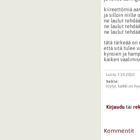
kiireettömiä aa
ja silloin niille
ne laulut tehdä
ne laulut tehdä
ne laulut tehdää
tätä tärkeää on 
että sitä tulee 
kynsien ja hamp
kaiken vaalimis
Luotu 3.10.2010
Selite:
löytyi, kaikki on hyv
Kirjaudu
tai
re
Kommentit