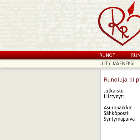
RUNOT
RUN
LIITY JÄSENEKSI
Runoilija pii
Julkaistu:
Liittynyt:
Asuinpaikka:
Sähköposti:
Syntymäpäivä: