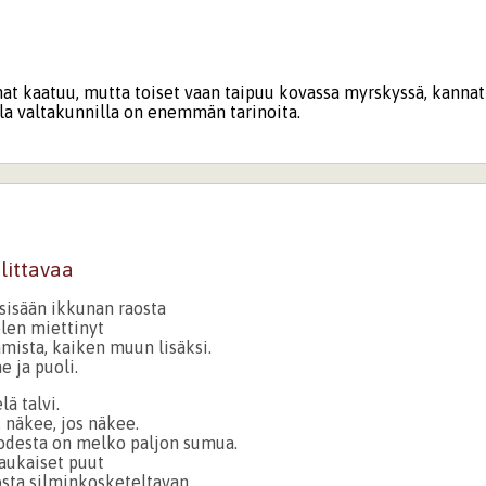
nat kaatuu, mutta toiset vaan taipuu kovassa myrskyssä, kanna
lla valtakunnilla on enemmän tarinoita.
alittavaa
 sisään ikkunan raosta
olen miettinyt
amista, kaiken muun lisäksi.
 ja puoli.
lä talvi.
 näkee, jos näkee.
odesta on melko paljon sumua.
aukaiset puut
osta silminkosketeltavan.