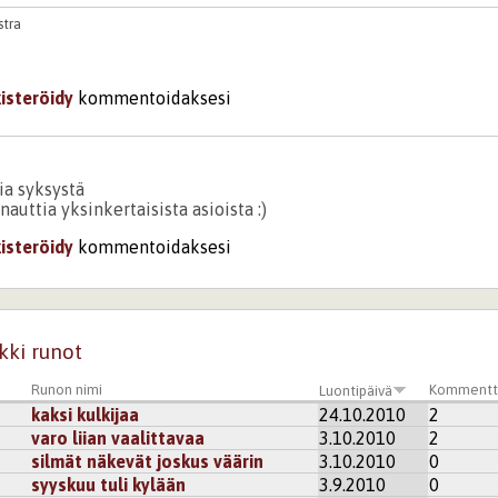
stra
kisteröidy
kommentoidaksesi
ia syksystä
nauttia yksinkertaisista asioista :)
kisteröidy
kommentoidaksesi
kki runot
Runon nimi
Kommentt
Luontipäivä
kaksi kulkijaa
24.10.2010
2
varo liian vaalittavaa
3.10.2010
2
silmät näkevät joskus väärin
3.10.2010
0
syyskuu tuli kylään
3.9.2010
0