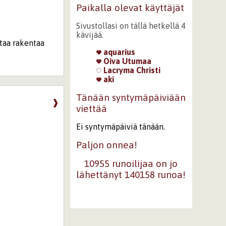
Paikalla olevat käyttäjät
Sivustollasi on tällä hetkellä 4
kävijää.
ttaa rakentaa
aquarius
Oiva Utumaa
Lacryma Christi
aki
Tänään syntymäpäiviään
❱
viettää
Ei syntymäpäiviä tänään.
Paljon onnea!
10955 runoilijaa on jo
lähettänyt 140158 runoa!