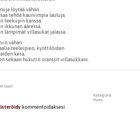
muja löytää vähän
 osaa tehdä kauniimpia lauluja.
än teekupin kanssa.
än ikkunan ääressä.
n lämpimät villasukat jalassa.
niin vähän
vaalia teeleipien, kynttilöiden
aiden kera.
en sekaan hukutin oranssit villasukkani.
in taas!
Kategoria:
Runo
kisteröidy
kommentoidaksesi