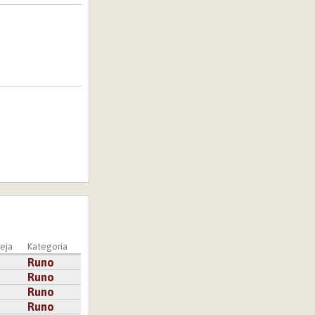
eja
Kategoria
Runo
Runo
Runo
Runo