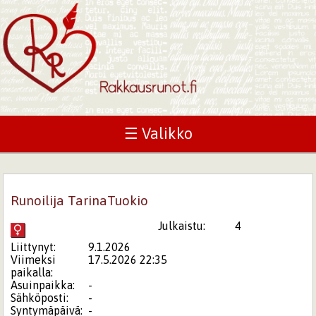
☰ Valikko
Runoilija TarinaTuokio
Julkaistu:
4
Liittynyt:
9.1.2026
Viimeksi
17.5.2026 22:35
paikalla:
Asuinpaikka:
-
Sähköposti:
-
Syntymäpäivä:
-