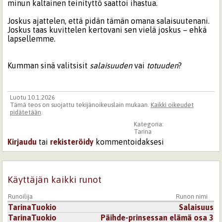
minun kaltainen teinityttö saattoi ihastua.
Joskus ajattelen, että pidän tämän omana salaisuutenani.
Joskus taas kuvittelen kertovani sen vielä joskus – ehkä
lapsellemme.
Kumman sinä valitsisit
salaisuuden
vai
totuuden
?
Luotu 10.1.2026
Tämä teos on suojattu tekijänoikeuslain mukaan.
Kaikki oikeudet
pidätetään
.
Kategoria:
Tarina
Kirjaudu
tai
rekisteröidy
kommentoidaksesi
Käyttäjän kaikki runot
Runoilija
Runon nimi
TarinaTuokio
Salaisuus
TarinaTuokio
Päihde-prinsessan elämä osa 3