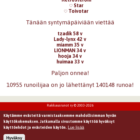
Star
Toivotar
Tänään syntymäpäiviään viettää
tzadik 58 v
Lady-lynx 42 v
miamm 35 v
LIONMAN 34 v
hooja 34 v
huimaa 33 v
Paljon onnea!
10955 runoilijaa on jo lähettänyt 140148 runoa!
Rakkausrunot ry © 2003-2026
Käytämme evästeitä varmistaaksemme mahdollisimman hyvän
käyttökokemuksen. Jatkamalla sivustomme käyttöä hyväksyt
Lue lisää
käyttöehdot ja evästeiden käytön.
Hyväksy