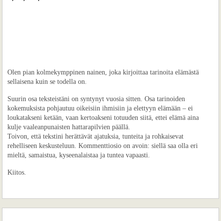
Olen pian kolmekymppinen nainen, joka kirjoittaa tarinoita elämästä
sellaisena kuin se todella on.
Suurin osa teksteistäni on syntynyt vuosia sitten. Osa tarinoiden
kokemuksista pohjautuu oikeisiin ihmisiin ja elettyyn elämään – ei
loukatakseni ketään, vaan kertoakseni totuuden siitä, ettei elämä aina
kulje vaaleanpunaisten hattarapilvien päällä.
Toivon, että tekstini herättävät ajatuksia, tunteita ja rohkaisevat
rehelliseen keskusteluun. Kommenttiosio on avoin: siellä saa olla eri
mieltä, samaistua, kyseenalaistaa ja tuntea vapaasti.
Kiitos.