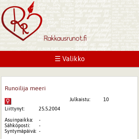
☰ Valikko
Runoilija meeri
Julkaistu:
10
Liittynyt:
25.5.2004
Asuinpaikka:
-
Sähköposti:
-
Syntymäpäivä:
-