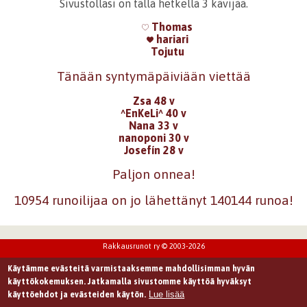
Sivustollasi on tällä hetkellä 3 kävijää.
Thomas
hariari
Tojutu
Tänään syntymäpäiviään viettää
Zsa 48 v
^EnKeLi^ 40 v
Nana 33 v
nanoponi 30 v
Josefín 28 v
Paljon onnea!
10954 runoilijaa on jo lähettänyt 140144 runoa!
Rakkausrunot ry © 2003-2026
Käytämme evästeitä varmistaaksemme mahdollisimman hyvän
käyttökokemuksen. Jatkamalla sivustomme käyttöä hyväksyt
Lue lisää
käyttöehdot ja evästeiden käytön.