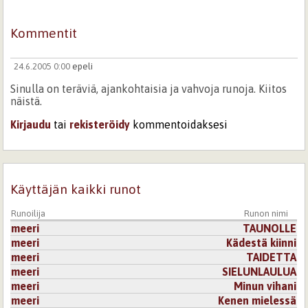
Kommentit
24.6.2005 0:00
epeli
Sinulla on teräviä, ajankohtaisia ja vahvoja runoja. Kiitos
näistä.
Kirjaudu
tai
rekisteröidy
kommentoidaksesi
Käyttäjän kaikki runot
Runoilija
Runon nimi
meeri
TAUNOLLE
meeri
Kädestä kiinni
meeri
TAIDETTA
meeri
SIELUNLAULUA
meeri
Minun vihani
meeri
Kenen mielessä