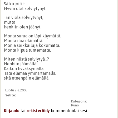
Sä kirjoitit:
Hyvin olet selviytynyt.
-En vielä selviytynyt,
mutta
henkiin olen jäänyt.
Monta surua on läpi käymättä.
Monta iloa elämättä.
Monia seikkailuja kokematta.
Monta kipua tuntematta.
Miten niistä selviytyä...?
Henkiin jäämällä!
Kaiken hyväksymällä.
Tätä elämää ymmärtämällä,
sitä eteenpäin elämällä.
Luotu 2.6.2005
Selite:
Kategoria:
Runo
Kirjaudu
tai
rekisteröidy
kommentoidaksesi