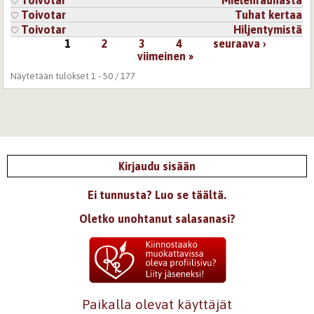
Toivotar
Mielenrauhasta
Toivotar
Tuhat kertaa
Toivotar
Hiljentymistä
1
2
3
4
seuraava ›
Sivut
viimeinen »
Näytetään tulokset 1 - 50 / 177
Kirjaudu sisään
Ei tunnusta? Luo se täältä.
Oletko unohtanut salasanasi?
Paikalla olevat käyttäjät