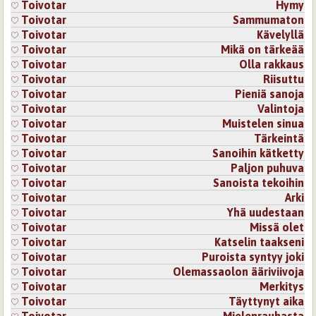
Toivotar
Hymy
Toivotar
Sammumaton
Toivotar
Kävelyllä
Toivotar
Mikä on tärkeää
Toivotar
Olla rakkaus
Toivotar
Riisuttu
Toivotar
Pieniä sanoja
Toivotar
Valintoja
Toivotar
Muistelen sinua
Toivotar
Tärkeintä
Toivotar
Sanoihin kätketty
Toivotar
Paljon puhuva
Toivotar
Sanoista tekoihin
Toivotar
Arki
Toivotar
Yhä uudestaan
Toivotar
Missä olet
Toivotar
Katselin taakseni
Toivotar
Puroista syntyy joki
Toivotar
Olemassaolon ääriviivoja
Toivotar
Merkitys
Toivotar
Täyttynyt aika