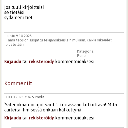
jos tuuli kirjoittaisi
se tietäisi
sydämeni tiet
Luotu 9.10.2025
Tämä teos on suojattu tekijänoikeuslain mukaan.
Kaikki oikeudet
pidätetään
.
Kategoria:
Runo
Kirjaudu
tai
rekisteröidy
kommentoidaksesi
Kommentit
10.10.2025 7:36
Sumela
`Sateenkaareni ujot värit `- kerrassaan kutkuttava! Mitä
aarteita ihmisessä onkaan kätkettynä
Kirjaudu
tai
rekisteröidy
kommentoidaksesi