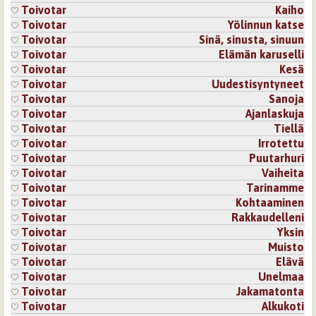
Kiitos ihanasta kommentistasi!
Toivotar
Kaiho
Toivotar
Yölinnun katse
Kirjaudu
tai
rekisteröidy
kommentoidaksesi
Toivotar
Sinä, sinusta, sinuun
Toivotar
Elämän karuselli
18.10.2025 8:32
JustJoe
Toivotar
Kesä
Upea runo! Hienoja kielikuvia.
Toivotar
Uudestisyntyneet
Kirjaudu
tai
rekisteröidy
kommentoidaksesi
Toivotar
Sanoja
Toivotar
Ajanlaskuja
Toivotar
Tiellä
18.10.2025 9:45
Toivotar
Toivotar
Irrotettu
Kiitos paljon!
Toivotar
Puutarhuri
Kirjaudu
tai
rekisteröidy
kommentoidaksesi
Toivotar
Vaiheita
Toivotar
Tarinamme
Sivut
Toivotar
Kohtaaminen
Toivotar
Rakkaudelleni
Toivotar
Yksin
Toivotar
Muisto
Toivotar
Elävä
Toivotar
Unelmaa
Toivotar
Jakamatonta
Toivotar
Alkukoti