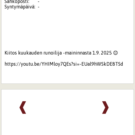
Sähköposti:
-
Syntymäpäivä:
-
Kiitos kuukauden runoilija -maininnasta 1.9. 2025 😊
https://youtu.be/YHIMloy7QEs?si=-EUal9hWSkDE8TSd
❰
❱