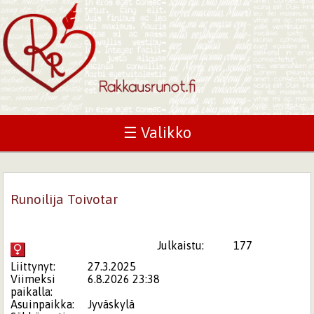
☰ Valikko
Runoilija Toivotar
Julkaistu:
177
Liittynyt:
27.3.2025
Viimeksi
6.8.2026 23:38
paikalla:
Asuinpaikka:
Jyväskylä