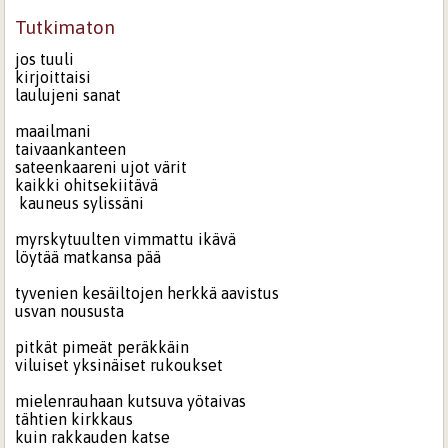
Tutkimaton
jos tuuli
kirjoittaisi
laulujeni sanat
maailmani
taivaankanteen
sateenkaareni ujot värit
kaikki ohitsekiitävä
kauneus sylissäni
myrskytuulten vimmattu ikävä
löytää matkansa pää
tyvenien kesäiltojen herkkä aavistus
usvan noususta
pitkät pimeät peräkkäin
viluiset yksinäiset rukoukset
mielenrauhaan kutsuva yötaivas
tähtien kirkkaus
kuin rakkauden katse