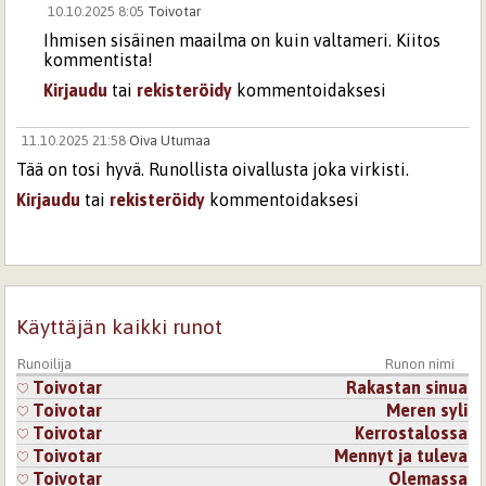
10.10.2025 8:05
Toivotar
Ihmisen sisäinen maailma on kuin valtameri. Kiitos
kommentista!
Kirjaudu
tai
rekisteröidy
kommentoidaksesi
11.10.2025 21:58
Oiva Utumaa
Tää on tosi hyvä. Runollista oivallusta joka virkisti.
Kirjaudu
tai
rekisteröidy
kommentoidaksesi
11.10.2025 22:25
Toivotar
Kiitos paljon!
Kirjaudu
tai
rekisteröidy
kommentoidaksesi
Käyttäjän kaikki runot
12.10.2025 15:35
Laura
Runoilija
Runon nimi
Toivotar
Rakastan sinua
Kaunista, rikasta tekstiä
Toivotar
Meren syli
Kirjaudu
tai
rekisteröidy
kommentoidaksesi
Toivotar
Kerrostalossa
Toivotar
Mennyt ja tuleva
12.10.2025 16:11
Toivotar
Toivotar
Olemassa