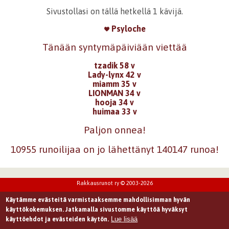
Sivustollasi on tällä hetkellä 1 kävijä.
Psyloche
Tänään syntymäpäiviään viettää
tzadik 58 v
Lady-lynx 42 v
miamm 35 v
LIONMAN 34 v
hooja 34 v
huimaa 33 v
Paljon onnea!
10955 runoilijaa on jo lähettänyt 140147 runoa!
Rakkausrunot ry © 2003-2026
Käytämme evästeitä varmistaaksemme mahdollisimman hyvän
käyttökokemuksen. Jatkamalla sivustomme käyttöä hyväksyt
Lue lisää
käyttöehdot ja evästeiden käytön.