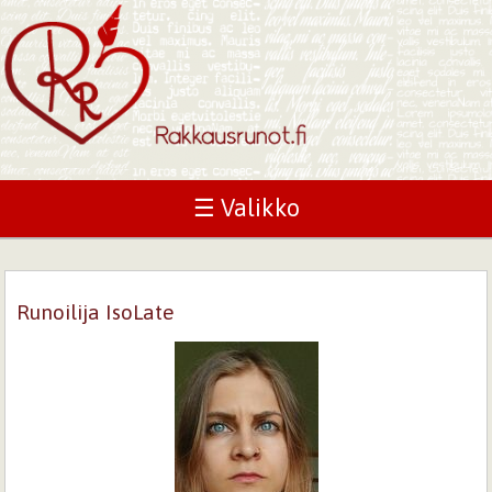
☰ Valikko
Runoilija IsoLate