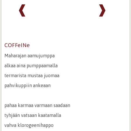
❰
❱
COFFeINe
Maharajan aamujumppa
alkaa aina pumppaamalla
termarista mustaa juomaa
pahvikuppiin ankeaan
pahaa karmaa varmaan saadaan
tyhjään vatsaan kaatamalla
vahva klorogeenihappo