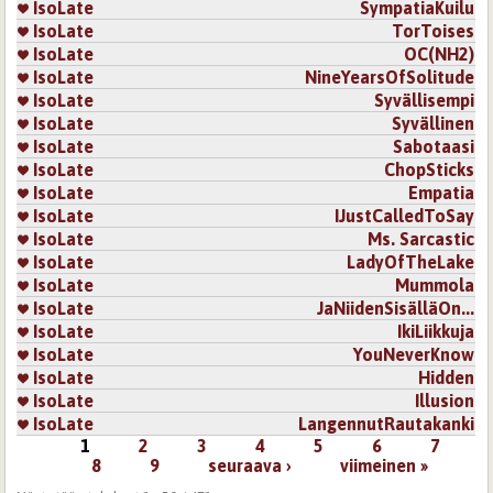
IsoLate
SympatiaKuilu
IsoLate
TorToises
IsoLate
OC(NH2)
IsoLate
NineYearsOfSolitude
IsoLate
Syvällisempi
IsoLate
Syvällinen
IsoLate
Sabotaasi
IsoLate
ChopSticks
IsoLate
Empatia
IsoLate
IJustCalledToSay
IsoLate
Ms. Sarcastic
IsoLate
LadyOfTheLake
IsoLate
Mummola
IsoLate
JaNiidenSisälläOn...
IsoLate
IkiLiikkuja
IsoLate
YouNeverKnow
IsoLate
Hidden
IsoLate
Illusion
IsoLate
LangennutRautakanki
1
2
3
4
5
6
7
Sivut
8
9
seuraava ›
viimeinen »