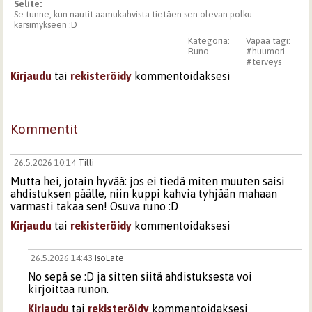
Selite:
Se tunne, kun nautit aamukahvista tietäen sen olevan polku
kärsimykseen :D
Kategoria:
Vapaa tägi:
Runo
#huumori
#terveys
Kirjaudu
tai
rekisteröidy
kommentoidaksesi
Kommentit
26.5.2026 10:14
Tilli
Mutta hei, jotain hyvää: jos ei tiedä miten muuten saisi
ahdistuksen päälle, niin kuppi kahvia tyhjään mahaan
varmasti takaa sen! Osuva runo :D
Kirjaudu
tai
rekisteröidy
kommentoidaksesi
26.5.2026 14:43
IsoLate
No sepä se :D ja sitten siitä ahdistuksesta voi
kirjoittaa runon.
Kirjaudu
tai
rekisteröidy
kommentoidaksesi