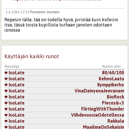
1.6.2026 13:53
Punainen Joutsen
Repesin tälle, tää on todella hyvä, piristää kuin kofeiini
itse, tässä toista kupillista turhaan janoten odottaen
jonossa
Kirjaudu
tai
rekisteröidy
kommentoidaksesi
Sivut
Käyttäjän kaikki runot
Runoilija
Runon nimi
IsoLate
80/60/100
IsoLate
KehnoLaatu
IsoLate
Kymppikerho
IsoLate
VinaDainyenaJeevanam
IsoLate
BioRock
IsoLate
Pieces&<3
IsoLate
FlirtingWithThunder
IsoLate
ViihdevuosiaOdotellessa
IsoLate
Rakkula
IsoLate
MaailmaOnSekaisin