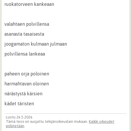
ruokatorveen kankeaan
valahtaen polvillensa
asanasta tasaisesta
joogamaton kulmaan julmaan
polvillensa lankeaa
paheen orja poloinen
harmahtavan oloinen
närästystä kärsien
kädet täristen
Luotu 26.5.2026
Tämä teos on suojattu tekijänoikeuslain mukaan.
Kaikki oikeudet
pidätetään
.