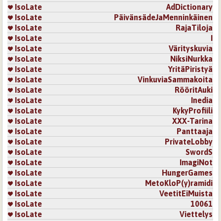
IsoLate
AdDictionary
IsoLate
PäivänsädeJaMenninkäinen
IsoLate
RajaTiloja
IsoLate
I
IsoLate
Värityskuvia
IsoLate
NiksiNurkka
IsoLate
YritäPiristyä
IsoLate
VinkuviaSammakoita
IsoLate
RööritAuki
IsoLate
Inedia
IsoLate
KykyProfiili
IsoLate
XXX-Tarina
IsoLate
Panttaaja
IsoLate
PrivateLobby
IsoLate
SwordS
IsoLate
ImagiNot
IsoLate
HungerGames
IsoLate
MetoKloP(y)ramidi
IsoLate
VeetitEiMuista
IsoLate
10061
IsoLate
Viettelys