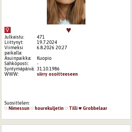
♥
Julkaistu:
471
Liittynyt:
19.7.2024
Viimeksi
6.8.2026 20:27
paikalla:
Asuinpaikka:
Kuopio
Sähköposti:
-
Syntymäpäivä:
31.10.1986
WWW:
siirry osoitteeseen
Suosittelen:
Nimessun
hourekuljetin
Tilli
Grobbelaar