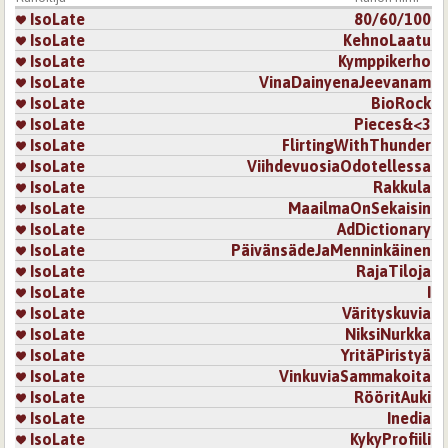
IsoLate
80/60/100
IsoLate
KehnoLaatu
IsoLate
Kymppikerho
IsoLate
VinaDainyenaJeevanam
IsoLate
BioRock
IsoLate
Pieces&<3
IsoLate
FlirtingWithThunder
IsoLate
ViihdevuosiaOdotellessa
IsoLate
Rakkula
IsoLate
MaailmaOnSekaisin
IsoLate
AdDictionary
IsoLate
PäivänsädeJaMenninkäinen
IsoLate
RajaTiloja
IsoLate
I
IsoLate
Värityskuvia
IsoLate
NiksiNurkka
IsoLate
YritäPiristyä
IsoLate
VinkuviaSammakoita
IsoLate
RööritAuki
IsoLate
Inedia
IsoLate
KykyProfiili