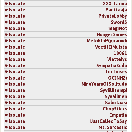
IsoLate
XXX-Tarina
IsoLate
Panttaaja
IsoLate
PrivateLobby
IsoLate
SwordS
IsoLate
ImagiNot
IsoLate
HungerGames
IsoLate
MetoKloP(y)ramidi
IsoLate
VeetitEiMuista
IsoLate
10061
IsoLate
Viettelys
IsoLate
SympatiaKuilu
IsoLate
TorToises
IsoLate
OC(NH2)
IsoLate
NineYearsOfSolitude
IsoLate
Syvällisempi
IsoLate
Syvällinen
IsoLate
Sabotaasi
IsoLate
ChopSticks
IsoLate
Empatia
IsoLate
IJustCalledToSay
IsoLate
Ms. Sarcastic