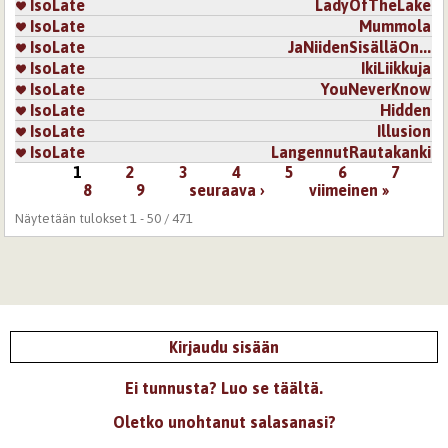
IsoLate
LadyOfTheLake
IsoLate
Mummola
IsoLate
JaNiidenSisälläOn...
IsoLate
IkiLiikkuja
IsoLate
YouNeverKnow
IsoLate
Hidden
IsoLate
Illusion
IsoLate
LangennutRautakanki
1
2
3
4
5
6
7
Sivut
8
9
seuraava ›
viimeinen »
Näytetään tulokset 1 - 50 / 471
Kirjaudu sisään
Ei tunnusta? Luo se täältä.
Oletko unohtanut salasanasi?