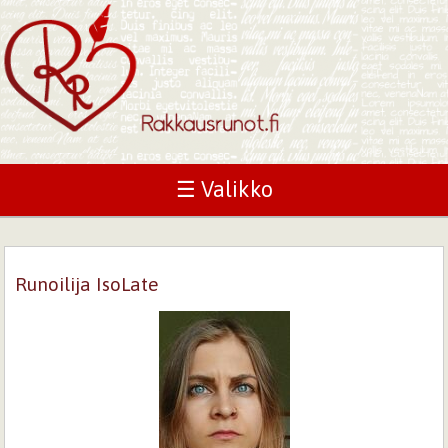
☰ Valikko
Runoilija IsoLate