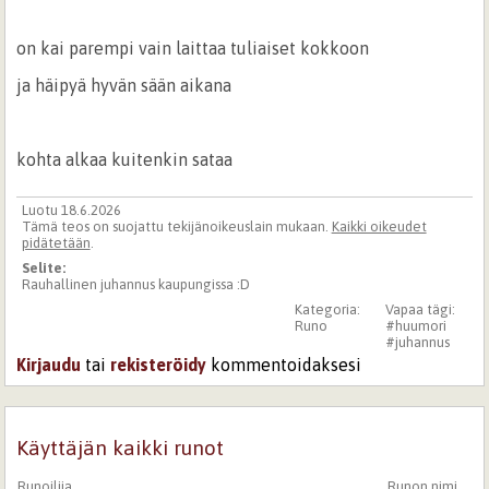
on kai parempi vain laittaa tuliaiset kokkoon
ja häipyä hyvän sään aikana
kohta alkaa kuitenkin sataa
Luotu 18.6.2026
Tämä teos on suojattu tekijänoikeuslain mukaan.
Kaikki oikeudet
pidätetään
.
Selite:
Rauhallinen juhannus kaupungissa :D
Kategoria:
Vapaa tägi:
Runo
#huumori
#juhannus
Kirjaudu
tai
rekisteröidy
kommentoidaksesi
Käyttäjän kaikki runot
Runoilija
Runon nimi