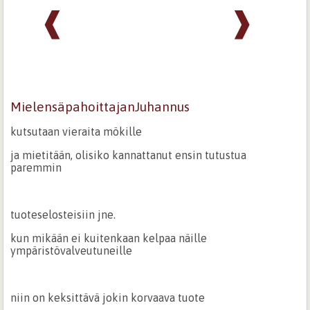
❰
❱
MielensäpahoittajanJuhannus
kutsutaan vieraita mökille
ja mietitään, olisiko kannattanut ensin tutustua
paremmin
tuoteselosteisiin jne.
kun mikään ei kuitenkaan kelpaa näille
ympäristövalveutuneille
niin on keksittävä jokin korvaava tuote