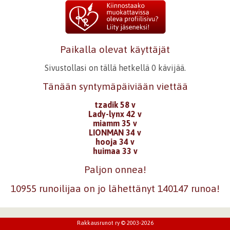
Paikalla olevat käyttäjät
Sivustollasi on tällä hetkellä 0 kävijää.
Tänään syntymäpäiviään viettää
tzadik 58 v
Lady-lynx 42 v
miamm 35 v
LIONMAN 34 v
hooja 34 v
huimaa 33 v
Paljon onnea!
10955 runoilijaa on jo lähettänyt 140147 runoa!
Rakkausrunot ry © 2003-2026