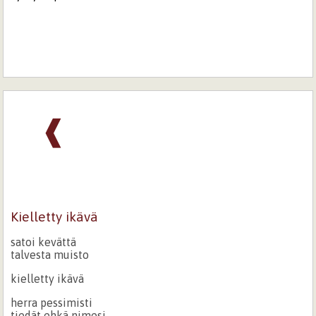
❰
Kielletty ikävä
satoi kevättä
talvesta muisto
kielletty ikävä
herra pessimisti
tiedät ehkä nimesi