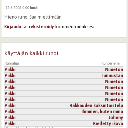
15.6.2005 0:00
huoh
Hieno runo. Saa miettimään
Kirjaudu
tai
rekisteröidy
kommentoidaksesi
Käyttäjän kaikki runot
Runoilija
Runon nimi
Piikki
Nimetön
Piikki
Tunnustan
Piikki
Nimetön
Piikki
Nimetön
Piikki
Nimetön
Piikki
Nimetön
Piikki
Rakkauden kaksintaistelu
Piikki
Ihminen, kuten minä
Piikki
Johnny
Piikki
Kielletty ikävä