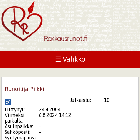
☰ Valikko
Runoilija Piikki
Julkaistu:
10
Liittynyt:
24.4.2004
Viimeksi
6.8.2024 14:12
paikalla:
Asuinpaikka:
-
Sähköposti:
-
Syntymäpäivä:
-