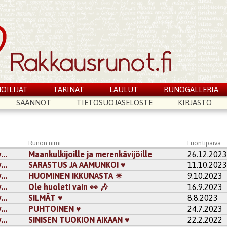
OILIJAT
TARINAT
LAULUT
RUNOGALLERIA
SÄÄNNÖT
TIETOSUOJASELOSTE
KIRJASTO
Runon nimi
Luontipäivä
..
Maankulkijoille ja merenkävijöille
26.12.202
..
SARASTUS JA AAMUNKOI ♥
11.10.202
..
HUOMINEN IKKUNASTA ☀
9.10.2023
..
Ole huoleti vain 👀 🎶
16.9.2023
..
SILMÄT ♥
8.8.2023
..
PUHTOINEN ♥
24.7.2023
..
SINISEN TUOKION AIKAAN ♥
22.2.2022