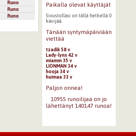
1
Runo
Paikalla olevat käyttäjät
Runo
Sivustollasi on tällä hetkellä 0
Runo
kävijää.
Tänään syntymäpäiviään
viettää
tzadik 58 v
Lady-lynx 42 v
miamm 35 v
LIONMAN 34 v
hooja 34 v
huimaa 33 v
Paljon onnea!
10955 runoilijaa on jo
lähettänyt 140147 runoa!