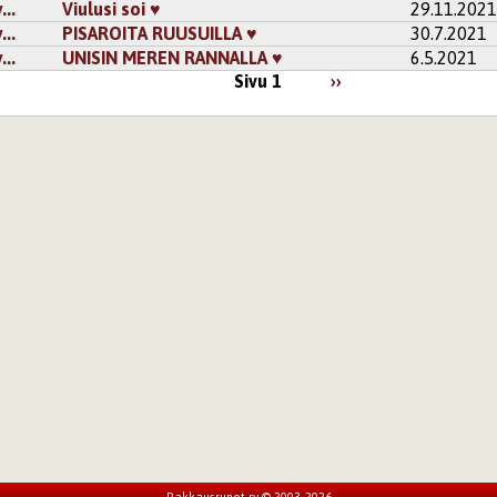
..
Viulusi soi ♥
29.11.202
..
PISAROITA RUUSUILLA ♥
30.7.2021
..
UNISIN MEREN RANNALLA ♥
6.5.2021
Sivu 1
››