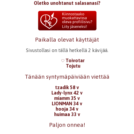
Oletko unohtanut salasanasi?
Paikalla olevat käyttäjät
Sivustollasi on tällä hetkellä 2 kävijää.
Toivotar
Tojutu
Tänään syntymäpäiviään viettää
tzadik 58 v
Lady-lynx 42 v
miamm 35 v
LIONMAN 34 v
hooja 34 v
huimaa 33 v
Paljon onnea!