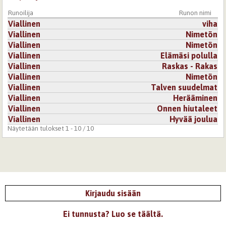
Runoilija
Runon nimi
Viallinen
viha
Viallinen
Nimetön
Viallinen
Nimetön
Viallinen
Elämäsi polulla
Viallinen
Raskas - Rakas
Viallinen
Nimetön
Viallinen
Talven suudelmat
Viallinen
Herääminen
Viallinen
Onnen hiutaleet
Viallinen
Hyvää joulua
Näytetään tulokset 1 - 10 / 10
Kirjaudu sisään
Ei tunnusta? Luo se täältä.