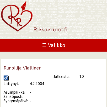
☰ Valikko
Runoilija Viallinen
Julkaistu:
10
Liittynyt:
4.2.2004
Asuinpaikka:
-
Sähköposti:
-
Syntymäpäivä:
-