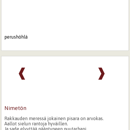
perushöhlä
❰
❱
Nimetön
Rakkauden meressä jokainen pisara on arvokas.
Aallot sielun rantoja hyväillen.
Ja sade elvyttää nääntyneen puutarhani.