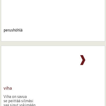
perushöhlä
❱
viha
Viha on savua
se peittää silmäsi
saa sinut yskimään