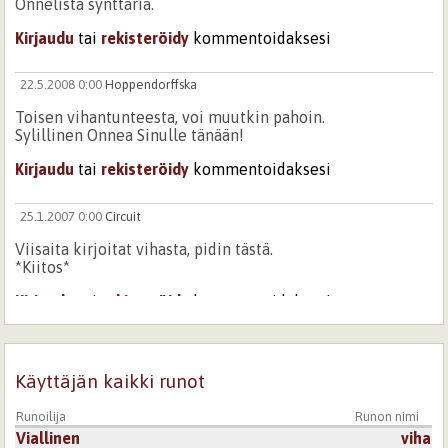
Onnelista synttäriä.
Kirjaudu
tai
rekisteröidy
kommentoidaksesi
22.5.2008 0:00
Hoppendorffska
Toisen vihantunteesta, voi muutkin pahoin.
Sylillinen Onnea Sinulle tänään!
Kirjaudu
tai
rekisteröidy
kommentoidaksesi
25.1.2007 0:00
Circuit
Viisaita kirjoitat vihasta, pidin tästä.
*Kiitos*
Kirjaudu
tai
rekisteröidy
kommentoidaksesi
25.1.2007 0:00
Alppivuokko
Käyttäjän kaikki runot
Viha, aikaisemmin vain negatiivisena pidetty voimakas
tunne, jonka varassa voi jaksaa vuosia..pitämällä yllä sitä
ja sen voimaa.Kuitenkin se muuttuu meitä vastaan siinä
Runoilija
Runon nimi
vaiheessa, kun elämässä tulee 'pattitilanne' emmekä
Viallinen
viha