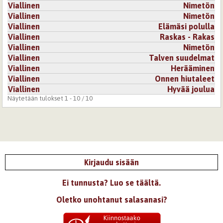
ymmärrä, mistä tunne johtuu tai vastaavasti ei pystytä
Viallinen
Nimetön
käsittelemään sitä, vaan se alkaa hallita
Viallinen
Nimetön
meitä.Positiivisesti ajateltuna viha on silta uuteen
Viallinen
Elämäsi polulla
kasvuun, sen voi hylätä, kun se on auttanut päämäärään
Viallinen
Raskas - Rakas
eli anteeksiantoon.
Pidin runostasi paljon.Värikkäästi kuvailtua tunteesta:))
Viallinen
Nimetön
Viallinen
Talven suudelmat
Kirjaudu
tai
rekisteröidy
kommentoidaksesi
Viallinen
Herääminen
Viallinen
Onnen hiutaleet
22.5.2009 0:00
brokenlifestory
Viallinen
Hyvää joulua
Näytetään tulokset 1 - 10 / 10
tää jotenkin kolahti. upea.
Kirjaudu
tai
rekisteröidy
kommentoidaksesi
22.5.2007 0:00
vuorililja
Nerokas, mä pidin runosi viestistä.
Kirjaudu sisään
Kirjaudu
tai
rekisteröidy
kommentoidaksesi
Ei tunnusta? Luo se täältä.
Oletko unohtanut salasanasi?
22.5.2007 0:00
taivaanlapsi
Viha syö meitä sisältämme, joten sitä ei kannata