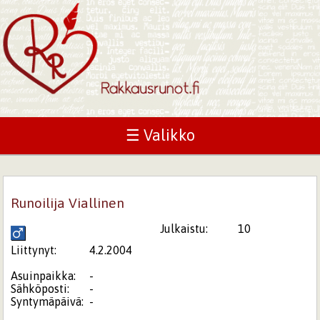
☰ Valikko
Runoilija Viallinen
Julkaistu:
10
Liittynyt:
4.2.2004
Asuinpaikka:
-
Sähköposti:
-
Syntymäpäivä:
-