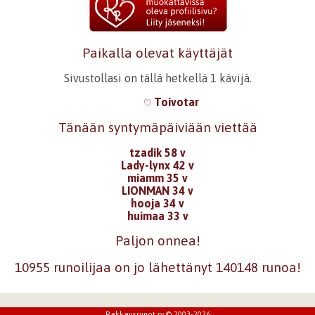
sydämessään kantaa. Puhutteleva ja hieno runo.
Hauskaa syntymäpäivää.
Kirjaudu
tai
rekisteröidy
kommentoidaksesi
Paikalla olevat käyttäjät
Sivustollasi on tällä hetkellä 1 kävijä.
Toivotar
Tänään syntymäpäiviään viettää
tzadik 58 v
Lady-lynx 42 v
miamm 35 v
LIONMAN 34 v
hooja 34 v
huimaa 33 v
Paljon onnea!
10955 runoilijaa on jo lähettänyt 140148 runoa!
Rakkausrunot ry © 2003-2026