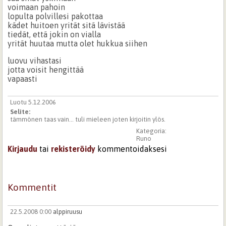
voimaan pahoin
lopulta polvillesi pakottaa
kädet huitoen yrität sitä lävistää
tiedät, että jokin on vialla
yrität huutaa mutta olet hukkua siihen
luovu vihastasi
jotta voisit hengittää
vapaasti
Luotu 5.12.2006
Selite:
tämmönen taas vain... tuli mieleen joten kirjoitin ylös.
Kategoria:
Runo
Kirjaudu
tai
rekisteröidy
kommentoidaksesi
Kommentit
22.5.2008 0:00
alppiruusu