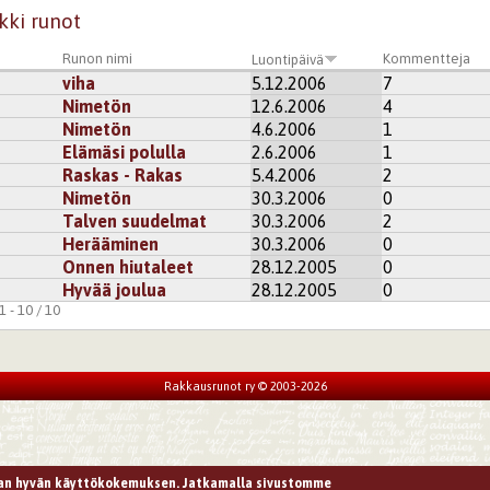
kki runot
Runon nimi
Kommentteja
Luontipäivä
viha
5.12.2006
7
Nimetön
12.6.2006
4
Nimetön
4.6.2006
1
Elämäsi polulla
2.6.2006
1
Raskas - Rakas
5.4.2006
2
Nimetön
30.3.2006
0
Talven suudelmat
30.3.2006
2
Herääminen
30.3.2006
0
Onnen hiutaleet
28.12.2005
0
Hyvää joulua
28.12.2005
0
 - 10 / 10
Rakkausrunot ry © 2003-2026
n hyvän käyttökokemuksen. Jatkamalla sivustomme