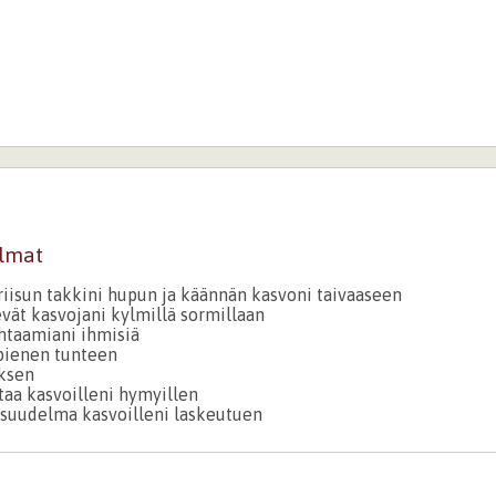
elmat
 riisun takkini hupun ja käännän kasvoni taivaaseen
evät kasvojani kylmillä sormillaan
htaamiani ihmisiä
pienen tunteen
ksen
aa kasvoilleni hymyillen
suudelma kasvoilleni laskeutuen