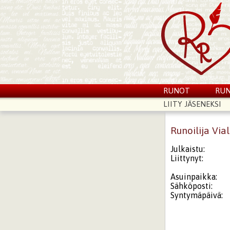
RUNOT
RUN
LIITY JÄSENEKSI
Runoilija Via
Julkaistu:
Liittynyt:
Asuinpaikka:
Sähköposti:
Syntymäpäivä: