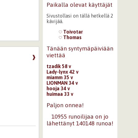
Paikalla olevat käyttäjät
Sivustollasi on tällä hetkellä 2
kävijää.
Toivotar
Thomas
Tänään syntymäpäiviään
viettää
❱
tzadik 58 v
Lady-lynx 42 v
miamm 35 v
LIONMAN 34 v
hooja 34 v
huimaa 33 v
Paljon onnea!
10955 runoilijaa on jo
lähettänyt 140148 runoa!