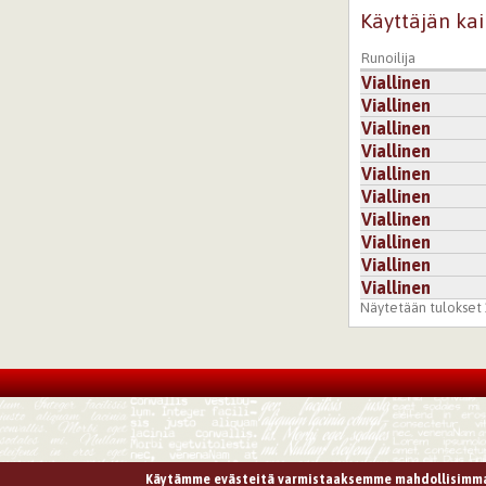
Käyttäjän kai
Runoilija
Viallinen
Viallinen
Viallinen
Viallinen
Viallinen
Viallinen
Viallinen
Viallinen
Viallinen
Viallinen
Näytetään tulokset 1
Käytämme evästeitä varmistaaksemme mahdollisimma