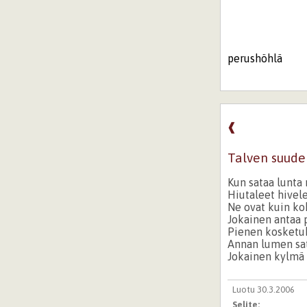
perushöhlä
❰
Talven suud
Kun sataa lunta
Hiutaleet hivel
Ne ovat kuin ko
Jokainen antaa 
Pienen kosketu
Annan lumen sat
Jokainen kylmä 
Luotu 30.3.2006
Selite: